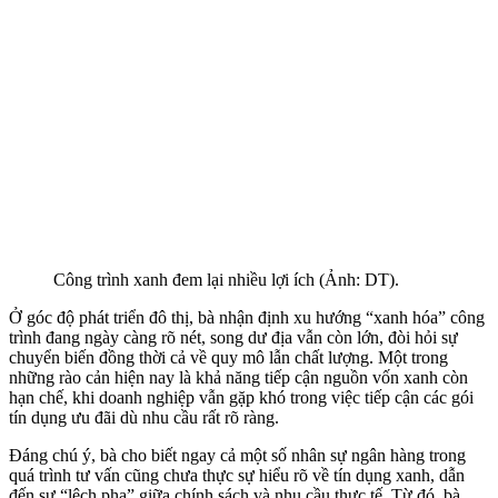
Công trình xanh đem lại nhiều lợi ích (Ảnh: DT).
Ở góc độ phát triển đô thị, bà nhận định xu hướng “xanh hóa” công
trình đang ngày càng rõ nét, song dư địa vẫn còn lớn, đòi hỏi sự
chuyển biến đồng thời cả về quy mô lẫn chất lượng. Một trong
những rào cản hiện nay là khả năng tiếp cận nguồn vốn xanh còn
hạn chế, khi doanh nghiệp vẫn gặp khó trong việc tiếp cận các gói
tín dụng ưu đãi dù nhu cầu rất rõ ràng.
Đáng chú ý, bà cho biết ngay cả một số nhân sự ngân hàng trong
quá trình tư vấn cũng chưa thực sự hiểu rõ về tín dụng xanh, dẫn
đến sự “lệch pha” giữa chính sách và nhu cầu thực tế. Từ đó, bà