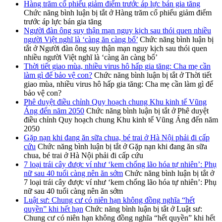
Hàng trăm cổ phiếu giảm điểm trước áp lực bán gia tăng
Chức năng bình luận bị tắt
ở Hàng trăm cổ phiếu giảm điểm
trước áp lực bán gia tăng
Người đàn ông suy thận mạn nguy kịch sau thói quen nhiều
người Việt nghĩ là ‘càng ăn càng bổ’
Chức năng bình luận bị
tắt
ở Người đàn ông suy thận mạn nguy kịch sau thói quen
nhiều người Việt nghĩ là ‘càng ăn càng bổ’
Thời tiết giao mùa, nhiều virus hô hấp gia tăng: Cha mẹ cần
làm gì để bảo vệ con?
Chức năng bình luận bị tắt
ở Thời tiết
giao mùa, nhiều virus hô hấp gia tăng: Cha mẹ cần làm gì để
bảo vệ con?
Phê duyệt điều chỉnh Quy hoạch chung Khu kinh tế Vũng
Áng đến năm 2050
Chức năng bình luận bị tắt
ở Phê duyệt
điều chỉnh Quy hoạch chung Khu kinh tế Vũng Áng đến năm
2050
Gặp nạn khi đang ăn sữa chua, bé trai ở Hà Nội phải đi cấp
cứu
Chức năng bình luận bị tắt
ở Gặp nạn khi đang ăn sữa
chua, bé trai ở Hà Nội phải đi cấp cứu
7 loại trái cây được ví như ‘kem chống lão hóa tự nhiên’: Phụ
nữ sau 40 tuổi càng nên ăn sớm
Chức năng bình luận bị tắt
ở
7 loại trái cây được ví như ‘kem chống lão hóa tự nhiên’: Phụ
nữ sau 40 tuổi càng nên ăn sớm
Luật sư: Chung cư có niên hạn không đồng nghĩa “hết
quyền” khi hết hạn
Chức năng bình luận bị tắt
ở Luật sư:
Chung cư có niên hạn không đồng nghĩa “hết quyền” khi hết