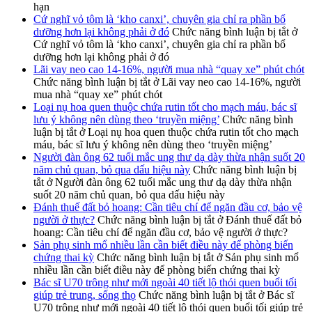
hạn
Cứ nghĩ vỏ tôm là ‘kho canxi’, chuyên gia chỉ ra phần bổ
dưỡng hơn lại không phải ở đó
Chức năng bình luận bị tắt
ở
Cứ nghĩ vỏ tôm là ‘kho canxi’, chuyên gia chỉ ra phần bổ
dưỡng hơn lại không phải ở đó
Lãi vay neo cao 14-16%, người mua nhà “quay xe” phút chót
Chức năng bình luận bị tắt
ở Lãi vay neo cao 14-16%, người
mua nhà “quay xe” phút chót
Loại nụ hoa quen thuộc chứa rutin tốt cho mạch máu, bác sĩ
lưu ý không nên dùng theo ‘truyền miệng’
Chức năng bình
luận bị tắt
ở Loại nụ hoa quen thuộc chứa rutin tốt cho mạch
máu, bác sĩ lưu ý không nên dùng theo ‘truyền miệng’
Người đàn ông 62 tuổi mắc ung thư dạ dày thừa nhận suốt 20
năm chủ quan, bỏ qua dấu hiệu này
Chức năng bình luận bị
tắt
ở Người đàn ông 62 tuổi mắc ung thư dạ dày thừa nhận
suốt 20 năm chủ quan, bỏ qua dấu hiệu này
Đánh thuế đất bỏ hoang: Cần tiêu chí để ngăn đầu cơ, bảo vệ
người ở thực?
Chức năng bình luận bị tắt
ở Đánh thuế đất bỏ
hoang: Cần tiêu chí để ngăn đầu cơ, bảo vệ người ở thực?
Sản phụ sinh mổ nhiều lần cần biết điều này để phòng biến
chứng thai kỳ
Chức năng bình luận bị tắt
ở Sản phụ sinh mổ
nhiều lần cần biết điều này để phòng biến chứng thai kỳ
Bác sĩ U70 trông như mới ngoài 40 tiết lộ thói quen buổi tối
giúp trẻ trung, sống thọ
Chức năng bình luận bị tắt
ở Bác sĩ
U70 trông như mới ngoài 40 tiết lộ thói quen buổi tối giúp trẻ