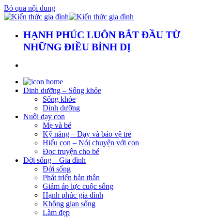
Bỏ qua nội dung
HẠNH PHÚC LUÔN BẮT ĐẦU TỪ
NHỮNG ĐIỀU BÌNH DỊ
Dinh dưỡng – Sống khỏe
Sống khỏe
Dinh dưỡng
Nuôi dạy con
Mẹ và bé
Kỹ năng – Dạy và bảo vệ trẻ
Hiểu con – Nói chuyện với con
Đọc truyện cho bé
Đời sống – Gia đình
Đời sống
Phát triển bản thân
Giảm áp lực cuộc sống
Hạnh phúc gia đình
Không gian sống
Làm đẹp