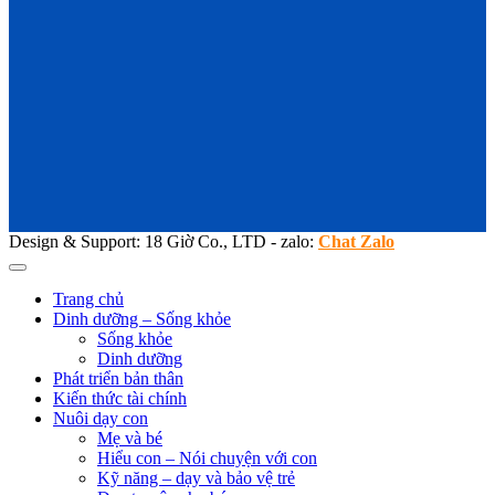
Design & Support: 18 Giờ Co., LTD - zalo:
Chat Zalo
Trang chủ
Dinh dưỡng – Sống khỏe
Sống khỏe
Dinh dưỡng
Phát triển bản thân
Kiến thức tài chính
Nuôi dạy con
Mẹ và bé
Hiểu con – Nói chuyện với con
Kỹ năng – dạy và bảo vệ trẻ