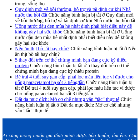
trung, sống thọ
Quy định mới về bồi thường, hỗ trợ và tái định cư khi Nhà
nước thu hồi đất
Chức năng bình luận bị tắt
ở Quy định mới
về bồi thường, hỗ trợ và tái định cư khi Nhà nước thu hồi đất
Uống nước đậu đen mùa hè nhất định phải biết điều này để
không gây hại sức khỏe
Chức năng bình luận bị tắt
ở Uống
nước đậu đen mùa hè nhất định phải biết điều này để không
gây hại sức khỏe
Nên ăn thịt bò tái hay chín?
Chức năng bình luận bị tắt
ở Nên
ăn thịt bò tái hay chín?
5 thay đổi trên cơ thể chứng minh bạn đang cực kỳ thiếu
protein
Chức năng bình luận bị tắt
ở 5 thay đổi trên cơ thể
chứng minh bạn đang cực kỳ thiếu protein
Bé trai 4 tuổi suy gan cấp, phải lọc máu liên tục vì được cho
uống paracetamol hạ sốt 3 tiếng/lần
Chức năng bình luận bị
tắt
ở Bé trai 4 tuổi suy gan cấp, phải lọc máu liên tục vì được
cho uống paracetamol hạ sốt 3 tiếng/lần
Đất đa mục đích: Mở cơ chế nhưng vẫn “tắc” thực tế
Chức
năng bình luận bị tắt
ở Đất đa mục đích: Mở cơ chế nhưng
vẫn “tắc” thực tế
Ai cũng mong muốn gia đình mình được hòa thuận, ấm êm. Con