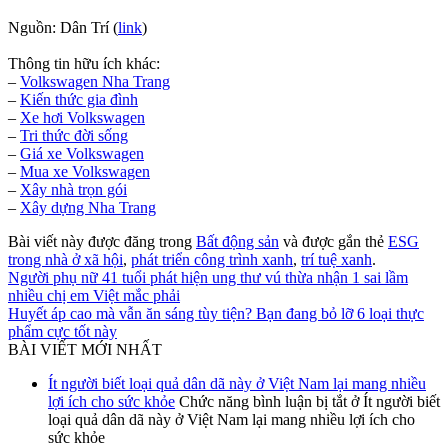
Nguồn: Dân Trí (
link
)
Thông tin hữu ích khác:
–
Volkswagen Nha Trang
–
Kiến thức gia đình
–
Xe hơi Volkswagen
–
Tri thức đời sống
–
Giá xe Volkswagen
–
Mua xe Volkswagen
–
Xây nhà trọn gói
–
Xây dựng Nha Trang
Bài viết này được đăng trong
Bất động sản
và được gắn thẻ
ESG
trong nhà ở xã hội
,
phát triển công trình xanh
,
trí tuệ xanh
.
Người phụ nữ 41 tuổi phát hiện ung thư vú thừa nhận 1 sai lầm
nhiều chị em Việt mắc phải
Huyết áp cao mà vẫn ăn sáng tùy tiện? Bạn đang bỏ lỡ 6 loại thực
phẩm cực tốt này
BÀI VIẾT MỚI NHẤT
Ít người biết loại quả dân dã này ở Việt Nam lại mang nhiều
lợi ích cho sức khỏe
Chức năng bình luận bị tắt
ở Ít người biết
loại quả dân dã này ở Việt Nam lại mang nhiều lợi ích cho
sức khỏe