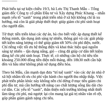
————
Phát biểu tại sự kiện chiều 19/3, bà Lưu Thị Thanh Mẫu – Tổng
giám đốc Công ty cổ phần Đầu tư và Xây dựng Phúc Khang – nhấn
mạnh yếu tố “xanh” trong phát triển nhà ở xã hội không chỉ là xu
hướng, mà còn là giải pháp thiết thực giúp giảm chi phí sinh hoạt
cho người dân.
Từ thực tiễn triển khai các dự án, bà cho biết việc áp dụng thiết kế
thông minh, tận dụng ánh sáng tự nhiên, thông gió và các giải pháp
tiết kiệm năng lượng có thể giúp giảm tới 50% chi phí điện, nước.
Chỉ riêng việc tối ưu hệ thống điện và khai thác hiệu quả nguồn
sáng tự nhiên – tận dụng nắng, gió – cũng đã giúp cư dân tiết kiệm
đáng kể chi phí sinh hoạt. Thực tế, có những căn hộ chỉ tiêu tốn
khoảng 250.000 đồng tiền điện mỗi tháng, đến 18h30 mới cần bật
đèn và hầu như không phải sử dụng điều hòa.
Theo bà Mẫu, cần mạnh dạn đưa “trí tuệ xanh” vào các dự án nhà ở
xã hội nhằm tối ưu chi phí vận hành cho người thu nhập thấp. Việc
phát triển phân khúc này không nên chỉ dừng ở mục tiêu giảm chi
phí đầu tư, mà cần hướng tới nâng cao chất lượng sống lâu dài cho
cư dân. Các yếu tố “xanh”, thân thiện môi trường không nhất thiết
làm tăng chi phí, mà ngược lại còn mang lại giá trị nhân văn rõ rệt,
góp phần giảm gánh nặng chi tiêu.