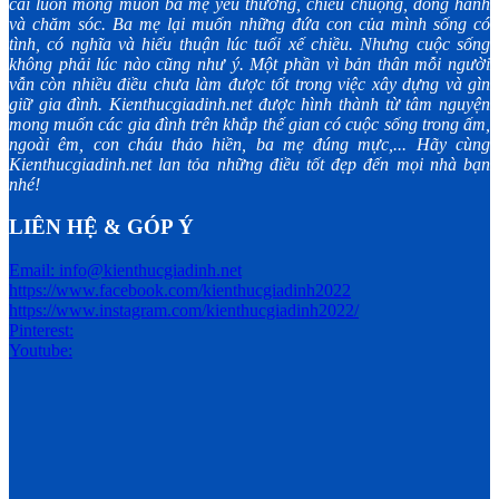
cái luôn mong muốn ba mẹ yêu thương, chiều chuộng, đồng hành
và chăm sóc. Ba mẹ lại muốn những đứa con của mình sống có
tình, có nghĩa và hiếu thuận lúc tuổi xế chiều. Nhưng cuộc sống
không phải lúc nào cũng như ý. Một phần vì bản thân mỗi người
vẫn còn nhiều điều chưa làm được tốt trong việc xây dựng và gìn
giữ gia đình. Kienthucgiadinh.net được hình thành từ tâm nguyện
mong muốn các gia đình trên khắp thế gian có cuộc sống trong ấm,
ngoài êm, con cháu thảo hiền, ba mẹ đúng mực,... Hãy cùng
Kienthucgiadinh.net lan tỏa những điều tốt đẹp đến mọi nhà bạn
nhé!
LIÊN HỆ & GÓP Ý
Email: info@kienthucgiadinh.net
https://www.facebook.com/kienthucgiadinh2022
https://www.instagram.com/kienthucgiadinh2022/
Pinterest:
Youtube: