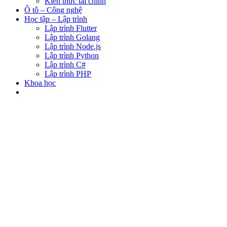
Kiến thức tài chính
Ô tô – Công nghệ
Học tập – Lập trình
Lập trình Flutter
Lập trình Golang
Lập trình Node.js
Lập trình Python
Lập trình C#
Lập trình PHP
Khoa học