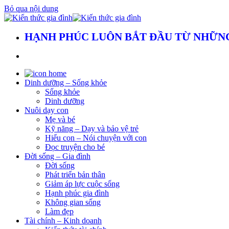
Bỏ qua nội dung
HẠNH PHÚC LUÔN BẮT ĐẦU TỪ NHỮNG
Dinh dưỡng – Sống khỏe
Sống khỏe
Dinh dưỡng
Nuôi dạy con
Mẹ và bé
Kỹ năng – Dạy và bảo vệ trẻ
Hiểu con – Nói chuyện với con
Đọc truyện cho bé
Đời sống – Gia đình
Đời sống
Phát triển bản thân
Giảm áp lực cuộc sống
Hạnh phúc gia đình
Không gian sống
Làm đẹp
Tài chính – Kinh doanh