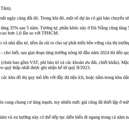
 Tâm).
mắt ngày càng đắt đỏ. Trong khi đó, một số dự án có giá bán chuyển n
tăng 35% sau 5 năm. Tương tự, phân khúc này ở Đà Nẵng cũng tăng 58
 cao hơn 1,6 lần so với TPHCM.
và nhà đầu tư, tiềm ẩn rủi ro cho sự phát triển bền vững của thị trườ
 biết, sau giai đoạn tăng trưởng nóng từ đầu năm 2024 thì đến quý 
m2 (chưa bao gồm VAT, phí bảo trì và các khoản ưu đãi, chiết khấu). 
eo quý thấp nhất được ghi nhận kể từ quý II/2023.
ng các khu đô thị quy mô lớn với đầy đủ tiện ích, hoặc nằm trong khu dân
 cung chung cư tăng mạnh, tuy nhiên mức giá cũng đã thiết lập ở mức 
iảm và xu hướng này có thể tiếp tục diễn biến đi ngang trong cả năm n