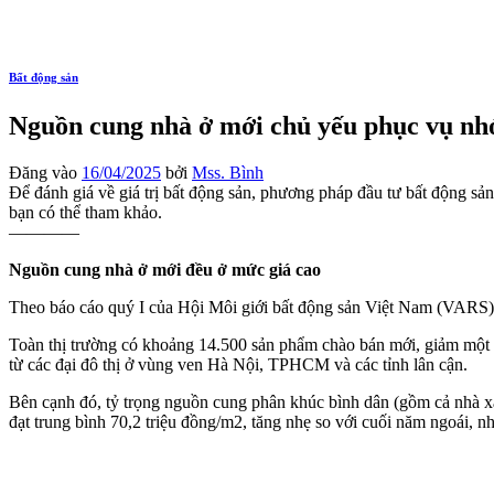
Bất động sản
Nguồn cung nhà ở mới chủ yếu phục vụ nh
Đăng vào
16/04/2025
bởi
Mss. Bình
Để đánh giá về giá trị bất động sản, phương pháp đầu tư bất động sản 
bạn có thể tham khảo.
————
Nguồn cung nhà ở mới đều ở mức giá cao
Theo báo cáo quý I của Hội Môi giới bất động sản Việt Nam (VARS), 
Toàn thị trường có khoảng 14.500 sản phẩm chào bán mới, giảm một 
từ các đại đô thị ở vùng ven Hà Nội, TPHCM và các tỉnh lân cận.
Bên cạnh đó, tỷ trọng nguồn cung phân khúc bình dân (gồm cả nhà xã 
đạt trung bình 70,2 triệu đồng/m2, tăng nhẹ so với cuối năm ngoái, 