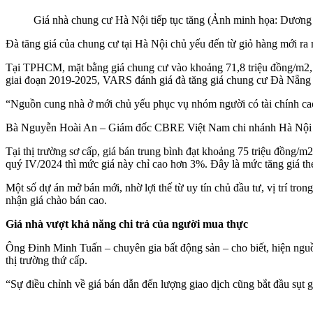
Giá nhà chung cư Hà Nội tiếp tục tăng (Ảnh minh họa: Dương
Đà tăng giá của chung cư tại Hà Nội chủ yếu đến từ giỏ hàng mới ra 
Tại TPHCM, mặt bằng giá chung cư vào khoảng 71,8 triệu đồng/m2, 
giai đoạn 2019-2025, VARS đánh giá đà tăng giá chung cư Đà Nẵng
“Nguồn cung nhà ở mới chủ yếu phục vụ nhóm người có tài chính cao 
Bà Nguyễn Hoài An – Giám đốc CBRE Việt Nam chi nhánh Hà Nội – cho
Tại thị trường sơ cấp, giá bán trung bình đạt khoảng 75 triệu đồng/
quý IV/2024 thì mức giá này chỉ cao hơn 3%. Đây là mức tăng giá th
Một số dự án mở bán mới, nhờ lợi thế từ uy tín chủ đầu tư, vị trí tro
nhận giá chào bán cao.
Giá nhà vượt khả năng chi trả của người mua thực
Ông Đinh Minh Tuấn – chuyên gia bất động sản – cho biết, hiện nguồn
thị trường thứ cấp.
“Sự điều chỉnh về giá bán dẫn đến lượng giao dịch cũng bắt đầu sụt g