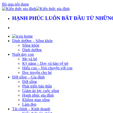
Bỏ qua nội dung
HẠNH PHÚC LUÔN BẮT ĐẦU TỪ NHỮNG
Dinh dưỡng – Sống khỏe
Sống khỏe
Dinh dưỡng
Nuôi dạy con
Mẹ và bé
Kỹ năng – Dạy và bảo vệ trẻ
Hiểu con – Nói chuyện với con
Đọc truyện cho bé
Đời sống – Gia đình
Đời sống
Phát triển bản thân
Giảm áp lực cuộc sống
Hạnh phúc gia đình
Không gian sống
Làm đẹp
Tài chính – Kinh doanh