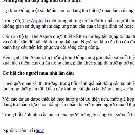
Những dự án đáp ứng nhu cầu ở thực
Tại khu Đông, một số dự án căn hộ đang thu hút sự quan tâm của ngườ
Trong đó,
The Aspira
là một trong những dự án được nhiều người tìm h
không gian sử dụng nhằm đáp ứng nhu cầu của các gia đình trẻ hoặc
Các căn hộ tại The Aspira được thiết kế theo hướng tận dụng tối đa 
và có thể cân đối tài chính trong dài hạn. Ngoài ra, khu căn hộ còn
xanh hay các tiện ích phục vụ đời sống cộng đồng.
Bên cạnh The Aspira, thị trường khu Đông cũng ghi nhận sự xuất hi
xuất hiện thêm các dự án trong cùng phân khúc giúp thị trường trở n
Cơ hội cho người mua nhà lần đầu
Theo giới quan sát thị trường, trong bối cảnh giá bất động sản tại n
tục trong thời gian tới. Điều này không chỉ giúp cân bằng cung – cầu
Với các dự án được thiết kế theo hướng tối ưu diện tích, mức giá hợ
đang trở thành lựa chọn đáng cân nhắc đối với nhiều người mua ở thự
Trong bối cảnh nhu cầu an cư của người trẻ ngày càng lớn, sự xuất h
Nguồn: Dân Trí (
link
)