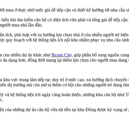
i mua ở thực nhờ mức giá dễ tiếp cận và thiết kế hướng tới nhu cầu si
iểu khi tìm kiếm căn hộ có diện tích vừa phải và tổng giá dễ tiếp cận.
 người mua nhà lần đầu.
diện tích, phù hợp với xu hướng lựa chọn nhà ở của nhiều người trẻ hiệ
 được quy hoạch với hệ thống tiện ích nội khu nhằm phục vụ nhu cầu si
ện của nhiều dự án khác như
Bcons City,
góp phần bổ sung nguồn cung 
ên đa dạng hơn, đồng thời mang lại thêm lựa chọn cho người mua đang 
hiều khu vực trung tâm tiếp tục duy trì ở mức cao, xu hướng dịch chuyể
 trên thị trường mà còn mở ra thêm cơ hội cho những người trẻ đang tìm
p lý và hệ thống tiện ích ngày càng hoàn thiện, những khu căn hộ như
c.
iện của những dự án căn hộ vừa túi tiền tại khu Đông được kỳ vọng sẽ g