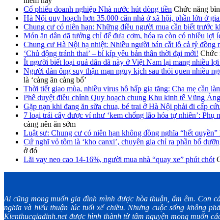
hiểm này
Cổ phiếu doanh nghiệp Nhà nước hút dòng tiền
Chức năng bình
Hà Nội quy hoạch hơn 35.000 căn nhà ở xã hội, phần lớn ở gia
Chung cư có niên hạn: Những điều người mua cần biết trước k
Món ăn dân dã tưởng chỉ để đưa cơm, hóa ra còn có nhiều lợi 
Chung cư Hà Nội hạ nhiệt: Nhiều người bán cắt lỗ cả tỷ đồng 
‘Chủ động tránh thai’ – bí kíp yêu bản thân thời đại mới!
Chức n
Ít người biết loại quả dân dã này ở Việt Nam lại mang nhiều lợ
Người đàn ông suy thận mạn nguy kịch sau thói quen nhiều ngư
là ‘càng ăn càng bổ’
Thời tiết giao mùa, nhiều virus hô hấp gia tăng: Cha mẹ cần là
Phê duyệt điều chỉnh Quy hoạch chung Khu kinh tế Vũng Án
Gặp nạn khi đang ăn sữa chua, bé trai ở Hà Nội phải đi cấp cứ
7 loại trái cây được ví như ‘kem chống lão hóa tự nhiên’: Phụ 
càng nên ăn sớm
Luật sư: Chung cư có niên hạn không đồng nghĩa “hết quyền” 
Cứ nghĩ vỏ tôm là ‘kho canxi’, chuyên gia chỉ ra phần bổ dưỡn
ở đó
Lãi vay neo cao 14-16%, người mua nhà “quay xe” phút chót
C
Ai cũng mong muốn gia đình mình được hòa thuận, ấm êm. Con cá
nghĩa và hiếu thuận lúc tuổi xế chiều. Nhưng cuộc sống không phả
Kienthucgiadinh.net được hình thành từ tâm nguyện mong muốn các 