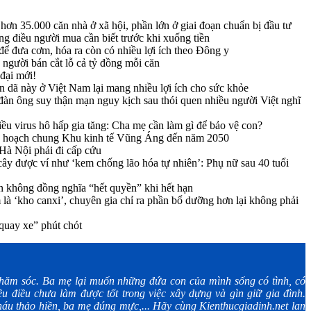
ơn 35.000 căn nhà ở xã hội, phần lớn ở giai đoạn chuẩn bị đầu tư
 điều người mua cần biết trước khi xuống tiền
ể đưa cơm, hóa ra còn có nhiều lợi ích theo Đông y
người bán cắt lỗ cả tỷ đồng mỗi căn
 đại mới!
ân dã này ở Việt Nam lại mang nhiều lợi ích cho sức khỏe
àn ông suy thận mạn nguy kịch sau thói quen nhiều người Việt nghĩ
iều virus hô hấp gia tăng: Cha mẹ cần làm gì để bảo vệ con?
y hoạch chung Khu kinh tế Vũng Áng đến năm 2050
 Hà Nội phải đi cấp cứu
i cây được ví như ‘kem chống lão hóa tự nhiên’: Phụ nữ sau 40 tuổi
n không đồng nghĩa “hết quyền” khi hết hạn
là ‘kho canxi’, chuyên gia chỉ ra phần bổ dưỡng hơn lại không phải
quay xe” phút chót
ăm sóc. Ba mẹ lại muốn những đứa con của mình sống có tình, có
u điều chưa làm được tốt trong việc xây dựng và gìn giữ gia đình.
áu thảo hiền, ba mẹ đúng mực,... Hãy cùng Kienthucgiadinh.net lan