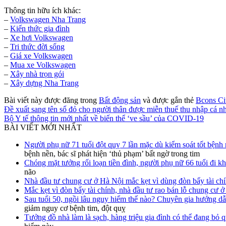
Thông tin hữu ích khác:
–
Volkswagen Nha Trang
–
Kiến thức gia đình
–
Xe hơi Volkswagen
–
Tri thức đời sống
–
Giá xe Volkswagen
–
Mua xe Volkswagen
–
Xây nhà trọn gói
–
Xây dựng Nha Trang
Bài viết này được đăng trong
Bất động sản
và được gắn thẻ
Bcons Ci
Đề xuất sang tên sổ đỏ cho người thân được miễn thuế thu nhập cá n
Bộ Y tế thông tin mới nhất về biến thể ‘ve sầu’ của COVID-19
BÀI VIẾT MỚI NHẤT
Người phụ nữ 71 tuổi đột quỵ 7 lần mặc dù kiểm soát tốt bệnh n
bệnh nền, bác sĩ phát hiện ‘thủ phạm’ bất ngờ trong tim
Chóng mặt tưởng rối loạn tiền đình, người phụ nữ 66 tuổi đi k
não
Nhà đầu tư chung cư ở Hà Nội mắc kẹt vì dùng đòn bẩy tài ch
Mắc kẹt vì đòn bẩy tài chính, nhà đầu tư rao bán lỗ chung cư 
Sau tuổi 50, ngồi lâu nguy hiểm thế nào? Chuyên gia hướng dẫ
giảm nguy cơ bệnh tim, đột quỵ
Tưởng đồ nhà làm là sạch, hàng triệu gia đình có thể đang bỏ 