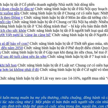
 luận bị tắt
ở Cổ phiếu doanh nghiệp Nhà nước hút dòng tiền
i đoạn chuẩn bị đầu tư
Chức năng bình luận bị tắt
ở Hà Nội quy hoạch h
hi xuống tiền
Chức năng bình luận bị tắt
ở Chung cư có niên hạn: Những
ích theo Đông y
Chức năng bình luận bị tắt
ở Món ăn dân dã tưởng chỉ đ
mỗi căn
Chức năng bình luận bị tắt
ở Chung cư Hà Nội hạ nhiệt: Nhiều 
ăng bình luận bị tắt
ở ‘Chủ động tránh thai’ – bí kíp yêu bản thân thời
i ích cho sức khỏe
Chức năng bình luận bị tắt
ở Ít người biết loại quả d
ời Việt nghĩ là ‘càng ăn càng bổ’
Chức năng bình luận bị tắt
ở Người đ
m gì để bảo vệ con?
Chức năng bình luận bị tắt
ở Thời tiết giao mùa, nh
g đến năm 2050
Chức năng bình luận bị tắt
ở Phê duyệt điều chỉnh Qu
u
Chức năng bình luận bị tắt
ở Gặp nạn khi đang ăn sữa chua, bé trai ở
nữ sau 40 tuổi càng nên ăn sớm
Chức năng bình luận bị tắt
ở 7 loại trá
khi hết hạn
Chức năng bình luận bị tắt
ở Luật sư: Chung cư có niên hạ
g hơn lại không phải ở đó
Chức năng bình luận bị tắt
ở Cứ nghĩ vỏ tôm 
hức năng bình luận bị tắt
ở Lãi vay neo cao 14-16%, người mua nhà “
i luôn mong muốn ba mẹ yêu thương, chiều chuộng, đồng hành và ch
i lúc nào cũng như ý. Một phần vì bản thân mỗi người vẫn còn nhiề
gia đình trên khắp thế gian có cuộc sống trong ấm, ngoài êm, con ch