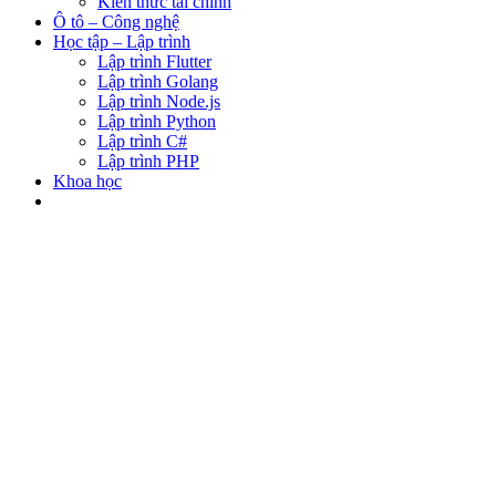
Kiến thức tài chính
Ô tô – Công nghệ
Học tập – Lập trình
Lập trình Flutter
Lập trình Golang
Lập trình Node.js
Lập trình Python
Lập trình C#
Lập trình PHP
Khoa học