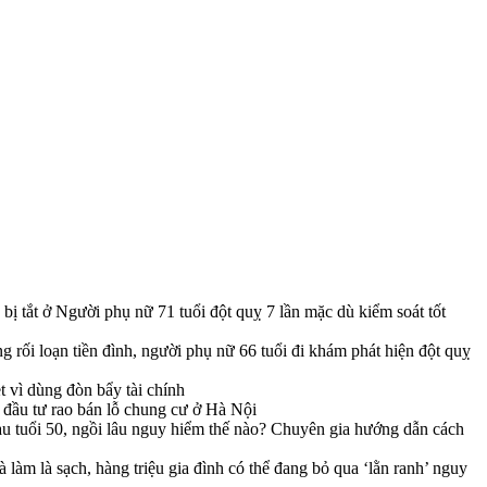
bị tắt
ở Người phụ nữ 71 tuổi đột quỵ 7 lần mặc dù kiểm soát tốt
 rối loạn tiền đình, người phụ nữ 66 tuổi đi khám phát hiện đột quỵ
 vì dùng đòn bẩy tài chính
à đầu tư rao bán lỗ chung cư ở Hà Nội
u tuổi 50, ngồi lâu nguy hiểm thế nào? Chuyên gia hướng dẫn cách
làm là sạch, hàng triệu gia đình có thể đang bỏ qua ‘lằn ranh’ nguy