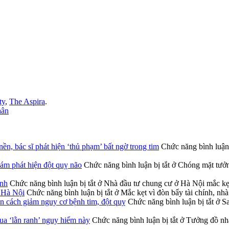
ty
,
The Aspira
.
hân
ền, bác sĩ phát hiện ‘thủ phạm’ bất ngờ trong tim
Chức năng bình luận 
hám phát hiện đột quỵ não
Chức năng bình luận bị tắt
ở Chóng mặt tưởng
ính
Chức năng bình luận bị tắt
ở Nhà đầu tư chung cư ở Hà Nội mắc kẹt
ở Hà Nội
Chức năng bình luận bị tắt
ở Mắc kẹt vì đòn bẩy tài chính, nh
n cách giảm nguy cơ bệnh tim, đột quỵ
Chức năng bình luận bị tắt
ở Sa
qua ‘lằn ranh’ nguy hiểm này
Chức năng bình luận bị tắt
ở Tưởng đồ nhà 