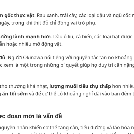
n gốc thực vật
. Rau xanh, trái cây, các loại đậu và ngũ cốc
ày, trong khi thịt đỏ chỉ đóng vai trò phụ.
 hướng lành mạnh hơn
. Dầu ô liu, cá biển, các loại hạt đượ
sẵn hoặc nhiều mỡ động vật.
 đủ
. Người Okinawa nổi tiếng với nguyên tắc “ăn no khoảng
ợc xem là một trong những bí quyết giúp họ duy trì cân nặn
 thọ thường khá nhạt,
lượng muối tiêu thụ thấp
hơn nhiều
 ăn tối sớm
và để cơ thể có khoảng nghỉ dài vào ban đêm t
ực đoan mới là vấn đề
nguyên nhân khiến cơ thể tăng cân, tiểu đường và lão hóa 