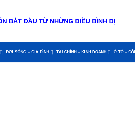
N BẮT ĐẦU TỪ NHỮNG ĐIỀU BÌNH DỊ
ĐỜI SỐNG – GIA ĐÌNH
TÀI CHÍNH – KINH DOANH
Ô TÔ – C