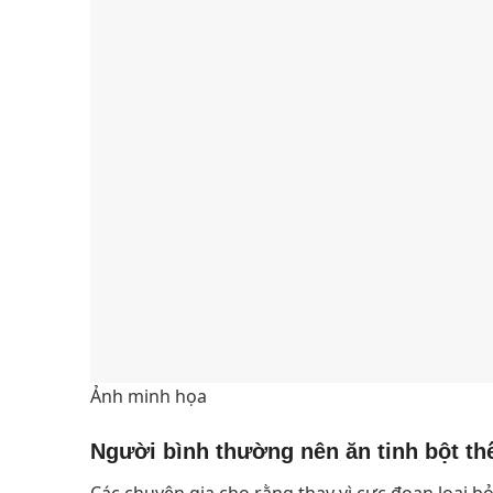
Ảnh minh họa
Người bình thường nên ăn tinh bột th
Các chuyên gia cho rằng thay vì cực đoan loại b