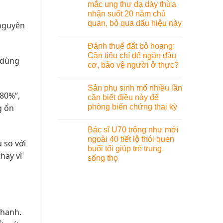
mắc ung thư dạ dày thừa
nhận suốt 20 năm chủ
quan, bỏ qua dấu hiệu này
 nguyên
Đánh thuế đất bỏ hoang:
Cần tiêu chí để ngăn đầu
c dùng
cơ, bảo vệ người ở thực?
Sản phụ sinh mổ nhiều lần
 80%”,
cần biết điều này để
phòng biến chứng thai kỳ
g ổn
Bác sĩ U70 trông như mới
ngoài 40 tiết lộ thói quen
 so với
buổi tối giúp trẻ trung,
hay vì
sống thọ
nhanh.