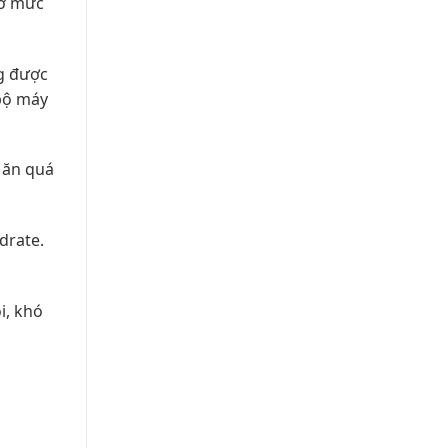
 ở mức
ng được
 bộ máy
p ăn quá
drate.
i, khó