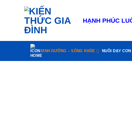
Bỏ
qua
nội
HẠNH PHÚC LUÔ
dung
DINH DƯỠNG – SỐNG KHỎE
NUÔI DẠY CON