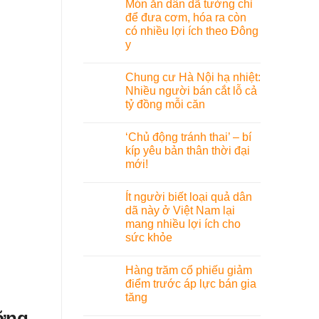
Món ăn dân dã tưởng chỉ
để đưa cơm, hóa ra còn
có nhiều lợi ích theo Đông
y
Chung cư Hà Nội hạ nhiệt:
Nhiều người bán cắt lỗ cả
tỷ đồng mỗi căn
‘Chủ động tránh thai’ – bí
kíp yêu bản thân thời đại
mới!
Ít người biết loại quả dân
dã này ở Việt Nam lại
mang nhiều lợi ích cho
sức khỏe
Hàng trăm cổ phiếu giảm
điểm trước áp lực bán gia
tăng
ưỡng