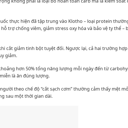
rọng không phải là loại bỏ hoàn toàn carb mà là kiểm soát
ốc thực hiện đã tập trung vào Klotho – loại protein thườ
rò hỗ trợ chống viêm, giảm stress oxy hóa và bảo vệ ty thể –
khi cắt giảm tinh bột tuyệt đối. Ngược lại, cả hai trường hợ
uy giảm.
 khoảng hơn 50% tổng năng lượng mỗi ngày đến từ carbohy
, miễn là ăn đúng lượng.
ều người theo chế độ “cắt sạch cơm” thường cảm thấy mệt mỏ
ng sau một thời gian dài.