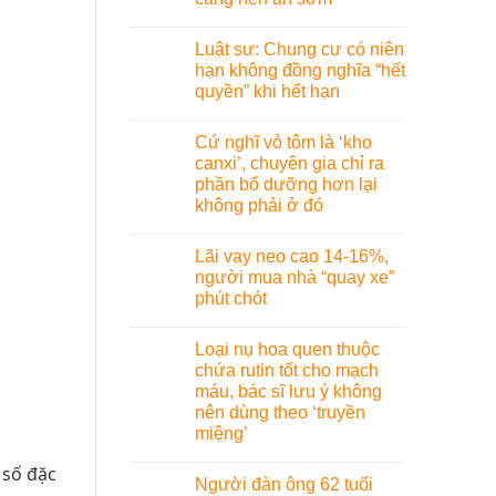
Luật sư: Chung cư có niên
hạn không đồng nghĩa “hết
quyền” khi hết hạn
Cứ nghĩ vỏ tôm là ‘kho
canxi’, chuyên gia chỉ ra
phần bổ dưỡng hơn lại
không phải ở đó
Lãi vay neo cao 14-16%,
người mua nhà “quay xe”
phút chót
Loại nụ hoa quen thuộc
chứa rutin tốt cho mạch
máu, bác sĩ lưu ý không
nên dùng theo ‘truyền
miệng’
 số đặc
Người đàn ông 62 tuổi