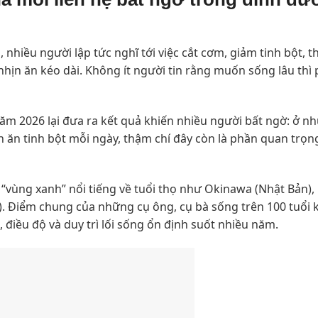
hiều người lập tức nghĩ tới việc cắt cơm, giảm tinh bột, t
hịn ăn kéo dài. Không ít người tin rằng muốn sống lâu thì 
 2026 lại đưa ra kết quả khiến nhiều người bất ngờ: ở n
ẫn ăn tinh bột mỗi ngày, thậm chí đây còn là phần quan trọn
“vùng xanh” nổi tiếng về tuổi thọ như Okinawa (Nhật Bản),
ica). Điểm chung của những cụ ông, cụ bà sống trên 100 tuổi
, điều độ và duy trì lối sống ổn định suốt nhiều năm.