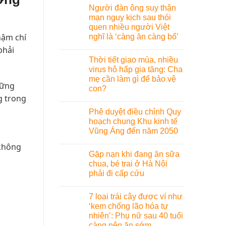
Người đàn ông suy thận
mạn nguy kịch sau thói
quen nhiều người Việt
hậm chí
nghĩ là ‘càng ăn càng bổ’
phải
Thời tiết giao mùa, nhiều
virus hô hấp gia tăng: Cha
mẹ cần làm gì để bảo vệ
hững
con?
g trong
Phê duyệt điều chỉnh Quy
hoạch chung Khu kinh tế
Vũng Áng đến năm 2050
 không
Gặp nạn khi đang ăn sữa
chua, bé trai ở Hà Nội
phải đi cấp cứu
7 loại trái cây được ví như
‘kem chống lão hóa tự
nhiên’: Phụ nữ sau 40 tuổi
càng nên ăn sớm