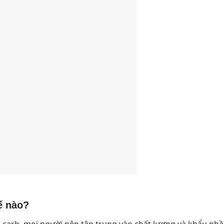
ế nào?
ỏ carb, mọi người nên tập trung vào chất lượng và khẩu phầ