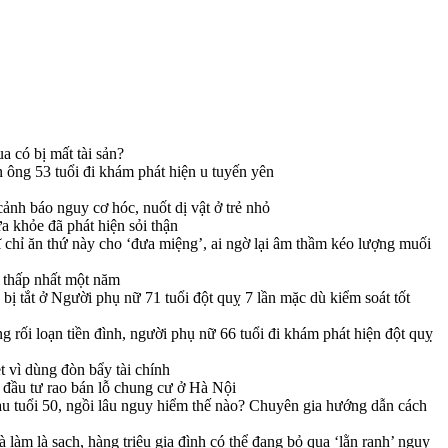
 có bị mất tài sản?
ông 53 tuổi đi khám phát hiện u tuyến yên
cảnh báo nguy cơ hóc, nuốt dị vật ở trẻ nhỏ
a khỏe đã phát hiện sỏi thận
chỉ ăn thứ này cho ‘đưa miệng’, ai ngờ lại âm thầm kéo lượng muối
 thấp nhất một năm
bị tắt
ở Người phụ nữ 71 tuổi đột quỵ 7 lần mặc dù kiểm soát tốt
 rối loạn tiền đình, người phụ nữ 66 tuổi đi khám phát hiện đột quỵ
 vì dùng đòn bẩy tài chính
à đầu tư rao bán lỗ chung cư ở Hà Nội
u tuổi 50, ngồi lâu nguy hiểm thế nào? Chuyên gia hướng dẫn cách
làm là sạch, hàng triệu gia đình có thể đang bỏ qua ‘lằn ranh’ nguy