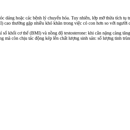
 dáng hoặc các bệnh lý chuyển hóa. Tuy nhiên, lớp mỡ thừa tích tụ tron
I) cao thường gặp nhiều khó khăn trong việc có con hơn so với người 
hỉ số khối cơ thể (BMI) và nồng độ testosterone: khi cân nặng càng tă
ng mà còn chịu tác động kép lên chất lượng sinh sản: số lượng tinh tr