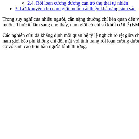
2.4. Rối loạn cương dương cản trở thụ thai tự nhiên
3. Lời khuyên cho nam giới muốn cải thiện khả năng sinh sản
Trong suy nghĩ của nhiều người, cân nặng thường chỉ liên quan đến vóc
muộn. Thực tế lâm sàng cho thấy, nam giới có chỉ số khối cơ thể (BM
Các nghiên cứu đã khẳng định mối quan hệ tỷ lệ nghịch rõ rệt giữa c
nam giới béo phì không chỉ đối mặt với tình trạng rối loạn cương dươ
cơ vô sinh cao hơn hẳn người bình thường.