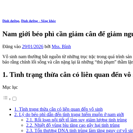
Dinh dưỡng
,
Dinh dưỡng - Sống khỏe
Nam giới béo phì cần giảm cân để giảm ngu
Đăng vào
29/01/2026
bởi
Mss. Bình
Vô sinh nam thường bắt nguồn từ những trục trặc trong quá trình sản x
báo rằng chính lối sống và cân nặng lại là những “thủ phạm” thầm l
1. Tình trạng thừa cân có liên quan đến vô
Mục lục
1. Tình trạng thừa cân có liên quan đến vô sinh
2. Lý do béo phì dẫn đến tình trạng hiếm muộn ở nam giới
2.1. Rối loạn nội tiết tố làm suy giảm lượng tinh trùng
2.2. Nhiệt độ vùng bìu tăng cao gây hại tinh trùng
2.3. Tổn thương DNA tinh trùng làm tăng nguy cơ vô si