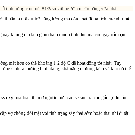
ất tinh trùng cao hơn 81% so với người có cân nặng vừa phải.
ơn thuần là nơi dự trữ năng lượng mà còn hoạt động tích cực như một
ng này không chỉ làm giảm ham muốn tình dục mà còn gây rối loạn
rường mát hơn cơ thể khoảng 1-2 độ C để hoạt động tốt nhất. Tuy
h trùng sinh ra thường bị dị dạng, khả năng di động kém và khó có thể
ess oxy hóa toàn thân ở người thừa cân sẽ sinh ra các gốc tự do tấn
p vợ chồng đối mặt với tình trạng sảy thai sớm hoặc thai nhi dị tật