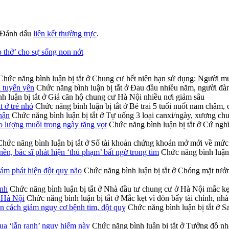
 Đánh dấu
liên kết thường trực
.
p thở’ cho sự sống non nớt
Chức năng bình luận bị tắt
ở Chung cư hết niên hạn sử dụng: Người mua
u tuyến yên
Chức năng bình luận bị tắt
ở Đau đầu nhiều năm, người đàn 
h luận bị tắt
ở Giá căn hộ chung cư Hà Nội nhiều nơi giảm sâu
t ở trẻ nhỏ
Chức năng bình luận bị tắt
ở Bé trai 5 tuổi nuốt nam châm, 
hận
Chức năng bình luận bị tắt
ở Tự uống 3 loại canxi/ngày, xương chư
o lượng muối trong ngày tăng vọt
Chức năng bình luận bị tắt
ở Cứ nghĩ 
Chức năng bình luận bị tắt
ở Số tài khoản chứng khoán mở mới về mức
ền, bác sĩ phát hiện ‘thủ phạm’ bất ngờ trong tim
Chức năng bình luận 
hám phát hiện đột quỵ não
Chức năng bình luận bị tắt
ở Chóng mặt tưởng
ính
Chức năng bình luận bị tắt
ở Nhà đầu tư chung cư ở Hà Nội mắc kẹt
ở Hà Nội
Chức năng bình luận bị tắt
ở Mắc kẹt vì đòn bẩy tài chính, nh
n cách giảm nguy cơ bệnh tim, đột quỵ
Chức năng bình luận bị tắt
ở Sa
qua ‘lằn ranh’ nguy hiểm này
Chức năng bình luận bị tắt
ở Tưởng đồ nhà 