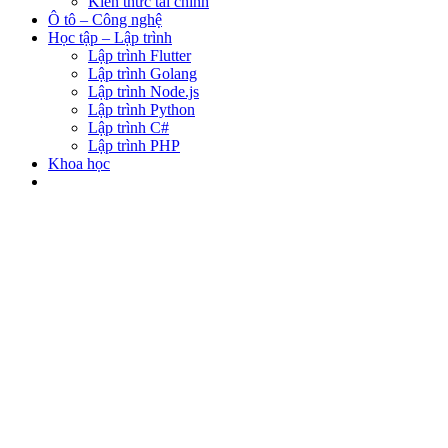
Kiến thức tài chính
Ô tô – Công nghệ
Học tập – Lập trình
Lập trình Flutter
Lập trình Golang
Lập trình Node.js
Lập trình Python
Lập trình C#
Lập trình PHP
Khoa học