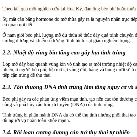
Theo kết quả một nghiên cứu tại Hoa Kỳ, đàn ông béo phì hoặc thừa 
Sự mất cân bằng hormone do mỡ thừa gây ra là nguyên nhân trực tiếp 
cơ quan nội tiết.
Ở nam giới béo phì, lượng mỡ dư thừa sẽ thúc đẩy quá trình chuyển 
cương dương và khiến số lượng ‘tinh binh’ sụt giảm nghiêm trọng.
2.2. Nhiệt độ vùng bìu tăng cao gây hại tinh trùng
Lớp mỡ dày bao quanh vùng kín vô tình tạo ra môi trường nhiệt độ ca
nhiên, ở người béo phì, lớp mỡ tại vùng đùi, háng và bụng dưới sẽ ủ n
tiếp cận trứng để thụ thai.
2.3. Tổn thương DNA tinh trùng làm tăng nguy cơ vô 
Béo phì gây ra các phản ứng viêm mạn tính, tạo nên các tổn thương cấp
công và phá hủy cấu trúc di truyền (DNA) của tinh trùng.
Tinh trùng bị phân mảnh DNA dù có thể thụ tinh nhưng phôi thai tạo t
dù người vợ hoàn toàn khỏe mạnh.
2.4. Rối loạn cương dương cản trở thụ thai tự nhiên