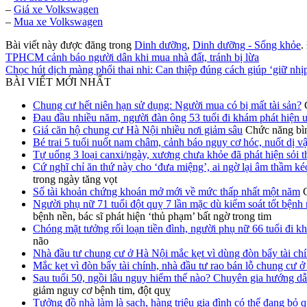
–
Giá xe Volkswagen
–
Mua xe Volkswagen
Bài viết này được đăng trong
Dinh dưỡng
,
Dinh dưỡng - Sống khỏe
.
TPHCM cảnh báo người dân khi mua nhà đất, tránh bị lừa
Chọc hút dịch màng phổi thai nhi: Can thiệp đúng cách giúp ‘giữ nhị
BÀI VIẾT MỚI NHẤT
Chung cư hết niên hạn sử dụng: Người mua có bị mất tài sản?
Đau đầu nhiều năm, người đàn ông 53 tuổi đi khám phát hiện 
Giá căn hộ chung cư Hà Nội nhiều nơi giảm sâu
Chức năng bìn
Bé trai 5 tuổi nuốt nam châm, cảnh báo nguy cơ hóc, nuốt dị vậ
Tự uống 3 loại canxi/ngày, xương chưa khỏe đã phát hiện sỏi t
Cứ nghĩ chỉ ăn thứ này cho ‘đưa miệng’, ai ngờ lại âm thầm ké
trong ngày tăng vọt
Số tài khoản chứng khoán mở mới về mức thấp nhất một năm
Người phụ nữ 71 tuổi đột quỵ 7 lần mặc dù kiểm soát tốt bệnh n
bệnh nền, bác sĩ phát hiện ‘thủ phạm’ bất ngờ trong tim
Chóng mặt tưởng rối loạn tiền đình, người phụ nữ 66 tuổi đi k
não
Nhà đầu tư chung cư ở Hà Nội mắc kẹt vì dùng đòn bẩy tài ch
Mắc kẹt vì đòn bẩy tài chính, nhà đầu tư rao bán lỗ chung cư 
Sau tuổi 50, ngồi lâu nguy hiểm thế nào? Chuyên gia hướng dẫ
giảm nguy cơ bệnh tim, đột quỵ
Tưởng đồ nhà làm là sạch, hàng triệu gia đình có thể đang bỏ 