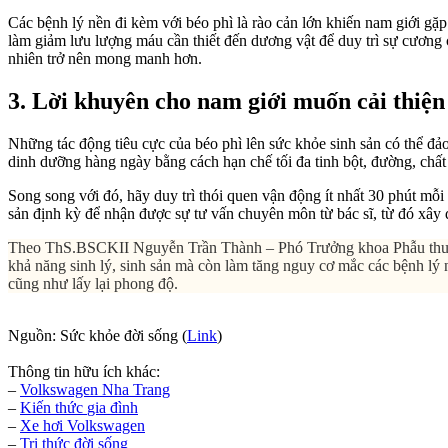
Các bệnh lý nền đi kèm với béo phì là rào cản lớn khiến nam giới g
làm giảm lưu lượng máu cần thiết đến dương vật để duy trì sự cương c
nhiên trở nên mong manh hơn.
3. Lời khuyên cho nam giới muốn cải thiện
Những tác động tiêu cực của béo phì lên sức khỏe sinh sản có thể đảo
dinh dưỡng hàng ngày bằng cách hạn chế tối đa tinh bột, đường, chất 
Song song với đó, hãy duy trì thói quen vận động ít nhất 30 phút m
sản định kỳ để nhận được sự tư vấn chuyên môn từ bác sĩ, từ đó xây 
Theo ThS.BSCKII Nguyễn Trần Thành – Phó Trưởng khoa Phẫu thuật Ti
khả năng sinh lý, sinh sản mà còn làm tăng nguy cơ mắc các bệnh l
cũng như lấy lại phong độ.
Nguồn: Sức khỏe đời sống (
Link
)
Thông tin hữu ích khác:
–
Volkswagen Nha Trang
–
Kiến thức
gia đình
–
Xe hơi Volkswagen
–
Tri thức đời sống