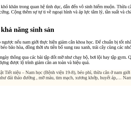
ặp khó khăn trong quan hệ tình dục, dẫn đến vô sinh hiếm muộn. Thừa 
ứng. Cộng thêm sự tự ti về ngoại hình và áp lực tâm lý, tần suất và ch
 khả năng sinh sản
 ngược nếu nam giới thực hiện giảm cân khoa học. Để chuẩn bị tốt nhất
béo bão hòa, đồng thời ưu tiên bổ sung rau xanh, trái cây cùng các nhó
ỗi ngày thông qua các bài tập đốt mỡ như chạy bộ, bơi lội hay tập gym
dựng được lộ trình giảm cân an toàn và hiệu quả.
ết niệu – Nam học (Bệnh viện 19-8), béo phì, thừa cân ở nam giới kh
ý như đái tháo đường , mỡ máu, tim mạch, xương khớp, huyết áp,… Nam