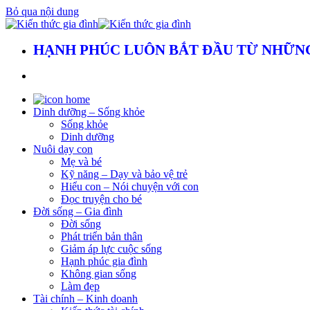
Bỏ qua nội dung
HẠNH PHÚC LUÔN BẮT ĐẦU TỪ NHỮNG
Dinh dưỡng – Sống khỏe
Sống khỏe
Dinh dưỡng
Nuôi dạy con
Mẹ và bé
Kỹ năng – Dạy và bảo vệ trẻ
Hiểu con – Nói chuyện với con
Đọc truyện cho bé
Đời sống – Gia đình
Đời sống
Phát triển bản thân
Giảm áp lực cuộc sống
Hạnh phúc gia đình
Không gian sống
Làm đẹp
Tài chính – Kinh doanh