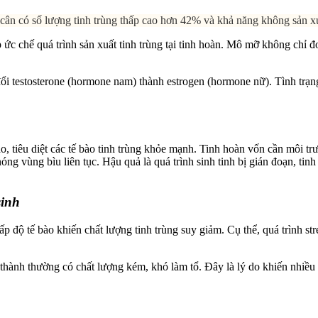
cân có số lượng tinh trùng thấp cao hơn 42% và khả năng không sản xu
ức chế quá trình sản xuất tinh trùng tại tinh hoàn. Mô mỡ không chỉ đ
đổi testosterone (hormone nam) thành estrogen (hormone nữ). Tình trạ
o, tiêu diệt các tế bào tinh trùng khỏe mạnh. Tinh hoàn vốn cần môi t
óng vùng bìu liên tục. Hậu quả là quá trình sinh tinh bị gián đoạn, tin
sinh
 độ tế bào khiến chất lượng tinh trùng suy giảm. Cụ thể, quá trình str
hành thường có chất lượng kém, khó làm tổ. Đây là lý do khiến nhiều cặ