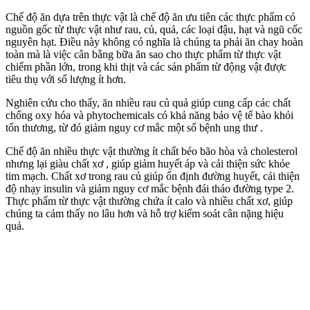
Chế độ ăn dựa trên thực vật là chế độ ăn ưu tiên các thực phẩm có
nguồn gốc từ thực vật như rau, củ, quả, các loại đậu, hạt và ngũ cốc
nguyên hạt. Điều này không có nghĩa là chúng ta phải ăn chay hoàn
toàn mà là việc cân bằng bữa ăn sao cho thực phẩm từ thực vật
chiếm phần lớn, trong khi thịt và các sản phẩm từ động vật được
tiêu thụ với số lượng ít hơn.
Nghiên cứu cho thấy, ăn nhiều rau củ quả giúp cung cấp các chất
chống oxy hóa và phytochemicals có khả năng bảo vệ tế bào khỏi
tổn thương, từ đó giảm nguy cơ mắc một số bệnh ung thư .
Chế độ ăn nhiều thực vật thường ít chất béo bão hòa và cholesterol
nhưng lại giàu chất xơ , giúp giảm huyết áp và cải thiện sức khỏe
tim mạch. Chất xơ trong rau củ giúp ổn định đường huyết, cải thiện
độ nhạy insulin và giảm nguy cơ mắc bệnh đái tháo đường type 2.
Thực phẩm từ thực vật thường chứa ít calo và nhiều chất xơ, giúp
chúng ta cảm thấy no lâu hơn và hỗ trợ kiểm soát cân nặng hiệu
quả.