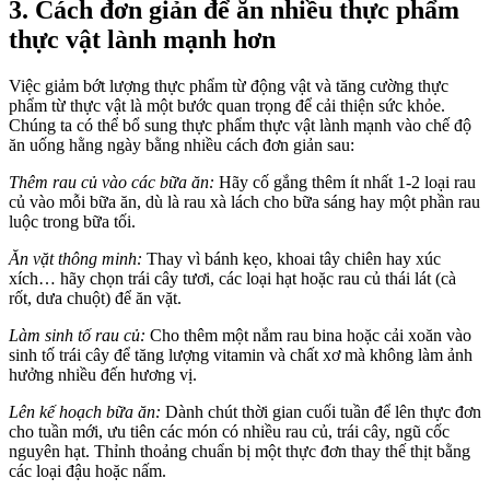
3. Cách đơn giản để ăn nhiều thực phẩm
thực vật lành mạnh hơn
Việc giảm bớt lượng thực phẩm từ động vật và tăng cường thực
phẩm từ thực vật là một bước quan trọng để cải thiện sức khỏe.
Chúng ta có thể bổ sung thực phẩm thực vật lành mạnh vào chế độ
ăn uống hằng ngày bằng nhiều cách đơn giản sau:
Thêm rau củ vào các bữa ăn:
Hãy cố gắng thêm ít nhất 1-2 loại rau
củ vào mỗi bữa ăn, dù là rau xà lách cho bữa sáng hay một phần rau
luộc trong bữa tối.
Ăn vặt thông minh:
Thay vì bánh kẹo, khoai tây chiên hay xúc
xích… hãy chọn trái cây tươi, các loại hạt hoặc rau củ thái lát (cà
rốt, dưa chuột) để ăn vặt.
Làm sinh tố rau củ:
Cho thêm một nắm rau bina hoặc cải xoăn vào
sinh tố trái cây để tăng lượng vitamin và chất xơ mà không làm ảnh
hưởng nhiều đến hương vị.
Lên kế hoạch bữa ăn:
Dành chút thời gian cuối tuần để lên thực đơn
cho tuần mới, ưu tiên các món có nhiều rau củ, trái cây, ngũ cốc
nguyên hạt. Thỉnh thoảng chuẩn bị một thực đơn thay thế thịt bằng
các loại đậu hoặc nấm.