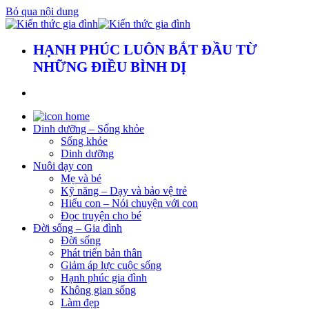
Bỏ qua nội dung
HẠNH PHÚC LUÔN BẮT ĐẦU TỪ
NHỮNG ĐIỀU BÌNH DỊ
Dinh dưỡng – Sống khỏe
Sống khỏe
Dinh dưỡng
Nuôi dạy con
Mẹ và bé
Kỹ năng – Dạy và bảo vệ trẻ
Hiểu con – Nói chuyện với con
Đọc truyện cho bé
Đời sống – Gia đình
Đời sống
Phát triển bản thân
Giảm áp lực cuộc sống
Hạnh phúc gia đình
Không gian sống
Làm đẹp