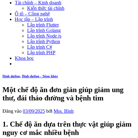
Tài chính – Kinh doanh
Kiến thức tài chính
Ô tô – Công nghệ
Học tập – Lập trình
Lập trình Flutter
Lập trình Golang
Lập trình Node.js
Lập trình Python
Lập trình C#
Lập trình PHP
Khoa học
Dinh dưỡng
,
Dinh dưỡng - Sống khỏe
Một chế độ ăn đơn giản giúp giảm ung
thư, đái tháo đường và bệnh tim
Đăng vào
03/09/2025
bởi
Mss. Bình
1. Chế độ ăn dựa trên thực vật giúp giảm
nguy cơ mắc nhiều bệnh