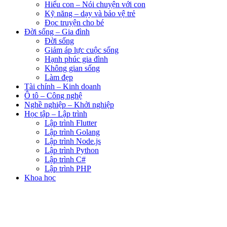
Hiểu con – Nói chuyện với con
Kỹ năng – dạy và bảo vệ trẻ
Đọc truyện cho bé
Đời sống – Gia đình
Đời sống
Giảm áp lực cuộc sống
Hạnh phúc gia đình
Không gian sống
Làm đẹp
Tài chính – Kinh doanh
Ô tô – Công nghệ
Nghề nghiệp – Khởi nghiệp
Học tập – Lập trình
Lập trình Flutter
Lập trình Golang
Lập trình Node.js
Lập trình Python
Lập trình C#
Lập trình PHP
Khoa học