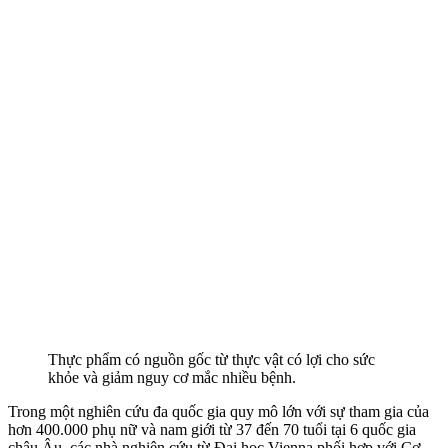
Thực phẩm có nguồn gốc từ thực vật có lợi cho sức
khỏe và giảm nguy cơ mắc nhiều bệnh.
Trong một nghiên cứu đa quốc gia quy mô lớn với sự tham gia của
hơn 400.000 phụ nữ và nam giới từ 37 đến 70 tuổi tại 6 quốc gia
châu Âu, các nhà nghiên cứu từ Đại học Vienna phối hợp với Cơ