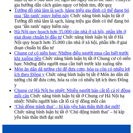
gia hướng dẫn cách giảm nguy cơ bệnh tim, đột quỵ
Tưởng đồ nhà làm là sạch, hàng triệu gia đình có thể đang bỏ
qua ‘lằn ranh’ nguy hiểm này
Chức năng bình luận bị tắt
ở
Tưởng đồ nhà làm là sạch, hàng triệu gia đình có thể đang bỏ
qua ‘lằn ranh’ nguy hiểm này
Hà Nội quy hoạch hơn 35.000 căn nhà ở xã hội, phần lớn ở
giai đoạn chuẩn bị đầu tư
Chức năng bình luận bị tắt
ở Hà
Nội quy hoạch hơn 35.000 căn nhà ở xã hội, phần lớn ở giai
đoạn chuẩn bị đầu tư
Chung cư có niên hạn: Những điều người mua cần biết trước
khi xuống tiền
Chức năng bình luận bị tắt
ở Chung cư có niên
hạn: Những điều người mua cần biết trước khi xuống tiền
Món ăn dân dã tưởng chỉ để đưa cơm, hóa ra còn có nhiều lợi
ích theo Đông y
Chức năng bình luận bị tắt
ở Món ăn dân dã
tưởng chỉ để đưa cơm, hóa ra còn có nhiều lợi ích theo Đông
y
Chung cư Hà Nội hạ nhiệt: Nhiều người bán cắt lỗ cả tỷ đồng
mỗi căn
Chức năng bình luận bị tắt
ở Chung cư Hà Nội hạ
nhiệt: Nhiều người bán cắt lỗ cả tỷ đồng mỗi căn
‘Chủ động tránh thai’ – bí kíp yêu bản thân thời đại mới!
Chức năng bình luận bị tắt
ở ‘Chủ động tránh thai’ – bí kíp
yêu bản thân thời đại mới!