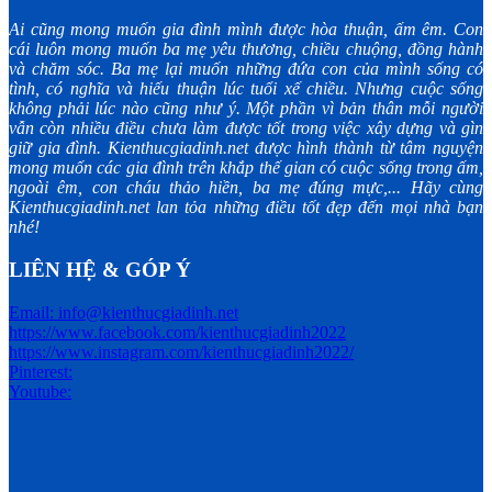
Ai cũng mong muốn gia đình mình được hòa thuận, ấm êm. Con
cái luôn mong muốn ba mẹ yêu thương, chiều chuộng, đồng hành
và chăm sóc. Ba mẹ lại muốn những đứa con của mình sống có
tình, có nghĩa và hiếu thuận lúc tuổi xế chiều. Nhưng cuộc sống
không phải lúc nào cũng như ý. Một phần vì bản thân mỗi người
vẫn còn nhiều điều chưa làm được tốt trong việc xây dựng và gìn
giữ gia đình. Kienthucgiadinh.net được hình thành từ tâm nguyện
mong muốn các gia đình trên khắp thế gian có cuộc sống trong ấm,
ngoài êm, con cháu thảo hiền, ba mẹ đúng mực,... Hãy cùng
Kienthucgiadinh.net lan tỏa những điều tốt đẹp đến mọi nhà bạn
nhé!
LIÊN HỆ & GÓP Ý
Email: info@kienthucgiadinh.net
https://www.facebook.com/kienthucgiadinh2022
https://www.instagram.com/kienthucgiadinh2022/
Pinterest:
Youtube: