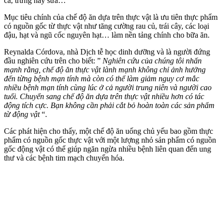
cá, trứng hay sữa…
Mục tiêu chính của chế độ ăn dựa trên thực vật là ưu tiên thực phẩm
có nguồn gốc từ thực vật như tăng cường rau củ, trái cây, các loại
đậu, hạt và ngũ cốc nguyên hạt… làm nền tảng chính cho bữa ăn.
Reynalda Córdova, nhà Dịch tễ học dinh dưỡng và là người đứng
đầu nghiên cứu trên cho biết: ”
Nghiên cứu của chúng tôi nhấn
mạnh rằng, chế độ ăn thực vật lành mạnh không chỉ ảnh hưởng
đến từng bệnh mạn tính mà còn có thể làm giảm nguy cơ mắc
nhiều bệnh mạn tính cùng lúc ở cả người trung niên và người cao
tuổi. Chuyển sang chế độ ăn dựa trên thực vật nhiều hơn có tác
động tích cực. Bạn không cần phải cắt bỏ hoàn toàn các sản phẩm
từ động vật
“.
Các phát hiện cho thấy, một chế độ ăn uống chủ yếu bao gồm thực
phẩm có nguồn gốc thực vật với một lượng nhỏ sản phẩm có nguồn
gốc động vật có thể giúp ngăn ngừa nhiều bệnh liên quan đến ung
thư và các bệnh tim mạch chuyển hóa.