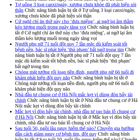
Tự uống 3 loại canxi/ngày, xương chưa khỏe đã phát hiện sỏi
thận
Chức năng bình luận bị tắt
ở Tự uống 3 loại canxi/ngày,
xương chưa khỏe đã phát hiện sỏi thận
Cứ nghĩ chỉ ăn thứ này cho ‘đưa miệng’, ai ngờ lại âm thầm
kéo lượng muối trong ngày tăng vọt
Chức năng bình luận bị
tắt
ở Cứ nghĩ chỉ ăn thứ này cho ‘đưa miệng’, ai ngờ lại âm
thầm kéo lượng muối trong ngày tăng vọt
Người phụ nữ 71 tuổi đột quỵ 7 lần mặc dù kiểm soát tốt
bệnh nền, bác sĩ phát hiện ‘thủ phạm’ bất ngờ trong tim
Chức
năng bình luận bị tắt
ở Người phụ nữ 71 tuổi đột quỵ 7 lần
mặc dù kiểm soát tốt bệnh nền, bác sĩ phát hiện ‘thủ phạm’
bất ngờ trong tim
Chóng mặt tưởng rối loạn tiền đình, người phụ nữ 66 tuổi đi
khám phát hiện đột quỵ não
Chức năng bình luận bị tắt
ở
Chóng mặt tưởng rối loạn tiền đình, người phụ nữ 66 tuổi đi
khám phát hiện đột quỵ não
Nhà đầu tư chung cư ở Hà Nội mắc kẹt vì dùng đòn bẩy tài
chính
Chức năng bình luận bị tắt
ở Nhà đầu tư chung cư ở Hà
Nội mắc kẹt vì dùng đòn bẩy tài chính
Mắc kẹt vì đòn bẩy tài chính, nhà đầu tư rao bán lỗ chung cư
ở Hà Nội
Chức năng bình luận bị tắt
ở Mắc kẹt vì đòn bẩy tài
chính, nhà đầu tư rao bán lỗ chung cư ở Hà Nội
Sau tuổi 50, ngồi lâu nguy hiểm thế nào? Chuyên gia hướng
dẫn cách giảm nguy cơ bệnh tim, đột quỵ
Chức năng bình
luận bị tắt
ở Sau tuổi 50, ngồi lâu nguy hiểm thế nào? Chuyên