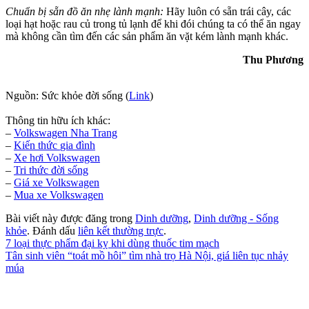
Chuẩn bị sẵn đồ ăn nhẹ lành mạnh:
Hãy luôn có sẵn trái cây, các
loại hạt hoặc rau củ trong tủ lạnh để khi đói chúng ta có thể ăn ngay
mà không cần tìm đến các sản phẩm ăn vặt kém lành mạnh khác.
Thu Phương
Nguồn: Sức khỏe đời sống (
Link
)
Thông tin hữu ích khác:
–
Volkswagen Nha Trang
–
Kiến thức
gia đình
–
Xe hơi Volkswagen
–
Tri thức đời sống
–
Giá xe Volkswagen
–
Mua xe Volkswagen
Bài viết này được đăng trong
Dinh dưỡng
,
Dinh dưỡng - Sống
khỏe
. Đánh dấu
liên kết thường trực
.
7 loại thực phẩm đại kỵ khi dùng thuốc tim mạch
Tân sinh viên “toát mồ hôi” tìm nhà trọ Hà Nội, giá liên tục nhảy
múa