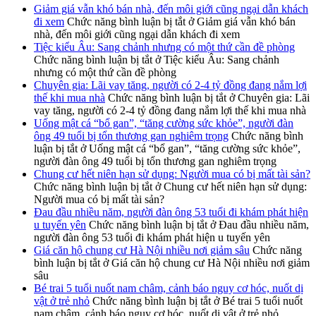
Giảm giá vẫn khó bán nhà, đến môi giới cũng ngại dẫn khách
đi xem
Chức năng bình luận bị tắt
ở Giảm giá vẫn khó bán
nhà, đến môi giới cũng ngại dẫn khách đi xem
Tiệc kiểu Âu: Sang chảnh nhưng có một thứ cần đề phòng
Chức năng bình luận bị tắt
ở Tiệc kiểu Âu: Sang chảnh
nhưng có một thứ cần đề phòng
Chuyên gia: Lãi vay tăng, người có 2-4 tỷ đồng đang nắm lợi
thế khi mua nhà
Chức năng bình luận bị tắt
ở Chuyên gia: Lãi
vay tăng, người có 2-4 tỷ đồng đang nắm lợi thế khi mua nhà
Uống mật cá “bổ gan”, “tăng cường sức khỏe”, người đàn
ông 49 tuổi bị tổn thương gan nghiêm trọng
Chức năng bình
luận bị tắt
ở Uống mật cá “bổ gan”, “tăng cường sức khỏe”,
người đàn ông 49 tuổi bị tổn thương gan nghiêm trọng
Chung cư hết niên hạn sử dụng: Người mua có bị mất tài sản?
Chức năng bình luận bị tắt
ở Chung cư hết niên hạn sử dụng:
Người mua có bị mất tài sản?
Đau đầu nhiều năm, người đàn ông 53 tuổi đi khám phát hiện
u tuyến yên
Chức năng bình luận bị tắt
ở Đau đầu nhiều năm,
người đàn ông 53 tuổi đi khám phát hiện u tuyến yên
Giá căn hộ chung cư Hà Nội nhiều nơi giảm sâu
Chức năng
bình luận bị tắt
ở Giá căn hộ chung cư Hà Nội nhiều nơi giảm
sâu
Bé trai 5 tuổi nuốt nam châm, cảnh báo nguy cơ hóc, nuốt dị
vật ở trẻ nhỏ
Chức năng bình luận bị tắt
ở Bé trai 5 tuổi nuốt
nam châm, cảnh báo nguy cơ hóc, nuốt dị vật ở trẻ nhỏ