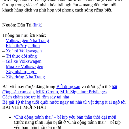
Group trong việc cá nhân hóa trải nghiệm – mang đến cho mỗi
khách hàng dịch vụ phù hợp với phong cách sống riêng biệt.
Nguồn: Dân Trí (
link
)
Thông tin hữu ích khác:
–
Volkswagen Nha Trang
–
Kiến thức gia đình
–
Xe hơi Volkswagen
–
Tri thức đời sống
–
Giá xe Volkswagen
–
Mua xe Volkswagen
–
Xây nhà trọn gói
–
Xây dựng Nha Trang
Bài viết này được đăng trong
Bất động sản
và được gắn thẻ
bất
động sản cao cấp
,
MIK Group
,
MIK Signature Privileges
.
Cách chăm sóc trẻ bị rôm sảy tại nhà
Bé gái 19 tháng tuổi đuối nước ngay tại nhà từ vật dụng ít ai ngờ tới
BÀI VIẾT MỚI NHẤT
‘Chủ động tránh thai’ – bí kíp yêu bản thân thời đại mới!
Chức năng bình luận bị tắt
ở ‘Chủ động tránh thai’ – bí kíp
yêu bản thân thời đại mới!