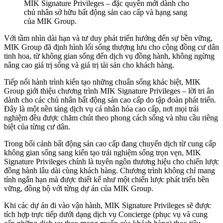
MIK Signature Privileges – đặc quyền mới dành cho
chủ nhân sở hữu bất động sản cao cấp và hạng sang
của MIK Group.
Với tầm nhìn dài hạn và tư duy phát triển hướng đến sự bền vững,
MIK Group đã định hình lối sống thượng lưu cho cộng đồng cư dân
tinh hoa, từ không gian sống đến dịch vụ đồng hành, không ngừng
nâng cao giá trị sống và giá trị tài sản cho khách hàng.
Tiếp nối hành trình kiến tạo những chuẩn sống khác biệt, MIK
Group giới thiệu chương trình MIK Signature Privileges – lời tri ân
dành cho các chủ nhân bất động sản cao cấp do tập đoàn phát triển.
Đây là một nền tảng dịch vụ cá nhân hóa cao cấp, nơi mọi trải
nghiệm đều được chăm chút theo phong cách sống và nhu cầu riêng
biệt của từng cư dân.
Trong bối cảnh bất động sản cao cấp đang chuyển dịch từ cung cấp
không gian sống sang kiến tạo trải nghiệm sống trọn vẹn, MIK
Signature Privileges chính là tuyên ngôn thương hiệu cho chiến lược
đồng hành lâu dài cùng khách hàng. Chương trình không chỉ mang
tính ngắn hạn mà được thiết kế như một chiến lược phát triển bền
vững, đồng bộ với từng dự án của MIK Group.
Khi các dự án đi vào vận hành, MIK Signature Privileges sẽ được
tích hợp trực tiếp dưới dạng dịch vụ Concierge (phục vụ và cung