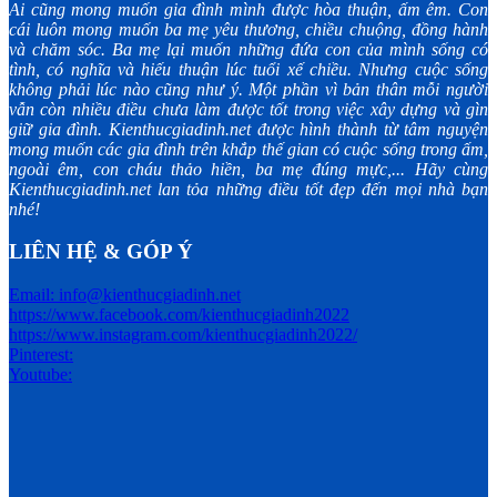
Ai cũng mong muốn gia đình mình được hòa thuận, ấm êm. Con
cái luôn mong muốn ba mẹ yêu thương, chiều chuộng, đồng hành
và chăm sóc. Ba mẹ lại muốn những đứa con của mình sống có
tình, có nghĩa và hiếu thuận lúc tuổi xế chiều. Nhưng cuộc sống
không phải lúc nào cũng như ý. Một phần vì bản thân mỗi người
vẫn còn nhiều điều chưa làm được tốt trong việc xây dựng và gìn
giữ gia đình. Kienthucgiadinh.net được hình thành từ tâm nguyện
mong muốn các gia đình trên khắp thế gian có cuộc sống trong ấm,
ngoài êm, con cháu thảo hiền, ba mẹ đúng mực,... Hãy cùng
Kienthucgiadinh.net lan tỏa những điều tốt đẹp đến mọi nhà bạn
nhé!
LIÊN HỆ & GÓP Ý
Email: info@kienthucgiadinh.net
https://www.facebook.com/kienthucgiadinh2022
https://www.instagram.com/kienthucgiadinh2022/
Pinterest:
Youtube: