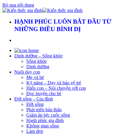
Bỏ qua nội dung
HẠNH PHÚC LUÔN BẮT ĐẦU TỪ
NHỮNG ĐIỀU BÌNH DỊ
Dinh dưỡng – Sống khỏe
Sống khỏe
Dinh dưỡng
Nuôi dạy con
Mẹ và bé
Kỹ năng – Dạy và bảo vệ trẻ
Hiểu con – Nói chuyện với con
Đọc truyện cho bé
Đời sống – Gia đình
Đời sống
Phát triển bản thân
Giảm áp lực cuộc sống
Hạnh phúc gia đình
Không gian sống
Làm đẹp