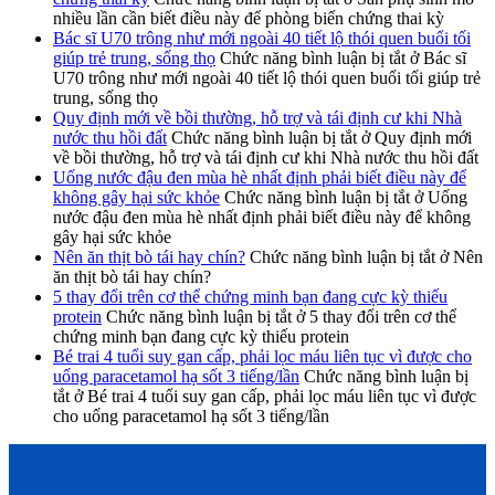
nhiều lần cần biết điều này để phòng biến chứng thai kỳ
Bác sĩ U70 trông như mới ngoài 40 tiết lộ thói quen buổi tối
giúp trẻ trung, sống thọ
Chức năng bình luận bị tắt
ở Bác sĩ
U70 trông như mới ngoài 40 tiết lộ thói quen buổi tối giúp trẻ
trung, sống thọ
Quy định mới về bồi thường, hỗ trợ và tái định cư khi Nhà
nước thu hồi đất
Chức năng bình luận bị tắt
ở Quy định mới
về bồi thường, hỗ trợ và tái định cư khi Nhà nước thu hồi đất
Uống nước đậu đen mùa hè nhất định phải biết điều này để
không gây hại sức khỏe
Chức năng bình luận bị tắt
ở Uống
nước đậu đen mùa hè nhất định phải biết điều này để không
gây hại sức khỏe
Nên ăn thịt bò tái hay chín?
Chức năng bình luận bị tắt
ở Nên
ăn thịt bò tái hay chín?
5 thay đổi trên cơ thể chứng minh bạn đang cực kỳ thiếu
protein
Chức năng bình luận bị tắt
ở 5 thay đổi trên cơ thể
chứng minh bạn đang cực kỳ thiếu protein
Bé trai 4 tuổi suy gan cấp, phải lọc máu liên tục vì được cho
uống paracetamol hạ sốt 3 tiếng/lần
Chức năng bình luận bị
tắt
ở Bé trai 4 tuổi suy gan cấp, phải lọc máu liên tục vì được
cho uống paracetamol hạ sốt 3 tiếng/lần