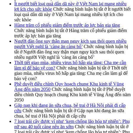
Ít người biết loại quả dân dã này ở Việt Nam lại mang nhiều
lợi ích cho sức khỏe
Chức năng bình luận bị tắt
ở Ít người biết
loại quả dân dã này ở Việt Nam lại mang nhiều lợi ích cho
sức khỏe
Hàng trăm cổ phiếu giảm điểm trước áp lực bán gia tăng
Chức năng bình luận bị tắt
ở Hàng trăm cổ phiếu giảm điểm
trước áp lực bán gia tăng
Người đàn ông suy thận mạn nguy kịch sau thói quen nhiều
người Việt nghĩ là ‘càng ăn càng bổ’
Chức năng bình luận bị
tắt
ở Người đàn ông suy thận mạn nguy kịch sau thói quen
nhiều người Việt nghĩ là ‘càng ăn càng bổ’
Thời tiết giao mùa, nhiều virus hô hấp gia tăng: Cha mẹ cần
làm gì để bảo vệ con?
Chức năng bình luận bị tắt
ở Thời tiết
giao mùa, nhiều virus hô hấp gia tăng: Cha mẹ cần làm gì để
bảo vệ con?
Phê duyệt điều chỉnh Quy hoạch chung Khu kinh tế Vũng
Áng đến năm 2050
Chức năng bình luận bị tắt
ở Phê duyệt
điều chỉnh Quy hoạch chung Khu kinh tế Vũng Áng đến năm
2050
Gặp nạn khi đang ăn sữa chua, bé trai ở Hà Nội phải đi cấp
cứu
Chức năng bình luận bị tắt
ở Gặp nạn khi đang ăn sữa
chua, bé trai ở Hà Nội phải đi cấp cứu
7 loại trái cây được ví như ‘kem chống lão hóa tự nhiên’: Phụ
nữ sau 40 tuổi càng nên ăn sớm
Chức năng bình luận bị tắt
ở
7 loại trái cây được ví như ‘kem chống lão hóa tự nhiên’: Phụ