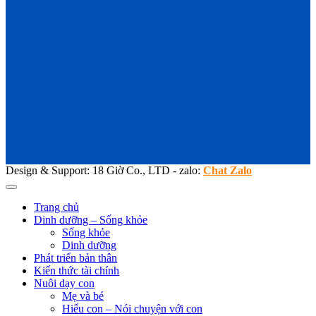
Design & Support: 18 Giờ Co., LTD - zalo:
Chat Zalo
Trang chủ
Dinh dưỡng – Sống khỏe
Sống khỏe
Dinh dưỡng
Phát triển bản thân
Kiến thức tài chính
Nuôi dạy con
Mẹ và bé
Hiểu con – Nói chuyện với con