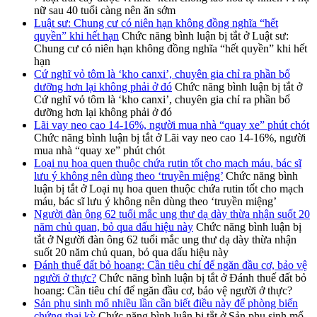
nữ sau 40 tuổi càng nên ăn sớm
Luật sư: Chung cư có niên hạn không đồng nghĩa “hết
quyền” khi hết hạn
Chức năng bình luận bị tắt
ở Luật sư:
Chung cư có niên hạn không đồng nghĩa “hết quyền” khi hết
hạn
Cứ nghĩ vỏ tôm là ‘kho canxi’, chuyên gia chỉ ra phần bổ
dưỡng hơn lại không phải ở đó
Chức năng bình luận bị tắt
ở
Cứ nghĩ vỏ tôm là ‘kho canxi’, chuyên gia chỉ ra phần bổ
dưỡng hơn lại không phải ở đó
Lãi vay neo cao 14-16%, người mua nhà “quay xe” phút chót
Chức năng bình luận bị tắt
ở Lãi vay neo cao 14-16%, người
mua nhà “quay xe” phút chót
Loại nụ hoa quen thuộc chứa rutin tốt cho mạch máu, bác sĩ
lưu ý không nên dùng theo ‘truyền miệng’
Chức năng bình
luận bị tắt
ở Loại nụ hoa quen thuộc chứa rutin tốt cho mạch
máu, bác sĩ lưu ý không nên dùng theo ‘truyền miệng’
Người đàn ông 62 tuổi mắc ung thư dạ dày thừa nhận suốt 20
năm chủ quan, bỏ qua dấu hiệu này
Chức năng bình luận bị
tắt
ở Người đàn ông 62 tuổi mắc ung thư dạ dày thừa nhận
suốt 20 năm chủ quan, bỏ qua dấu hiệu này
Đánh thuế đất bỏ hoang: Cần tiêu chí để ngăn đầu cơ, bảo vệ
người ở thực?
Chức năng bình luận bị tắt
ở Đánh thuế đất bỏ
hoang: Cần tiêu chí để ngăn đầu cơ, bảo vệ người ở thực?
Sản phụ sinh mổ nhiều lần cần biết điều này để phòng biến
chứng thai kỳ
Chức năng bình luận bị tắt
ở Sản phụ sinh mổ