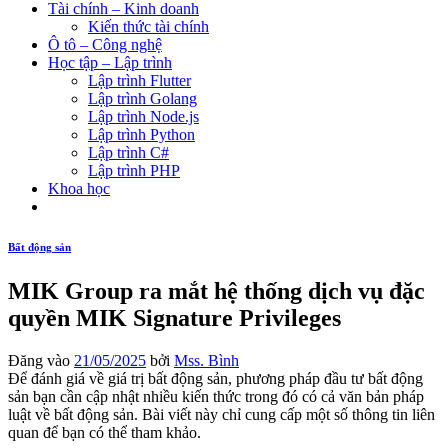
Tài chính – Kinh doanh
Kiến thức tài chính
Ô tô – Công nghệ
Học tập – Lập trình
Lập trình Flutter
Lập trình Golang
Lập trình Node.js
Lập trình Python
Lập trình C#
Lập trình PHP
Khoa học
Bất động sản
MIK Group ra mắt hệ thống dịch vụ đặc
quyền MIK Signature Privileges
Đăng vào
21/05/2025
bởi
Mss. Bình
Để đánh giá về giá trị bất động sản, phương pháp đầu tư bất động
sản bạn cần cập nhật nhiều kiến thức trong đó có cả văn bản pháp
luật về bất động sản. Bài viết này chỉ cung cấp một số thông tin liên
quan để bạn có thể tham khảo.