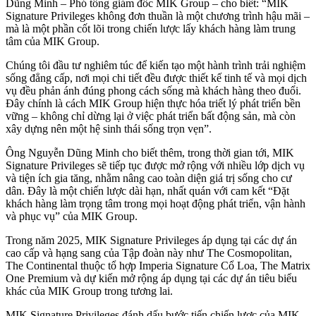
Dũng Minh – Phó tổng giám đốc MIK Group – cho biết: “MIK
Signature Privileges không đơn thuần là một chương trình hậu mãi –
mà là một phần cốt lõi trong chiến lược lấy khách hàng làm trung
tâm của MIK Group.
Chúng tôi đầu tư nghiêm túc để kiến tạo một hành trình trải nghiệm
sống đẳng cấp, nơi mọi chi tiết đều được thiết kế tinh tế và mọi dịch
vụ đều phản ánh đúng phong cách sống mà khách hàng theo đuổi.
Đây chính là cách MIK Group hiện thực hóa triết lý phát triển bền
vững – không chỉ dừng lại ở việc phát triển bất động sản, mà còn
xây dựng nên một hệ sinh thái sống trọn vẹn”.
Ông Nguyễn Dũng Minh cho biết thêm, trong thời gian tới, MIK
Signature Privileges sẽ tiếp tục được mở rộng với nhiều lớp dịch vụ
và tiện ích gia tăng, nhằm nâng cao toàn diện giá trị sống cho cư
dân. Đây là một chiến lược dài hạn, nhất quán với cam kết “Đặt
khách hàng làm trọng tâm trong mọi hoạt động phát triển, vận hành
và phục vụ” của MIK Group.
Trong năm 2025, MIK Signature Privileges áp dụng tại các dự án
cao cấp và hạng sang của Tập đoàn này như The Cosmopolitan,
The Continental thuộc tổ hợp Imperia Signature Cổ Loa, The Matrix
One Premium và dự kiến mở rộng áp dụng tại các dự án tiêu biểu
khác của MIK Group trong tương lai.
MIK Signature Privileges đánh dấu bước tiến chiến lược của MIK