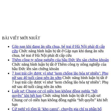
BÀI VIẾT MỚI NHẤT
Gặp nạn khi đang ăn sữa chua, bé trai ở Hà Nội phải đi cấp
cứu
Chức năng bình luận bị tắt
ở Gặp nạn khi đang ăn sữa
chua, bé trai ở Hà Nội phải đi cấp cứu
Thêm công ty nông nghiệp của bầu Đức lên sàn chứng khoán
Chức năng bình luận bị tắt
ở Thêm công ty nông nghiệp của
bầu Đức lên sàn chứng khoán
7 loại trái cây được ví như ‘kem chống lão hóa tự nhiên’: Phụ
nữ sau 40 tuổi càng nên ăn sớm
Chức năng bình luận bị tắt
ở
7 loại trái cây được ví như ‘kem chống lão hóa tự nhiên’: Phụ
nữ sau 40 tuổi càng nên ăn sớm
Luật sư: Chung cư có niên hạn không đồng nghĩa “hết
quyền” khi hết hạn
Chức năng bình luận bị tắt
ở Luật sư:
Chung cư có niên hạn không đồng nghĩa “hết quyền” khi hết
hạn
Cứ nghĩ vỏ tôm là ‘kho canxi’, chuyên gia chỉ ra phần bổ