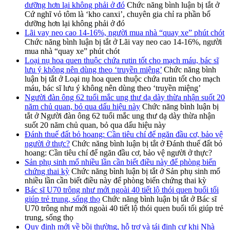
dưỡng hơn lại không phải ở đó
Chức năng bình luận bị tắt
ở
Cứ nghĩ vỏ tôm là ‘kho canxi’, chuyên gia chỉ ra phần bổ
dưỡng hơn lại không phải ở đó
Lãi vay neo cao 14-16%, người mua nhà “quay xe” phút chót
Chức năng bình luận bị tắt
ở Lãi vay neo cao 14-16%, người
mua nhà “quay xe” phút chót
Loại nụ hoa quen thuộc chứa rutin tốt cho mạch máu, bác sĩ
lưu ý không nên dùng theo ‘truyền miệng’
Chức năng bình
luận bị tắt
ở Loại nụ hoa quen thuộc chứa rutin tốt cho mạch
máu, bác sĩ lưu ý không nên dùng theo ‘truyền miệng’
Người đàn ông 62 tuổi mắc ung thư dạ dày thừa nhận suốt 20
năm chủ quan, bỏ qua dấu hiệu này
Chức năng bình luận bị
tắt
ở Người đàn ông 62 tuổi mắc ung thư dạ dày thừa nhận
suốt 20 năm chủ quan, bỏ qua dấu hiệu này
Đánh thuế đất bỏ hoang: Cần tiêu chí để ngăn đầu cơ, bảo vệ
người ở thực?
Chức năng bình luận bị tắt
ở Đánh thuế đất bỏ
hoang: Cần tiêu chí để ngăn đầu cơ, bảo vệ người ở thực?
Sản phụ sinh mổ nhiều lần cần biết điều này để phòng biến
chứng thai kỳ
Chức năng bình luận bị tắt
ở Sản phụ sinh mổ
nhiều lần cần biết điều này để phòng biến chứng thai kỳ
Bác sĩ U70 trông như mới ngoài 40 tiết lộ thói quen buổi tối
giúp trẻ trung, sống thọ
Chức năng bình luận bị tắt
ở Bác sĩ
U70 trông như mới ngoài 40 tiết lộ thói quen buổi tối giúp trẻ
trung, sống thọ
Quy định mới về bồi thường, hỗ trợ và tái định cư khi Nhà