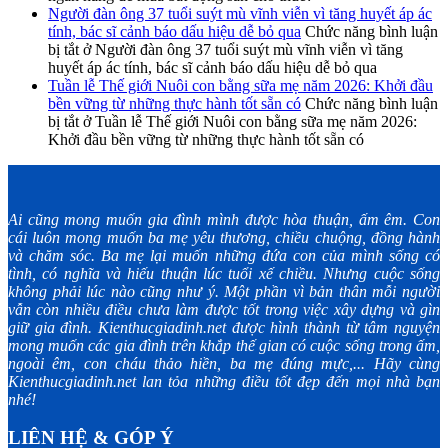
Người đàn ông 37 tuổi suýt mù vĩnh viễn vì tăng huyết áp ác
tính, bác sĩ cảnh báo dấu hiệu dễ bỏ qua
Chức năng bình luận
bị tắt
ở Người đàn ông 37 tuổi suýt mù vĩnh viễn vì tăng
huyết áp ác tính, bác sĩ cảnh báo dấu hiệu dễ bỏ qua
Tuần lễ Thế giới Nuôi con bằng sữa mẹ năm 2026: Khởi đầu
bền vững từ những thực hành tốt sẵn có
Chức năng bình luận
bị tắt
ở Tuần lễ Thế giới Nuôi con bằng sữa mẹ năm 2026:
Khởi đầu bền vững từ những thực hành tốt sẵn có
Ai cũng mong muốn gia đình mình được hòa thuận, ấm êm. Con
cái luôn mong muốn ba mẹ yêu thương, chiều chuộng, đồng hành
và chăm sóc. Ba mẹ lại muốn những đứa con của mình sống có
tình, có nghĩa và hiếu thuận lúc tuổi xế chiều. Nhưng cuộc sống
không phải lúc nào cũng như ý. Một phần vì bản thân mỗi người
vẫn còn nhiều điều chưa làm được tốt trong việc xây dựng và gìn
giữ gia đình. Kienthucgiadinh.net được hình thành từ tâm nguyện
mong muốn các gia đình trên khắp thế gian có cuộc sống trong ấm,
ngoài êm, con cháu thảo hiền, ba mẹ đúng mực,... Hãy cùng
Kienthucgiadinh.net lan tỏa những điều tốt đẹp đến mọi nhà bạn
nhé!
LIÊN HỆ & GÓP Ý