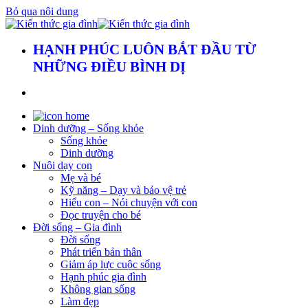
Bỏ qua nội dung
HẠNH PHÚC LUÔN BẮT ĐẦU TỪ
NHỮNG ĐIỀU BÌNH DỊ
Dinh dưỡng – Sống khỏe
Sống khỏe
Dinh dưỡng
Nuôi dạy con
Mẹ và bé
Kỹ năng – Dạy và bảo vệ trẻ
Hiểu con – Nói chuyện với con
Đọc truyện cho bé
Đời sống – Gia đình
Đời sống
Phát triển bản thân
Giảm áp lực cuộc sống
Hạnh phúc gia đình
Không gian sống
Làm đẹp