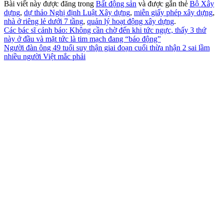
Bài viết này được đăng trong
Bất động sản
và được gắn thẻ
Bộ Xây
dựng
,
dự thảo Nghị định Luật Xây dựng
,
miễn giấy phép xây dựng
,
nhà ở riêng lẻ dưới 7 tầng
,
quản lý hoạt động xây dựng
.
Các bác sĩ cảnh báo: Không cần chờ đến khi tức ngực, thấy 3 thứ
này ở đầu và mặt tức là tim mạch đang “báo động”
Người đàn ông 49 tuổi suy thận giai đoạn cuối thừa nhận 2 sai lầm
nhiều người Việt mắc phải