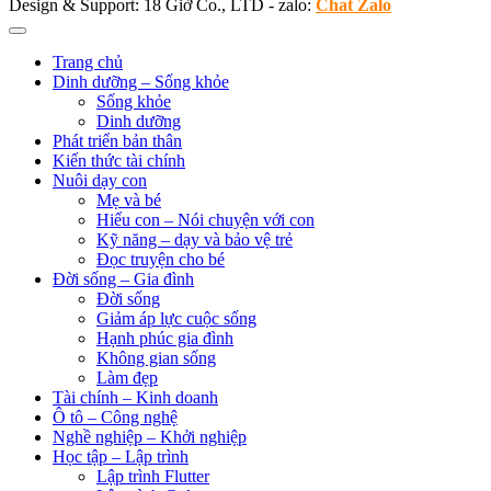
Design & Support: 18 Giờ Co., LTD - zalo:
Chat Zalo
Trang chủ
Dinh dưỡng – Sống khỏe
Sống khỏe
Dinh dưỡng
Phát triển bản thân
Kiến thức tài chính
Nuôi dạy con
Mẹ và bé
Hiểu con – Nói chuyện với con
Kỹ năng – dạy và bảo vệ trẻ
Đọc truyện cho bé
Đời sống – Gia đình
Đời sống
Giảm áp lực cuộc sống
Hạnh phúc gia đình
Không gian sống
Làm đẹp
Tài chính – Kinh doanh
Ô tô – Công nghệ
Nghề nghiệp – Khởi nghiệp
Học tập – Lập trình
Lập trình Flutter