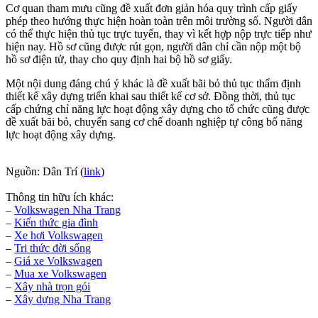
Cơ quan tham mưu cũng đề xuất đơn giản hóa quy trình cấp giấy
phép theo hướng thực hiện hoàn toàn trên môi trường số. Người dân
có thể thực hiện thủ tục trực tuyến, thay vì kết hợp nộp trực tiếp như
hiện nay. Hồ sơ cũng được rút gọn, người dân chỉ cần nộp một bộ
hồ sơ điện tử, thay cho quy định hai bộ hồ sơ giấy.
Một nội dung đáng chú ý khác là đề xuất bãi bỏ thủ tục thẩm định
thiết kế xây dựng triển khai sau thiết kế cơ sở. Đồng thời, thủ tục
cấp chứng chỉ năng lực hoạt động xây dựng cho tổ chức cũng được
đề xuất bãi bỏ, chuyển sang cơ chế doanh nghiệp tự công bố năng
lực hoạt động xây dựng.
Nguồn: Dân Trí (
link
)
Thông tin hữu ích khác:
–
Volkswagen Nha Trang
–
Kiến thức gia đình
–
Xe hơi Volkswagen
–
Tri thức đời sống
–
Giá xe Volkswagen
–
Mua xe Volkswagen
–
Xây nhà trọn gói
–
Xây dựng Nha Trang