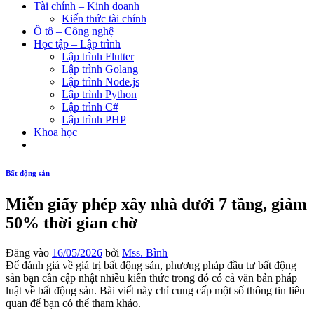
Tài chính – Kinh doanh
Kiến thức tài chính
Ô tô – Công nghệ
Học tập – Lập trình
Lập trình Flutter
Lập trình Golang
Lập trình Node.js
Lập trình Python
Lập trình C#
Lập trình PHP
Khoa học
Bất động sản
Miễn giấy phép xây nhà dưới 7 tầng, giảm
50% thời gian chờ
Đăng vào
16/05/2026
bởi
Mss. Bình
Để đánh giá về giá trị bất động sản, phương pháp đầu tư bất động
sản bạn cần cập nhật nhiều kiến thức trong đó có cả văn bản pháp
luật về bất động sản. Bài viết này chỉ cung cấp một số thông tin liên
quan để bạn có thể tham khảo.