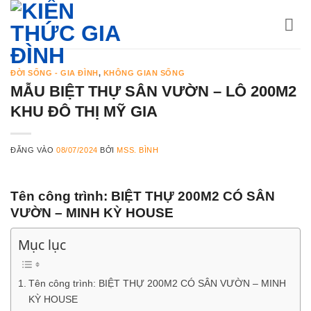
Bỏ
qua
nội
dung
ĐỜI SỐNG - GIA ĐÌNH
,
KHÔNG GIAN SỐNG
MẪU BIỆT THỰ SÂN VƯỜN – LÔ 200M2
KHU ĐÔ THỊ MỸ GIA
ĐĂNG VÀO
08/07/2024
BỞI
MSS. BÌNH
Tên công trình:
BIỆT THỰ 200M2 CÓ SÂN
VƯỜN
– MINH KỲ HOUSE
Mục lục
Tên công trình: BIỆT THỰ 200M2 CÓ SÂN VƯỜN – MINH
KỲ HOUSE