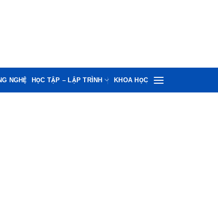
NG NGHỆ
HỌC TẬP – LẬP TRÌNH
KHOA HỌC