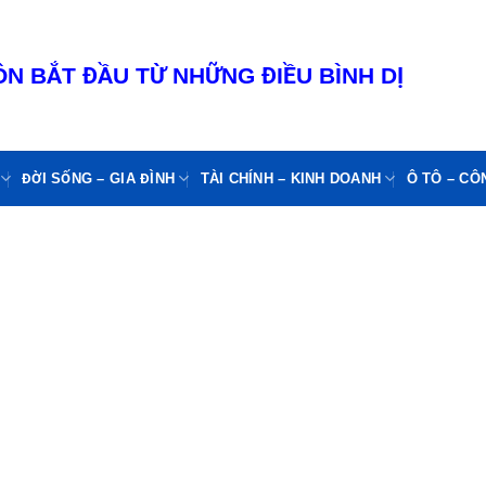
N BẮT ĐẦU TỪ NHỮNG ĐIỀU BÌNH DỊ
ĐỜI SỐNG – GIA ĐÌNH
TÀI CHÍNH – KINH DOANH
Ô TÔ – CÔ