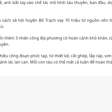
 anh bắt tay vào chế tác mô hình tàu thuyền, ban đầu, d
sách xã hội huyện Bố Trạch vay 70 triệu từ nguồn vốn t
tù.
yển thêm 3 nhân công địa phương có hoàn cảnh khó khăn, tà
uyền.
hiều công đoạn phức tạp, từ thiết kế, cắt ghép, lắp ráp, sơ
nh lái, lan can. Mỗi con tàu có thể mất cả tuần để hoàn th