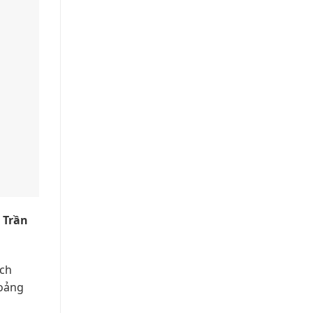
 Trần
ích
hoảng