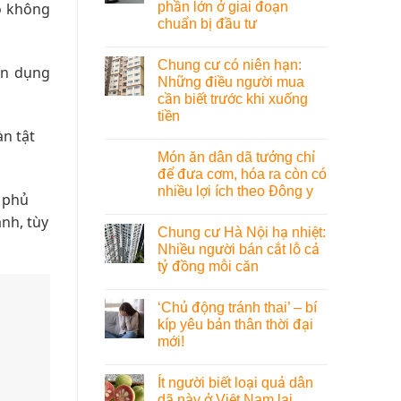
phần lớn ở giai đoạn
o không
chuẩn bị đầu tư
Chung cư có niên hạn:
ín dụng
Những điều người mua
cần biết trước khi xuống
tiền
n tật
Món ăn dân dã tưởng chỉ
để đưa cơm, hóa ra còn có
nhiều lợi ích theo Đông y
n phủ
ành, tùy
Chung cư Hà Nội hạ nhiệt:
Nhiều người bán cắt lỗ cả
tỷ đồng mỗi căn
‘Chủ động tránh thai’ – bí
kíp yêu bản thân thời đại
mới!
Ít người biết loại quả dân
dã này ở Việt Nam lại