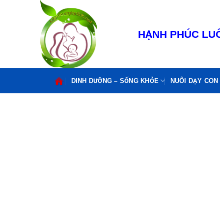
Bỏ
qua
nội
HẠNH PHÚC LUÔ
dung
DINH DƯỠNG – SỐNG KHỎE
NUÔI DẠY CON