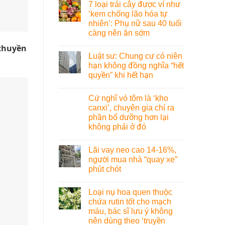
7 loại trái cây được ví như
‘kem chống lão hóa tự
nhiên’: Phụ nữ sau 40 tuổi
càng nên ăn sớm
 thuyền
Luật sư: Chung cư có niên
hạn không đồng nghĩa “hết
quyền” khi hết hạn
Cứ nghĩ vỏ tôm là ‘kho
canxi’, chuyên gia chỉ ra
phần bổ dưỡng hơn lại
không phải ở đó
Lãi vay neo cao 14-16%,
người mua nhà “quay xe”
phút chót
Loại nụ hoa quen thuộc
chứa rutin tốt cho mạch
máu, bác sĩ lưu ý không
nên dùng theo ‘truyền