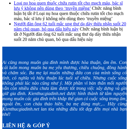
Loại nụ hoa quen thuộc chứa rutin tốt cho mạch máu, bác sĩ
lưu ý không nên dùng theo ‘truyền miệng’
Chức năng bình
luận bị tắt
ở Loại nụ hoa quen thuộc chứa rutin tốt cho mạch
máu, bác sĩ lưu ý không nên dùng theo ‘truyền miệng’
Người đàn ông 62 tuổi mắc ung thư dạ dày thừa nhận suốt 20
năm chủ quan, bỏ qua dấu hiệu này
Chức năng bình luận bị
tắt
ở Người đàn ông 62 tuổi mắc ung thư dạ dày thừa nhận
suốt 20 năm chủ quan, bỏ qua dấu hiệu này
Ai cũng mong muốn gia đình mình được hòa thuận, ấm êm. Con
cái luôn mong muốn ba mẹ yêu thương, chiều chuộng, đồng hành
và chăm sóc. Ba mẹ lại muốn những đứa con của mình sống có
tình, có nghĩa và hiếu thuận lúc tuổi xế chiều. Nhưng cuộc sống
không phải lúc nào cũng như ý. Một phần vì bản thân mỗi người
vẫn còn nhiều điều chưa làm được tốt trong việc xây dựng và gìn
giữ gia đình. Kienthucgiadinh.net được hình thành từ tâm nguyện
mong muốn các gia đình trên khắp thế gian có cuộc sống trong ấm,
ngoài êm, con cháu thảo hiền, ba mẹ đúng mực,... Hãy cùng
Kienthucgiadinh.net lan tỏa những điều tốt đẹp đến mọi nhà bạn
nhé!
LIÊN HỆ & GÓP Ý