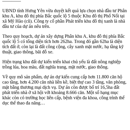
————
UBND tỉnh Hưng Yên vừa duyệt kết quả lựa chọn nhà đầu tư Phân
khu A, khu đô thị phía Bắc quốc lộ 5 thuộc Khu đô thị Phố Nối tại
xã Mỹ Hào (cũ). Công ty cổ phần Phát triển khu đô thị xanh là nhà
đầu tư của dự án nêu trên.
Theo quy hoạch, dự án xây dựng Phân khu A, khu đô thị phía Bắc
quốc lộ 5 có tổng diện tích hơn 262ha. Trong đó gần 62ha là diện
tích đất ở, còn lại là đất công cộng, cây xanh mặt nước, hạ tầng kỹ
thuật, giao thông, bãi đỗ xe.
Hiện trạng khu đất dự kiến triển khai chủ yếu là đất nông nghiệp
trồng lúa, hoa màu, đất nghĩa trang, mặt nước, giao thông.
Về quy mô sản phẩm, dự án dự kiến cung cấp hơn 11.800 căn hộ
cao tầng, hơn 4.200 căn nhà liền kề, biệt thự cao 3 tầng, văn phòng,
mặt bằng thương mại dịch vụ. Dự án còn được bố trí 16,5ha đất
phát triển nhà ở xã hội với khoảng 8.666 căn. Một số hạng mục
khác còn có trường học liên cấp, bệnh viện đa khoa, công trình thể
dục thể thao đa năng…