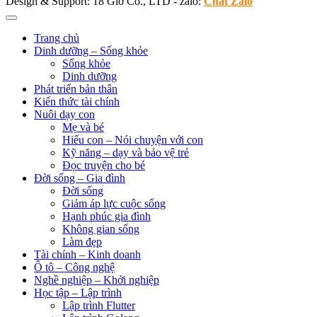
Design & Support: 18 Giờ Co., LTD - zalo:
Chat Zalo
Trang chủ
Dinh dưỡng – Sống khỏe
Sống khỏe
Dinh dưỡng
Phát triển bản thân
Kiến thức tài chính
Nuôi dạy con
Mẹ và bé
Hiểu con – Nói chuyện với con
Kỹ năng – dạy và bảo vệ trẻ
Đọc truyện cho bé
Đời sống – Gia đình
Đời sống
Giảm áp lực cuộc sống
Hạnh phúc gia đình
Không gian sống
Làm đẹp
Tài chính – Kinh doanh
Ô tô – Công nghệ
Nghề nghiệp – Khởi nghiệp
Học tập – Lập trình
Lập trình Flutter