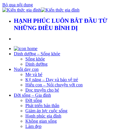
Bỏ qua nội dung
HẠNH PHÚC LUÔN BẮT ĐẦU TỪ
NHỮNG ĐIỀU BÌNH DỊ
Dinh dưỡng – Sống khỏe
Sống khỏe
Dinh dưỡng
Nuôi dạy con
Mẹ và bé
Kỹ năng – Dạy và bảo vệ trẻ
Hiểu con – Nói chuyện với con
Đọc truyện cho bé
Đời sống – Gia đình
Đời sống
Phát triển bản thân
Giảm áp lực cuộc sống
Hạnh phúc gia đình
Không gian sống
Làm đẹp