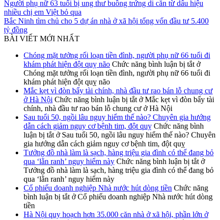
Người phụ nữ 63 tuổi bị ung thư buồng trứng di căn từ dấu hiệu
nhiều chị em Việt bỏ qua
Bắc Ninh tìm chủ cho 5 dự án nhà ở xã hội tổng vốn đầu tư 5.400
tỷ đồng
BÀI VIẾT MỚI NHẤT
Chóng mặt tưởng rối loạn tiền đình, người phụ nữ 66 tuổi đi
khám phát hiện đột quỵ não
Chức năng bình luận bị tắt
ở
Chóng mặt tưởng rối loạn tiền đình, người phụ nữ 66 tuổi đi
khám phát hiện đột quỵ não
Mắc kẹt vì đòn bẩy tài chính, nhà đầu tư rao bán lỗ chung cư
ở Hà Nội
Chức năng bình luận bị tắt
ở Mắc kẹt vì đòn bẩy tài
chính, nhà đầu tư rao bán lỗ chung cư ở Hà Nội
Sau tuổi 50, ngồi lâu nguy hiểm thế nào? Chuyên gia hướng
dẫn cách giảm nguy cơ bệnh tim, đột quỵ
Chức năng bình
luận bị tắt
ở Sau tuổi 50, ngồi lâu nguy hiểm thế nào? Chuyên
gia hướng dẫn cách giảm nguy cơ bệnh tim, đột quỵ
Tưởng đồ nhà làm là sạch, hàng triệu gia đình có thể đang bỏ
qua ‘lằn ranh’ nguy hiểm này
Chức năng bình luận bị tắt
ở
Tưởng đồ nhà làm là sạch, hàng triệu gia đình có thể đang bỏ
qua ‘lằn ranh’ nguy hiểm này
Cổ phiếu doanh nghiệp Nhà nước hút dòng tiền
Chức năng
bình luận bị tắt
ở Cổ phiếu doanh nghiệp Nhà nước hút dòng
tiền
Hà Nội quy hoạch hơn 35.000 căn nhà ở xã hội, phần lớn ở