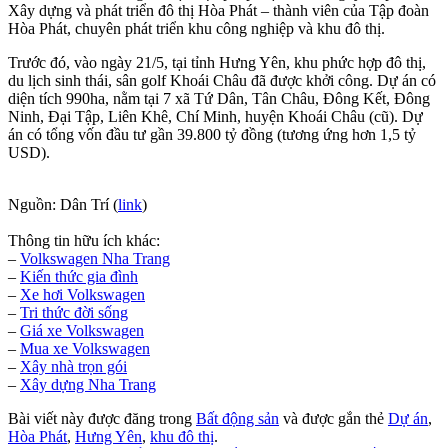
Xây dựng và phát triển đô thị Hòa Phát – thành viên của Tập đoàn
Hòa Phát, chuyên phát triển khu công nghiệp và khu đô thị.
Trước đó, vào ngày 21/5, tại tỉnh Hưng Yên, khu phức hợp đô thị,
du lịch sinh thái, sân golf Khoái Châu đã được khởi công. Dự án có
diện tích 990ha, nằm tại 7 xã Tứ Dân, Tân Châu, Đông Kết, Đông
Ninh, Đại Tập, Liên Khê, Chí Minh, huyện Khoái Châu (cũ). Dự
án có tổng vốn đầu tư gần 39.800 tỷ đồng (tương ứng hơn 1,5 tỷ
USD).
Nguồn: Dân Trí (
link
)
Thông tin hữu ích khác:
–
Volkswagen Nha Trang
–
Kiến thức gia đình
–
Xe hơi Volkswagen
–
Tri thức đời sống
–
Giá xe Volkswagen
–
Mua xe Volkswagen
–
Xây nhà trọn gói
–
Xây dựng Nha Trang
Bài viết này được đăng trong
Bất động sản
và được gắn thẻ
Dự án
,
Hòa Phát
,
Hưng Yên
,
khu đô thị
.