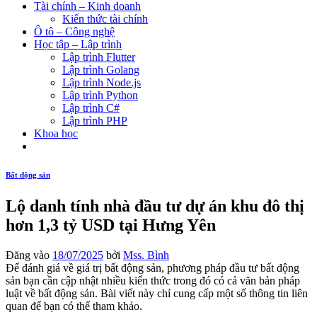
Tài chính – Kinh doanh
Kiến thức tài chính
Ô tô – Công nghệ
Học tập – Lập trình
Lập trình Flutter
Lập trình Golang
Lập trình Node.js
Lập trình Python
Lập trình C#
Lập trình PHP
Khoa học
Bất động sản
Lộ danh tính nhà đầu tư dự án khu đô thị
hơn 1,3 tỷ USD tại Hưng Yên
Đăng vào
18/07/2025
bởi
Mss. Bình
Để đánh giá về giá trị bất động sản, phương pháp đầu tư bất động
sản bạn cần cập nhật nhiều kiến thức trong đó có cả văn bản pháp
luật về bất động sản. Bài viết này chỉ cung cấp một số thông tin liên
quan để bạn có thể tham khảo.