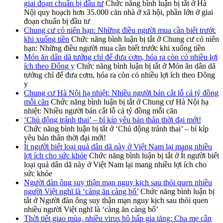
giai đoạn chuẩn bị đầu tư
Chức năng bình luận bị tắt
ở Hà
Nội quy hoạch hơn 35.000 căn nhà ở xã hội, phần lớn ở giai
đoạn chuẩn bị đầu tư
Chung cư có niên hạn: Những điều người mua cần biết trước
khi xuống tiền
Chức năng bình luận bị tắt
ở Chung cư có niên
hạn: Những điều người mua cần biết trước khi xuống tiền
Món ăn dân dã tưởng chỉ để đưa cơm, hóa ra còn có nhiều lợi
ích theo Đông y
Chức năng bình luận bị tắt
ở Món ăn dân dã
tưởng chỉ để đưa cơm, hóa ra còn có nhiều lợi ích theo Đông
y
Chung cư Hà Nội hạ nhiệt: Nhiều người bán cắt lỗ cả tỷ đồng
mỗi căn
Chức năng bình luận bị tắt
ở Chung cư Hà Nội hạ
nhiệt: Nhiều người bán cắt lỗ cả tỷ đồng mỗi căn
‘Chủ động tránh thai’ – bí kíp yêu bản thân thời đại mới!
Chức năng bình luận bị tắt
ở ‘Chủ động tránh thai’ – bí kíp
yêu bản thân thời đại mới!
Ít người biết loại quả dân dã này ở Việt Nam lại mang nhiều
lợi ích cho sức khỏe
Chức năng bình luận bị tắt
ở Ít người biết
loại quả dân dã này ở Việt Nam lại mang nhiều lợi ích cho
sức khỏe
Người đàn ông suy thận mạn nguy kịch sau thói quen nhiều
người Việt nghĩ là ‘càng ăn càng bổ’
Chức năng bình luận bị
tắt
ở Người đàn ông suy thận mạn nguy kịch sau thói quen
nhiều người Việt nghĩ là ‘càng ăn càng bổ’
Thời tiết giao mùa, nhiều virus hô hấp gia tăng: Cha mẹ cần