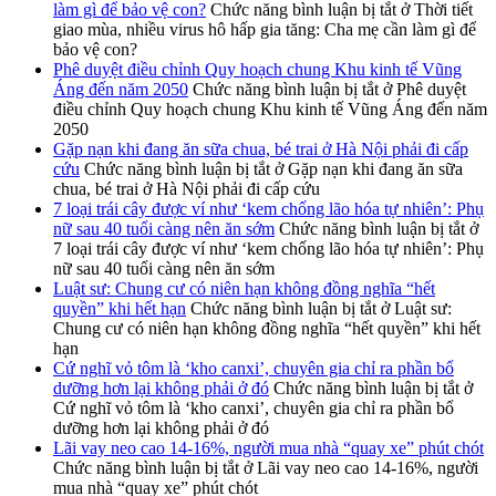
làm gì để bảo vệ con?
Chức năng bình luận bị tắt
ở Thời tiết
giao mùa, nhiều virus hô hấp gia tăng: Cha mẹ cần làm gì để
bảo vệ con?
Phê duyệt điều chỉnh Quy hoạch chung Khu kinh tế Vũng
Áng đến năm 2050
Chức năng bình luận bị tắt
ở Phê duyệt
điều chỉnh Quy hoạch chung Khu kinh tế Vũng Áng đến năm
2050
Gặp nạn khi đang ăn sữa chua, bé trai ở Hà Nội phải đi cấp
cứu
Chức năng bình luận bị tắt
ở Gặp nạn khi đang ăn sữa
chua, bé trai ở Hà Nội phải đi cấp cứu
7 loại trái cây được ví như ‘kem chống lão hóa tự nhiên’: Phụ
nữ sau 40 tuổi càng nên ăn sớm
Chức năng bình luận bị tắt
ở
7 loại trái cây được ví như ‘kem chống lão hóa tự nhiên’: Phụ
nữ sau 40 tuổi càng nên ăn sớm
Luật sư: Chung cư có niên hạn không đồng nghĩa “hết
quyền” khi hết hạn
Chức năng bình luận bị tắt
ở Luật sư:
Chung cư có niên hạn không đồng nghĩa “hết quyền” khi hết
hạn
Cứ nghĩ vỏ tôm là ‘kho canxi’, chuyên gia chỉ ra phần bổ
dưỡng hơn lại không phải ở đó
Chức năng bình luận bị tắt
ở
Cứ nghĩ vỏ tôm là ‘kho canxi’, chuyên gia chỉ ra phần bổ
dưỡng hơn lại không phải ở đó
Lãi vay neo cao 14-16%, người mua nhà “quay xe” phút chót
Chức năng bình luận bị tắt
ở Lãi vay neo cao 14-16%, người
mua nhà “quay xe” phút chót