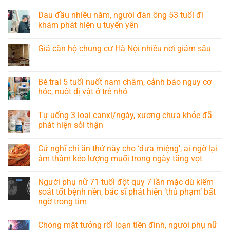
Đau đầu nhiều năm, người đàn ông 53 tuổi đi
khám phát hiện u tuyến yên
Giá căn hộ chung cư Hà Nội nhiều nơi giảm sâu
Bé trai 5 tuổi nuốt nam châm, cảnh báo nguy cơ
hóc, nuốt dị vật ở trẻ nhỏ
Tự uống 3 loại canxi/ngày, xương chưa khỏe đã
phát hiện sỏi thận
Cứ nghĩ chỉ ăn thứ này cho ‘đưa miệng’, ai ngờ lại
âm thầm kéo lượng muối trong ngày tăng vọt
Người phụ nữ 71 tuổi đột quỵ 7 lần mặc dù kiểm
soát tốt bệnh nền, bác sĩ phát hiện ‘thủ phạm’ bất
ngờ trong tim
Chóng mặt tưởng rối loạn tiền đình, người phụ nữ