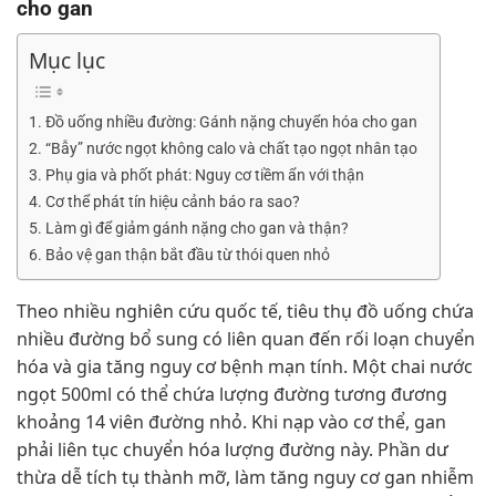
cho gan
Mục lục
Đồ uống nhiều đường: Gánh nặng chuyển hóa cho gan
“Bẫy” nước ngọt không calo và chất tạo ngọt nhân tạo
Phụ gia và phốt phát: Nguy cơ tiềm ẩn với thận
Cơ thể phát tín hiệu cảnh báo ra sao?
Làm gì để giảm gánh nặng cho gan và thận?
Bảo vệ gan thận bắt đầu từ thói quen nhỏ
Theo nhiều nghiên cứu quốc tế, tiêu thụ đồ uống chứa
nhiều đường bổ sung có liên quan đến rối loạn chuyển
hóa và gia tăng nguy cơ bệnh mạn tính. Một chai nước
ngọt 500ml có thể chứa lượng đường tương đương
khoảng 14 viên đường nhỏ. Khi nạp vào cơ thể, gan
phải liên tục chuyển hóa lượng đường này. Phần dư
thừa dễ tích tụ thành mỡ, làm tăng nguy cơ gan nhiễm