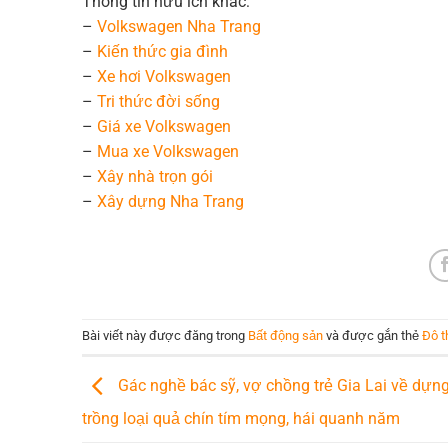
Thông tin hữu ích khác:
–
Volkswagen Nha Trang
–
Kiến thức gia đình
–
Xe hơi Volkswagen
–
Tri thức đời sống
–
Giá xe Volkswagen
–
Mua xe Volkswagen
–
Xây nhà trọn gói
–
Xây dựng Nha Trang
Bài viết này được đăng trong
Bất động sản
và được gắn thẻ
Đô t
Gác nghề bác sỹ, vợ chồng trẻ Gia Lai về dựn
trồng loại quả chín tím mọng, hái quanh năm