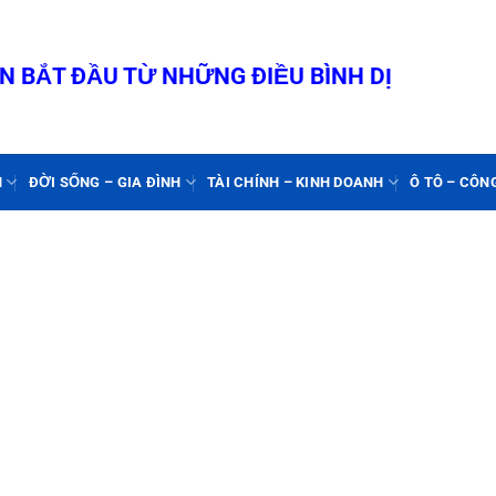
 BẮT ĐẦU TỪ NHỮNG ĐIỀU BÌNH DỊ
N
ĐỜI SỐNG – GIA ĐÌNH
TÀI CHÍNH – KINH DOANH
Ô TÔ – CÔN