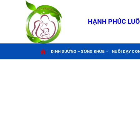
Bỏ
qua
nội
HẠNH PHÚC LUÔN
dung
DINH DƯỠNG – SỐNG KHỎE
NUÔI DẠY CO