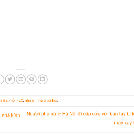
hị đại mỗ
,
FLC
,
nhà ở
,
nhà ở xã hội
.
Người phụ nữ ở Hà Nội đi cấp cứu với bàn tay bị k
g nhà kính
máy xay 