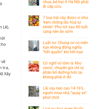
chua, bé trai ở Hà Nội phải
họ
đi cấp cứu
7 loại trái cây được ví như
‘kem chống lão hóa tự
 Lê).
nhiên’: Phụ nữ sau 40 tuổi
càng nên ăn sớm
hời
Luật sư: Chung cư có niên
 cho
hạn không đồng nghĩa
“hết quyền” khi hết hạn
 về
Cứ nghĩ vỏ tôm là ‘kho
 tra,
canxi’, chuyên gia chỉ ra
phần bổ dưỡng hơn lại
Bộ Xây
không phải ở đó
Lãi vay neo cao 14-16%,
người mua nhà “quay xe”
phút chót
Loại nụ hoa quen thuộc