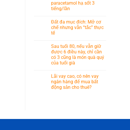
paracetamol hạ sốt 3
tiếng/lần
Đất đa mục đích: Mở cơ
chế nhưng vẫn “tắc” thực
tế
Sau tuổi 80, nếu vẫn giữ
được 6 điều này, chỉ cần
có 3 cũng là món quà quý
của tuổi già
Lãi vay cao, có nên vay
ngân hàng để mua bất
động sản cho thuê?