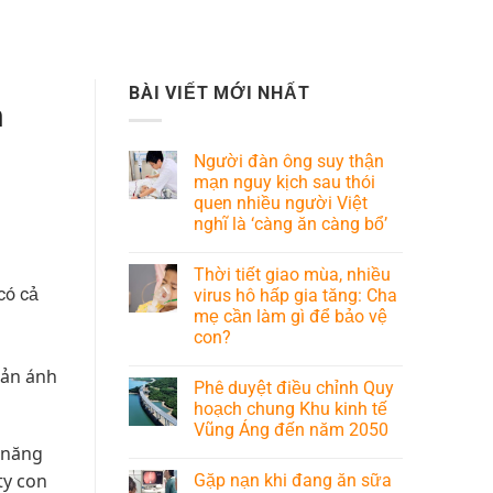
BÀI VIẾT MỚI NHẤT
n
Người đàn ông suy thận
mạn nguy kịch sau thói
quen nhiều người Việt
nghĩ là ‘càng ăn càng bổ’
Thời tiết giao mùa, nhiều
có cả
virus hô hấp gia tăng: Cha
mẹ cần làm gì để bảo vệ
con?
hản ánh
Phê duyệt điều chỉnh Quy
hoạch chung Khu kinh tế
Vũng Áng đến năm 2050
 năng
ty con
Gặp nạn khi đang ăn sữa