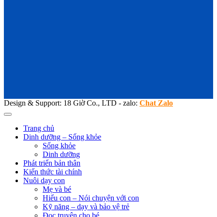
Design & Support: 18 Giờ Co., LTD - zalo:
Chat Zalo
Trang chủ
Dinh dưỡng – Sống khỏe
Sống khỏe
Dinh dưỡng
Phát triển bản thân
Kiến thức tài chính
Nuôi dạy con
Mẹ và bé
Hiểu con – Nói chuyện với con
Kỹ năng – dạy và bảo vệ trẻ
Đọc truyện cho bé