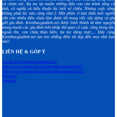
và chăm sóc. Ba mẹ lại muốn những đứa con của mình sống có
tình, có nghĩa và hiếu thuận lúc tuổi xế chiều. Nhưng cuộc sống
không phải lúc nào cũng như ý. Một phần vì bản thân mỗi người
vẫn còn nhiều điều chưa làm được tốt trong việc xây dựng và gìn
giữ gia đình. Kienthucgiadinh.net được hình thành từ tâm nguyện
mong muốn các gia đình trên khắp thế gian có cuộc sống trong ấm,
ngoài êm, con cháu thảo hiền, ba mẹ đúng mực,... Hãy cùng
Kienthucgiadinh.net lan tỏa những điều tốt đẹp đến mọi nhà bạn
nhé!
LIÊN HỆ & GÓP Ý
Email: info@kienthucgiadinh.net
https://www.facebook.com/kienthucgiadinh2022
https://www.instagram.com/kienthucgiadinh2022/
Pinterest:
Youtube: