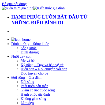
Bỏ qua nội dung
HẠNH PHÚC LUÔN BẮT ĐẦU TỪ
NHỮNG ĐIỀU BÌNH DỊ
Dinh dưỡng – Sống khỏe
Sống khỏe
Dinh dưỡng
Nuôi dạy con
Mẹ và bé
Kỹ năng – Dạy và bảo vệ trẻ
Hiểu con – Nói chuyện với con
Đọc truyện cho bé
Đời sống – Gia đình
Đời sống
Phát triển bản thân
Giảm áp lực cuộc sống
Hạnh phúc gia đình
Không gian sống
Làm đẹp