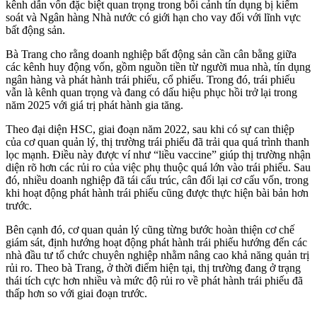
kênh dẫn vốn đặc biệt quan trọng trong bối cảnh tín dụng bị kiểm
soát và Ngân hàng Nhà nước có giới hạn cho vay đối với lĩnh vực
bất động sản.
Bà Trang cho rằng doanh nghiệp bất động sản cần cân bằng giữa
các kênh huy động vốn, gồm nguồn tiền từ người mua nhà, tín dụng
ngân hàng và phát hành trái phiếu, cổ phiếu. Trong đó, trái phiếu
vẫn là kênh quan trọng và đang có dấu hiệu phục hồi trở lại trong
năm 2025 với giá trị phát hành gia tăng.
Theo đại diện HSC, giai đoạn năm 2022, sau khi có sự can thiệp
của cơ quan quản lý, thị trường trái phiếu đã trải qua quá trình thanh
lọc mạnh. Điều này được ví như “liều vaccine” giúp thị trường nhận
diện rõ hơn các rủi ro của việc phụ thuộc quá lớn vào trái phiếu. Sau
đó, nhiều doanh nghiệp đã tái cấu trúc, cân đối lại cơ cấu vốn, trong
khi hoạt động phát hành trái phiếu cũng được thực hiện bài bản hơn
trước.
Bên cạnh đó, cơ quan quản lý cũng từng bước hoàn thiện cơ chế
giám sát, định hướng hoạt động phát hành trái phiếu hướng đến các
nhà đầu tư tổ chức chuyên nghiệp nhằm nâng cao khả năng quản trị
rủi ro. Theo bà Trang, ở thời điểm hiện tại, thị trường đang ở trạng
thái tích cực hơn nhiều và mức độ rủi ro về phát hành trái phiếu đã
thấp hơn so với giai đoạn trước.