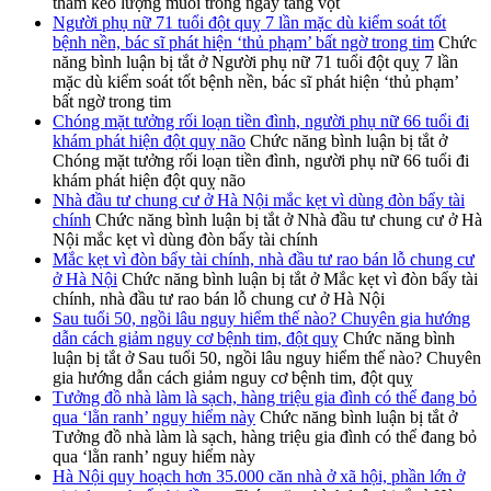
thầm kéo lượng muối trong ngày tăng vọt
Người phụ nữ 71 tuổi đột quỵ 7 lần mặc dù kiểm soát tốt
bệnh nền, bác sĩ phát hiện ‘thủ phạm’ bất ngờ trong tim
Chức
năng bình luận bị tắt
ở Người phụ nữ 71 tuổi đột quỵ 7 lần
mặc dù kiểm soát tốt bệnh nền, bác sĩ phát hiện ‘thủ phạm’
bất ngờ trong tim
Chóng mặt tưởng rối loạn tiền đình, người phụ nữ 66 tuổi đi
khám phát hiện đột quỵ não
Chức năng bình luận bị tắt
ở
Chóng mặt tưởng rối loạn tiền đình, người phụ nữ 66 tuổi đi
khám phát hiện đột quỵ não
Nhà đầu tư chung cư ở Hà Nội mắc kẹt vì dùng đòn bẩy tài
chính
Chức năng bình luận bị tắt
ở Nhà đầu tư chung cư ở Hà
Nội mắc kẹt vì dùng đòn bẩy tài chính
Mắc kẹt vì đòn bẩy tài chính, nhà đầu tư rao bán lỗ chung cư
ở Hà Nội
Chức năng bình luận bị tắt
ở Mắc kẹt vì đòn bẩy tài
chính, nhà đầu tư rao bán lỗ chung cư ở Hà Nội
Sau tuổi 50, ngồi lâu nguy hiểm thế nào? Chuyên gia hướng
dẫn cách giảm nguy cơ bệnh tim, đột quỵ
Chức năng bình
luận bị tắt
ở Sau tuổi 50, ngồi lâu nguy hiểm thế nào? Chuyên
gia hướng dẫn cách giảm nguy cơ bệnh tim, đột quỵ
Tưởng đồ nhà làm là sạch, hàng triệu gia đình có thể đang bỏ
qua ‘lằn ranh’ nguy hiểm này
Chức năng bình luận bị tắt
ở
Tưởng đồ nhà làm là sạch, hàng triệu gia đình có thể đang bỏ
qua ‘lằn ranh’ nguy hiểm này
Hà Nội quy hoạch hơn 35.000 căn nhà ở xã hội, phần lớn ở