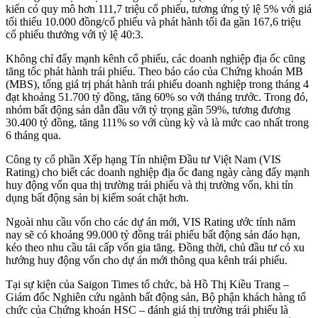
kiến có quy mô hơn 111,7 triệu cổ phiếu, tương ứng tỷ lệ 5% với giá
tối thiểu 10.000 đồng/cổ phiếu và phát hành tối đa gần 167,6 triệu
cổ phiếu thưởng với tỷ lệ 40:3.
Không chỉ đẩy mạnh kênh cổ phiếu, các doanh nghiệp địa ốc cũng
tăng tốc phát hành trái phiếu. Theo báo cáo của Chứng khoán MB
(MBS), tổng giá trị phát hành trái phiếu doanh nghiệp trong tháng 4
đạt khoảng 51.700 tỷ đồng, tăng 60% so với tháng trước. Trong đó,
nhóm bất động sản dẫn đầu với tỷ trọng gần 59%, tương đương
30.400 tỷ đồng, tăng 111% so với cùng kỳ và là mức cao nhất trong
6 tháng qua.
Công ty cổ phần Xếp hạng Tín nhiệm Đầu tư Việt Nam (VIS
Rating) cho biết các doanh nghiệp địa ốc đang ngày càng đẩy mạnh
huy động vốn qua thị trường trái phiếu và thị trường vốn, khi tín
dụng bất động sản bị kiểm soát chặt hơn.
Ngoài nhu cầu vốn cho các dự án mới, VIS Rating ước tính năm
nay sẽ có khoảng 99.000 tỷ đồng trái phiếu bất động sản đáo hạn,
kéo theo nhu cầu tái cấp vốn gia tăng. Đồng thời, chủ đầu tư có xu
hướng huy động vốn cho dự án mới thông qua kênh trái phiếu.
Tại sự kiện của Saigon Times tổ chức, bà Hồ Thị Kiều Trang –
Giám đốc Nghiên cứu ngành bất động sản, Bộ phận khách hàng tổ
chức của Chứng khoán HSC – đánh giá thị trường trái phiếu là