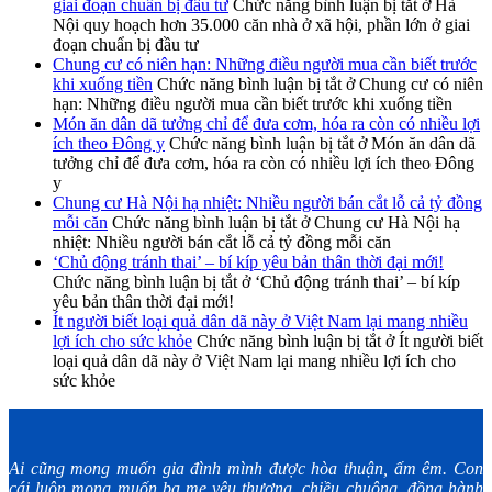
giai đoạn chuẩn bị đầu tư
Chức năng bình luận bị tắt
ở Hà
Nội quy hoạch hơn 35.000 căn nhà ở xã hội, phần lớn ở giai
đoạn chuẩn bị đầu tư
Chung cư có niên hạn: Những điều người mua cần biết trước
khi xuống tiền
Chức năng bình luận bị tắt
ở Chung cư có niên
hạn: Những điều người mua cần biết trước khi xuống tiền
Món ăn dân dã tưởng chỉ để đưa cơm, hóa ra còn có nhiều lợi
ích theo Đông y
Chức năng bình luận bị tắt
ở Món ăn dân dã
tưởng chỉ để đưa cơm, hóa ra còn có nhiều lợi ích theo Đông
y
Chung cư Hà Nội hạ nhiệt: Nhiều người bán cắt lỗ cả tỷ đồng
mỗi căn
Chức năng bình luận bị tắt
ở Chung cư Hà Nội hạ
nhiệt: Nhiều người bán cắt lỗ cả tỷ đồng mỗi căn
‘Chủ động tránh thai’ – bí kíp yêu bản thân thời đại mới!
Chức năng bình luận bị tắt
ở ‘Chủ động tránh thai’ – bí kíp
yêu bản thân thời đại mới!
Ít người biết loại quả dân dã này ở Việt Nam lại mang nhiều
lợi ích cho sức khỏe
Chức năng bình luận bị tắt
ở Ít người biết
loại quả dân dã này ở Việt Nam lại mang nhiều lợi ích cho
sức khỏe
Ai cũng mong muốn gia đình mình được hòa thuận, ấm êm. Con
cái luôn mong muốn ba mẹ yêu thương, chiều chuộng, đồng hành