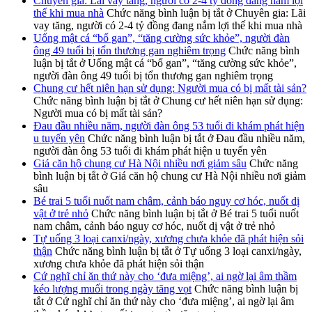
Chuyên gia: Lãi vay tăng, người có 2-4 tỷ đồng đang nắm lợi
thế khi mua nhà
Chức năng bình luận bị tắt
ở Chuyên gia: Lãi
vay tăng, người có 2-4 tỷ đồng đang nắm lợi thế khi mua nhà
Uống mật cá “bổ gan”, “tăng cường sức khỏe”, người đàn
ông 49 tuổi bị tổn thương gan nghiêm trọng
Chức năng bình
luận bị tắt
ở Uống mật cá “bổ gan”, “tăng cường sức khỏe”,
người đàn ông 49 tuổi bị tổn thương gan nghiêm trọng
Chung cư hết niên hạn sử dụng: Người mua có bị mất tài sản?
Chức năng bình luận bị tắt
ở Chung cư hết niên hạn sử dụng:
Người mua có bị mất tài sản?
Đau đầu nhiều năm, người đàn ông 53 tuổi đi khám phát hiện
u tuyến yên
Chức năng bình luận bị tắt
ở Đau đầu nhiều năm,
người đàn ông 53 tuổi đi khám phát hiện u tuyến yên
Giá căn hộ chung cư Hà Nội nhiều nơi giảm sâu
Chức năng
bình luận bị tắt
ở Giá căn hộ chung cư Hà Nội nhiều nơi giảm
sâu
Bé trai 5 tuổi nuốt nam châm, cảnh báo nguy cơ hóc, nuốt dị
vật ở trẻ nhỏ
Chức năng bình luận bị tắt
ở Bé trai 5 tuổi nuốt
nam châm, cảnh báo nguy cơ hóc, nuốt dị vật ở trẻ nhỏ
Tự uống 3 loại canxi/ngày, xương chưa khỏe đã phát hiện sỏi
thận
Chức năng bình luận bị tắt
ở Tự uống 3 loại canxi/ngày,
xương chưa khỏe đã phát hiện sỏi thận
Cứ nghĩ chỉ ăn thứ này cho ‘đưa miệng’, ai ngờ lại âm thầm
kéo lượng muối trong ngày tăng vọt
Chức năng bình luận bị
tắt
ở Cứ nghĩ chỉ ăn thứ này cho ‘đưa miệng’, ai ngờ lại âm