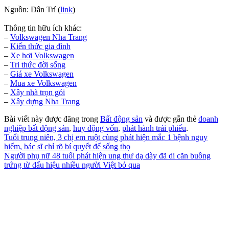
Nguồn: Dân Trí (
link
)
Thông tin hữu ích khác:
–
Volkswagen Nha Trang
–
Kiến thức gia đình
–
Xe hơi Volkswagen
–
Tri thức đời sống
–
Giá xe Volkswagen
–
Mua xe Volkswagen
–
Xây nhà trọn gói
–
Xây dựng Nha Trang
Bài viết này được đăng trong
Bất động sản
và được gắn thẻ
doanh
nghiệp bất động sản
,
huy động vốn
,
phát hành trái phiếu
.
Tuổi trung niên, 3 chị em ruột cùng phát hiện mắc 1 bệnh nguy
hiểm, bác sĩ chỉ rõ bí quyết để sống thọ
Người phụ nữ 48 tuổi phát hiện ung thư dạ dày đã di căn buồng
trứng từ dấu hiệu nhiều người Việt bỏ qua