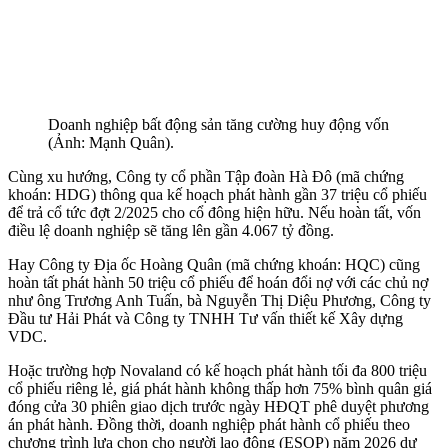
Doanh nghiệp bất động sản tăng cường huy động vốn
(Ảnh: Mạnh Quân).
Cùng xu hướng, Công ty cổ phần Tập đoàn Hà Đô (mã chứng
khoán: HDG) thông qua kế hoạch phát hành gần 37 triệu cổ phiếu
để trả cổ tức đợt 2/2025 cho cổ đông hiện hữu. Nếu hoàn tất, vốn
điều lệ doanh nghiệp sẽ tăng lên gần 4.067 tỷ đồng.
Hay Công ty Địa ốc Hoàng Quân (mã chứng khoán: HQC) cũng
hoàn tất phát hành 50 triệu cổ phiếu để hoán đổi nợ với các chủ nợ
như ông Trương Anh Tuấn, bà Nguyễn Thị Diệu Phương, Công ty
Đầu tư Hải Phát và Công ty TNHH Tư vấn thiết kế Xây dựng
VDC.
Hoặc trường hợp Novaland có kế hoạch phát hành tối đa 800 triệu
cổ phiếu riêng lẻ, giá phát hành không thấp hơn 75% bình quân giá
đóng cửa 30 phiên giao dịch trước ngày HĐQT phê duyệt phương
án phát hành. Đồng thời, doanh nghiệp phát hành cổ phiếu theo
chương trình lựa chọn cho người lao động (ESOP) năm 2026 dự