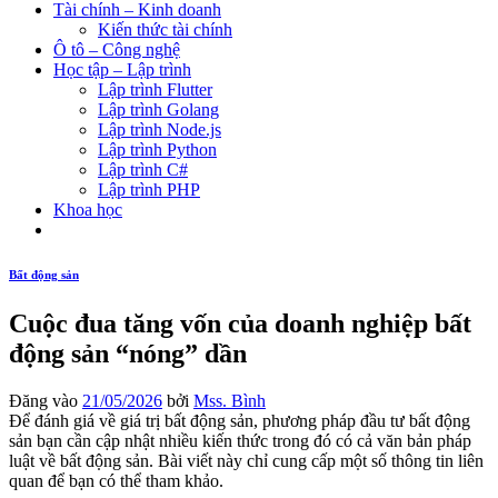
Tài chính – Kinh doanh
Kiến thức tài chính
Ô tô – Công nghệ
Học tập – Lập trình
Lập trình Flutter
Lập trình Golang
Lập trình Node.js
Lập trình Python
Lập trình C#
Lập trình PHP
Khoa học
Bất động sản
Cuộc đua tăng vốn của doanh nghiệp bất
động sản “nóng” dần
Đăng vào
21/05/2026
bởi
Mss. Bình
Để đánh giá về giá trị bất động sản, phương pháp đầu tư bất động
sản bạn cần cập nhật nhiều kiến thức trong đó có cả văn bản pháp
luật về bất động sản. Bài viết này chỉ cung cấp một số thông tin liên
quan để bạn có thể tham khảo.