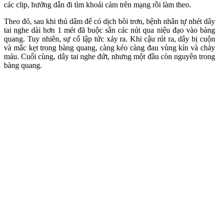
các clip, hướng dẫn đi tìm khoái cảm trên mạng rồi làm theo.
Theo đó, sau khi thủ dâm để có dịch bôi trơn, bệnh nhân tự nhét dây
tai nghe dài hơn 1 mét đã buộc sẵn các nút qua niệu đạo vào bàng
quang.
Tuy nhiên, sự cố lập tức xảy ra. Khi cậu rút ra, dây bị cuộn
và mắc kẹt trong bàng quang, càng kéo càng đau vùng kín và chảy
máu. Cuối cùng, dây tai nghe đứt, nhưng một đầu còn nguyên trong
bàng quang.