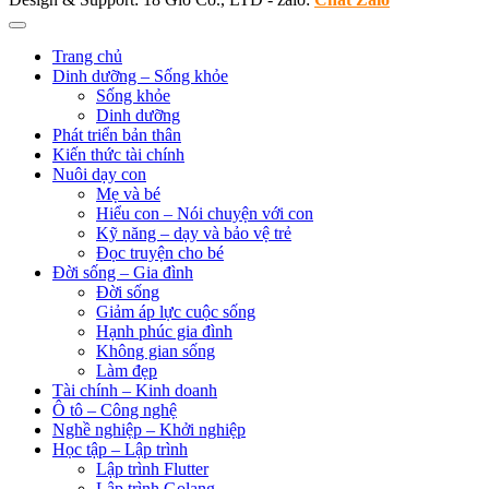
Trang chủ
Dinh dưỡng – Sống khỏe
Sống khỏe
Dinh dưỡng
Phát triển bản thân
Kiến thức tài chính
Nuôi dạy con
Mẹ và bé
Hiểu con – Nói chuyện với con
Kỹ năng – dạy và bảo vệ trẻ
Đọc truyện cho bé
Đời sống – Gia đình
Đời sống
Giảm áp lực cuộc sống
Hạnh phúc gia đình
Không gian sống
Làm đẹp
Tài chính – Kinh doanh
Ô tô – Công nghệ
Nghề nghiệp – Khởi nghiệp
Học tập – Lập trình
Lập trình Flutter
Lập trình Golang