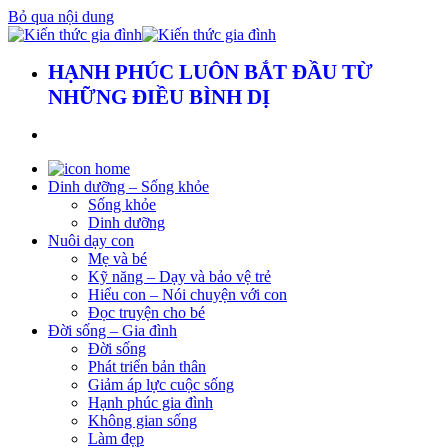
Bỏ qua nội dung
HẠNH PHÚC LUÔN BẮT ĐẦU TỪ
NHỮNG ĐIỀU BÌNH DỊ
Dinh dưỡng – Sống khỏe
Sống khỏe
Dinh dưỡng
Nuôi dạy con
Mẹ và bé
Kỹ năng – Dạy và bảo vệ trẻ
Hiểu con – Nói chuyện với con
Đọc truyện cho bé
Đời sống – Gia đình
Đời sống
Phát triển bản thân
Giảm áp lực cuộc sống
Hạnh phúc gia đình
Không gian sống
Làm đẹp