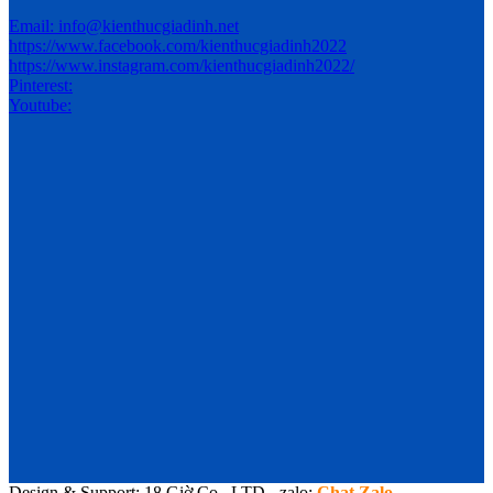
Email: info@kienthucgiadinh.net
https://www.facebook.com/kienthucgiadinh2022
https://www.instagram.com/kienthucgiadinh2022/
Pinterest:
Youtube:
Design & Support: 18 Giờ Co., LTD - zalo:
Chat Zalo