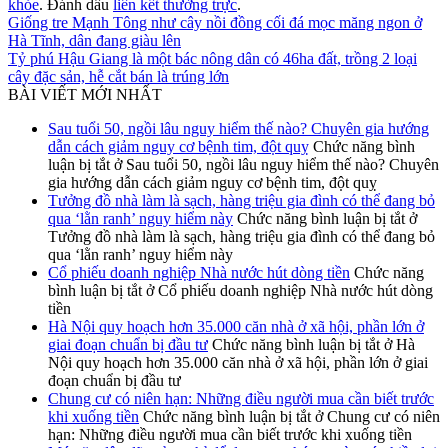
khỏe
. Đánh dấu
liên kết thường trực
.
Giống tre Mạnh Tông như cây nồi đồng cối đá mọc măng ngon ở
Hà Tĩnh, dân đang giàu lên
Tỷ phú Hậu Giang là một bác nông dân có 46ha đất, trồng 2 loại
cây đặc sản, hễ cắt bán là trúng lớn
BÀI VIẾT MỚI NHẤT
Sau tuổi 50, ngồi lâu nguy hiểm thế nào? Chuyên gia hướng
dẫn cách giảm nguy cơ bệnh tim, đột quỵ
Chức năng bình
luận bị tắt
ở Sau tuổi 50, ngồi lâu nguy hiểm thế nào? Chuyên
gia hướng dẫn cách giảm nguy cơ bệnh tim, đột quỵ
Tưởng đồ nhà làm là sạch, hàng triệu gia đình có thể đang bỏ
qua ‘lằn ranh’ nguy hiểm này
Chức năng bình luận bị tắt
ở
Tưởng đồ nhà làm là sạch, hàng triệu gia đình có thể đang bỏ
qua ‘lằn ranh’ nguy hiểm này
Cổ phiếu doanh nghiệp Nhà nước hút dòng tiền
Chức năng
bình luận bị tắt
ở Cổ phiếu doanh nghiệp Nhà nước hút dòng
tiền
Hà Nội quy hoạch hơn 35.000 căn nhà ở xã hội, phần lớn ở
giai đoạn chuẩn bị đầu tư
Chức năng bình luận bị tắt
ở Hà
Nội quy hoạch hơn 35.000 căn nhà ở xã hội, phần lớn ở giai
đoạn chuẩn bị đầu tư
Chung cư có niên hạn: Những điều người mua cần biết trước
khi xuống tiền
Chức năng bình luận bị tắt
ở Chung cư có niên
hạn: Những điều người mua cần biết trước khi xuống tiền