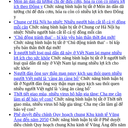
Món ăn dân dã tưởng chỉ để đưa cơm, hóa ra còn có nhiều lợi
ích theo Đông y
Chức năng bình luận bị tắt
ở Món ăn dân dã
tưởng chỉ để đưa cơm, hóa ra còn có nhiều lợi ích theo Đông
y
Chung cư Hà Nội hạ nhiệt: Nhiều người bán cắt lỗ cả tỷ đồng
mỗi căn
Chức năng bình luận bị tắt
ở Chung cư Hà Nội hạ
nhiệt: Nhiều người bán cắt lỗ cả tỷ đồng mỗi căn
‘Chủ động tránh thai’ – bí kíp yêu bản thân thời đại mới!
Chức năng bình luận bị tắt
ở ‘Chủ động tránh thai’ – bí kíp
yêu bản thân thời đại mới!
Ít người biết loại quả dân dã này ở Việt Nam lại mang nhiều
lợi ích cho sức khỏe
Chức năng bình luận bị tắt
ở Ít người biết
loại quả dân dã này ở Việt Nam lại mang nhiều lợi ích cho
sức khỏe
Người đàn ông suy thận mạn nguy kịch sau thói quen nhiều
người Việt nghĩ là ‘càng ăn càng bổ’
Chức năng bình luận bị
tắt
ở Người đàn ông suy thận mạn nguy kịch sau thói quen
nhiều người Việt nghĩ là ‘càng ăn càng bổ’
Thời tiết giao mùa, nhiều virus hô hấp gia tăng: Cha mẹ cần
làm gì để bảo vệ con?
Chức năng bình luận bị tắt
ở Thời tiết
giao mùa, nhiều virus hô hấp gia tăng: Cha mẹ cần làm gì để
bảo vệ con?
Phê duyệt điều chỉnh Quy hoạch chung Khu kinh tế Vũng
Áng đến năm 2050
Chức năng bình luận bị tắt
ở Phê duyệt
điều chỉnh Quy hoạch chung Khu kinh tế Vũng Áng đến năm