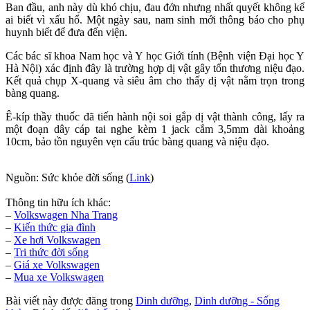
Ban đầu, anh này dù khó chịu, đau đớn nhưng nhất quyết không kể
ai biết vì xấu hổ. Một ngày sau, nam sinh mới thông báo cho phụ
huynh biết để đưa đến viện.
Các bác sĩ khoa Nam học và Y học Giới tính (Bệnh viện Đại học Y
Hà Nội) xác định đây là trường hợp dị vật gây tổn thương niệu đạo.
Kết quả chụp X-quang và siêu âm cho thấy dị vật nằm trọn trong
bàng quang.
Ê-kíp thầy thuốc đã tiến hành nội soi gắp dị vật thành công, lấy ra
một đoạn dây cáp tai nghe kèm 1 jack cắm 3,5mm dài khoảng
10cm, bảo tồn nguyên vẹn cấu trúc bàng quang và niệu đạo.
Nguồn: Sức khỏe đời sống (
Link
)
Thông tin hữu ích khác:
–
Volkswagen Nha Trang
–
Kiến thức
gia đình
–
Xe hơi Volkswagen
–
Tri thức đời sống
–
Giá xe Volkswagen
–
Mua xe Volkswagen
Bài viết này được đăng trong
Dinh dưỡng
,
Dinh dưỡng - Sống