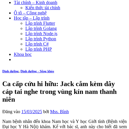
Tài chính – Kinh doanh
Kiến thức tài chính
Ô tô – Công nghệ
Học tập – Lập trình
Lập trình Flutter
Lập trình Golang
Lập trình Node.js
Lập trình Python
Lập trình C#
Lập trình PHP
Khoa học
Dinh dưỡng
,
Dinh dưỡng - Sống khỏe
Ca cấp cứu hi hữu: Jack cắm kèm dây
cáp tai nghe trong vùng kín nam thanh
niên
Đăng vào
15/03/2025
bởi
Mss. Bình
Nam bệnh nhân đến khoa Nam học và Y học Giới tính (Bệnh viện
Đại học Y Hà Nội) khám. Kể với bác sĩ, anh này cho biết đã xem