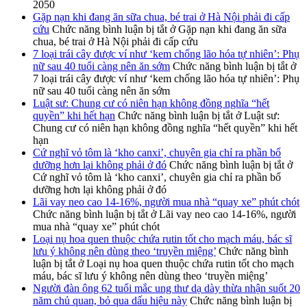
2050
Gặp nạn khi đang ăn sữa chua, bé trai ở Hà Nội phải đi cấp
cứu
Chức năng bình luận bị tắt
ở Gặp nạn khi đang ăn sữa
chua, bé trai ở Hà Nội phải đi cấp cứu
7 loại trái cây được ví như ‘kem chống lão hóa tự nhiên’: Phụ
nữ sau 40 tuổi càng nên ăn sớm
Chức năng bình luận bị tắt
ở
7 loại trái cây được ví như ‘kem chống lão hóa tự nhiên’: Phụ
nữ sau 40 tuổi càng nên ăn sớm
Luật sư: Chung cư có niên hạn không đồng nghĩa “hết
quyền” khi hết hạn
Chức năng bình luận bị tắt
ở Luật sư:
Chung cư có niên hạn không đồng nghĩa “hết quyền” khi hết
hạn
Cứ nghĩ vỏ tôm là ‘kho canxi’, chuyên gia chỉ ra phần bổ
dưỡng hơn lại không phải ở đó
Chức năng bình luận bị tắt
ở
Cứ nghĩ vỏ tôm là ‘kho canxi’, chuyên gia chỉ ra phần bổ
dưỡng hơn lại không phải ở đó
Lãi vay neo cao 14-16%, người mua nhà “quay xe” phút chót
Chức năng bình luận bị tắt
ở Lãi vay neo cao 14-16%, người
mua nhà “quay xe” phút chót
Loại nụ hoa quen thuộc chứa rutin tốt cho mạch máu, bác sĩ
lưu ý không nên dùng theo ‘truyền miệng’
Chức năng bình
luận bị tắt
ở Loại nụ hoa quen thuộc chứa rutin tốt cho mạch
máu, bác sĩ lưu ý không nên dùng theo ‘truyền miệng’
Người đàn ông 62 tuổi mắc ung thư dạ dày thừa nhận suốt 20
năm chủ quan, bỏ qua dấu hiệu này
Chức năng bình luận bị