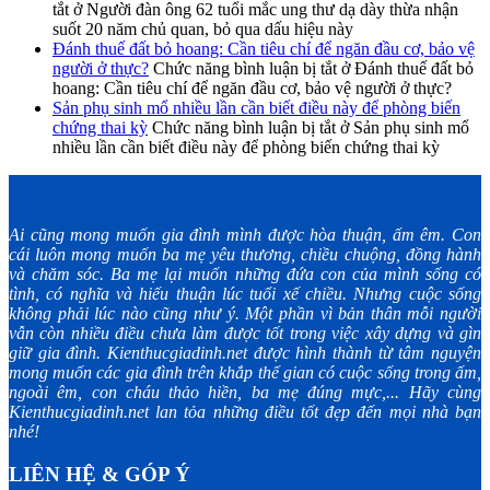
tắt
ở Người đàn ông 62 tuổi mắc ung thư dạ dày thừa nhận
suốt 20 năm chủ quan, bỏ qua dấu hiệu này
Đánh thuế đất bỏ hoang: Cần tiêu chí để ngăn đầu cơ, bảo vệ
người ở thực?
Chức năng bình luận bị tắt
ở Đánh thuế đất bỏ
hoang: Cần tiêu chí để ngăn đầu cơ, bảo vệ người ở thực?
Sản phụ sinh mổ nhiều lần cần biết điều này để phòng biến
chứng thai kỳ
Chức năng bình luận bị tắt
ở Sản phụ sinh mổ
nhiều lần cần biết điều này để phòng biến chứng thai kỳ
Ai cũng mong muốn gia đình mình được hòa thuận, ấm êm. Con
cái luôn mong muốn ba mẹ yêu thương, chiều chuộng, đồng hành
và chăm sóc. Ba mẹ lại muốn những đứa con của mình sống có
tình, có nghĩa và hiếu thuận lúc tuổi xế chiều. Nhưng cuộc sống
không phải lúc nào cũng như ý. Một phần vì bản thân mỗi người
vẫn còn nhiều điều chưa làm được tốt trong việc xây dựng và gìn
giữ gia đình. Kienthucgiadinh.net được hình thành từ tâm nguyện
mong muốn các gia đình trên khắp thế gian có cuộc sống trong ấm,
ngoài êm, con cháu thảo hiền, ba mẹ đúng mực,... Hãy cùng
Kienthucgiadinh.net lan tỏa những điều tốt đẹp đến mọi nhà bạn
nhé!
LIÊN HỆ & GÓP Ý