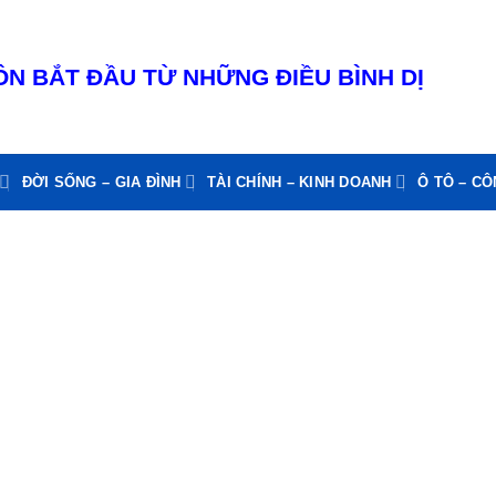
N BẮT ĐẦU TỪ NHỮNG ĐIỀU BÌNH DỊ
ĐỜI SỐNG – GIA ĐÌNH
TÀI CHÍNH – KINH DOANH
Ô TÔ – C