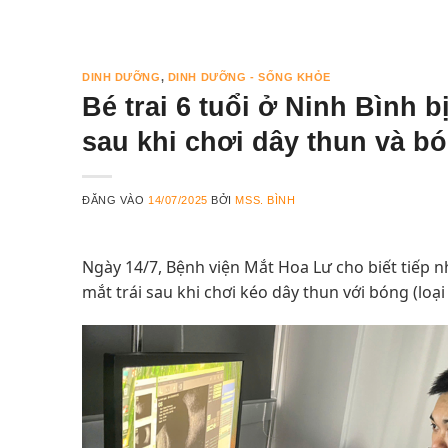
DINH DƯỠNG
,
DINH DƯỠNG - SỐNG KHỎE
Bé trai 6 tuổi ở Ninh Bình 
sau khi chơi dây thun và b
ĐĂNG VÀO
14/07/2025
BỞI
MSS. BÌNH
Ngày 14/7, Bệnh viện Mắt Hoa Lư cho biết tiếp 
mắt trái sau khi chơi kéo dây thun với bóng (loạ