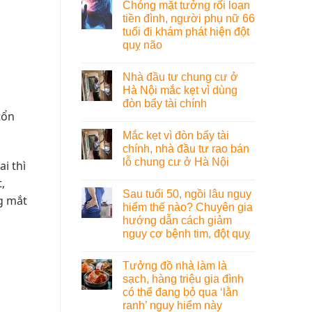
Chóng mặt tưởng rối loạn
tiền đình, người phụ nữ 66
tuổi đi khám phát hiện đột
quỵ não
Nhà đầu tư chung cư ở
Hà Nội mắc kẹt vì dùng
đòn bẩy tài chính
tổn
Mắc kẹt vì đòn bẩy tài
chính, nhà đầu tư rao bán
lỗ chung cư ở Hà Nội
i thì
,
Sau tuổi 50, ngồi lâu nguy
g mắt
hiểm thế nào? Chuyên gia
hướng dẫn cách giảm
nguy cơ bệnh tim, đột quỵ
Tưởng đồ nhà làm là
sạch, hàng triệu gia đình
có thể đang bỏ qua ‘lằn
ranh’ nguy hiểm này