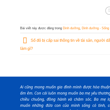
Bài viết này được đăng trong
Dinh dưỡng
,
Dinh dưỡng - Sống
Sổ đỏ bị cấp sai thông tin về tài sản, người d
làm gì?
Ai cũng mong muốn gia đình mình được hòa thuận
ấm êm. Con cái luôn mong muốn ba mẹ yêu thương
chiều chuộng, đồng hành và chăm sóc. Ba mẹ lạ
muốn những đứa con của mình sống có tình, c