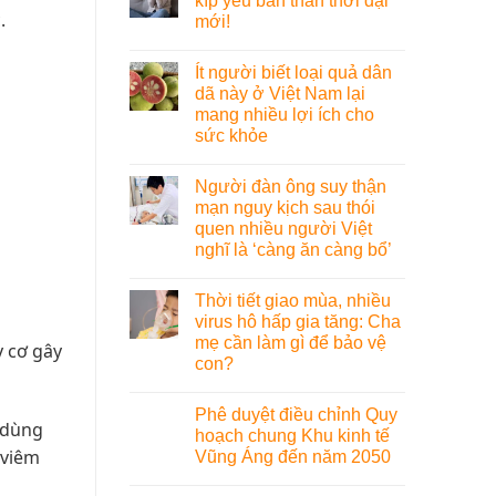
kíp yêu bản thân thời đại
.
mới!
Ít người biết loại quả dân
dã này ở Việt Nam lại
mang nhiều lợi ích cho
sức khỏe
Người đàn ông suy thận
mạn nguy kịch sau thói
quen nhiều người Việt
nghĩ là ‘càng ăn càng bổ’
Thời tiết giao mùa, nhiều
virus hô hấp gia tăng: Cha
mẹ cần làm gì để bảo vệ
y cơ gây
con?
Phê duyệt điều chỉnh Quy
y dùng
hoạch chung Khu kinh tế
 viêm
Vũng Áng đến năm 2050