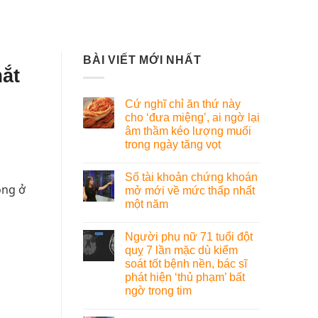
BÀI VIẾT MỚI NHẤT
mắt
Cứ nghĩ chỉ ăn thứ này
cho ‘đưa miệng’, ai ngờ lại
âm thầm kéo lượng muối
trong ngày tăng vọt
Số tài khoản chứng khoán
ọng ở
mở mới về mức thấp nhất
một năm
Người phụ nữ 71 tuổi đột
quỵ 7 lần mặc dù kiểm
soát tốt bệnh nền, bác sĩ
phát hiện ‘thủ phạm’ bất
ngờ trong tim