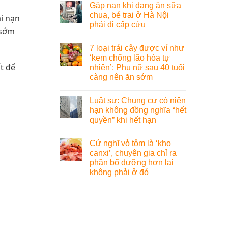
Gặp nạn khi đang ăn sữa
chua, bé trai ở Hà Nội
ai nạn
phải đi cấp cứu
 sớm
7 loại trái cây được ví như
‘kem chống lão hóa tự
t để
nhiên’: Phụ nữ sau 40 tuổi
càng nên ăn sớm
Luật sư: Chung cư có niên
hạn không đồng nghĩa “hết
quyền” khi hết hạn
Cứ nghĩ vỏ tôm là ‘kho
canxi’, chuyên gia chỉ ra
phần bổ dưỡng hơn lại
không phải ở đó