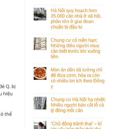
Hà Nội quy hoạch hơn
35.000 căn nhà ở xã hội,
phần lớn ở giai đoạn
chuẩn bị đầu tư
Chung cư có niên hạn:
Những điều người mua
cần biết trước khi xuống
tiền
Món ăn dân dã tưởng chỉ
để đưa cơm, hóa ra còn
có nhiều lợi ích theo Đông
é Q. bị
y
u hiệu
Chung cư Hà Nội hạ nhiệt:
Nhiều người bán cắt lỗ cả
tỷ đồng mỗi căn
có thể
‘Chủ động tránh thai’ – bí