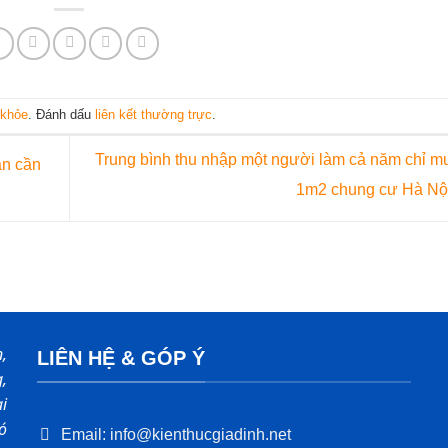
 khỏe
. Đánh dấu
liên kết thường trực
.
Trung bình thu nhập một người làm cả năm chỉ 
ân cần
1m2 chung cư Hà N
,
LIÊN HỆ & GÓP Ý
,
i
ó
Email: info@kienthucgiadinh.net