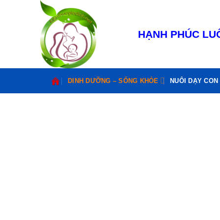
Bỏ
qua
nội
HẠNH PHÚC LUÔ
dung
DINH DƯỠNG – SỐNG KHỎE
NUÔI DẠY CON