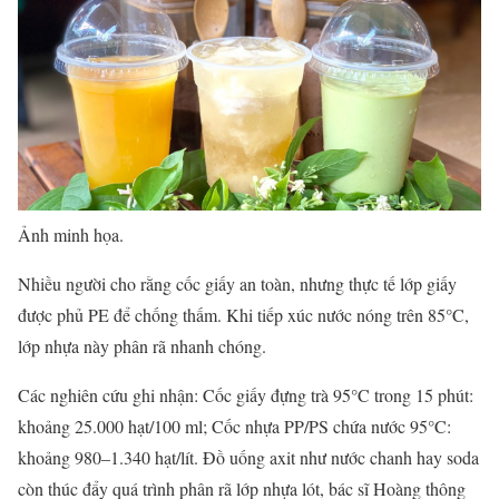
Ảnh minh họa.
Nhiều người cho rằng cốc giấy an toàn, nhưng thực tế lớp giấy
được phủ PE để chống thấm. Khi tiếp xúc nước nóng trên 85°C,
lớp nhựa này phân rã nhanh chóng.
Các nghiên cứu ghi nhận: Cốc giấy đựng trà 95°C trong 15 phút:
khoảng 25.000 hạt/100 ml; Cốc nhựa PP/PS chứa nước 95°C:
khoảng 980–1.340 hạt/lít. Đồ uống axit như nước chanh hay soda
còn thúc đẩy quá trình phân rã lớp nhựa lót, bác sĩ Hoàng thông