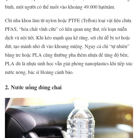
bình, một người có thể nuốt vào khoảng 49.000 hạt/năm.
Chỉ nha khoa làm từ nylon hoặc PTFE (Teflon) loại vật liệu chứa
PFAS, “hóa chất vĩnh cửu” có liên quan ung thư, rối loạn miễn
dịch và nội tiết. Khi kéo mạnh qua kẽ răng, sợi chỉ dễ bị xơ hoặc
đứt, tạo mảnh nhỏ đi vào khoang miệng. Ngay cả chỉ “tự nhiên”
bằng tre hoặc PLA cũng thường pha thêm nhựa để tăng độ bền;
PLA dù là nhựa sinh học vẫn giải phóng nanoplastics khi tiếp xúc
nước nóng, bác sĩ Hoàng cảnh báo.
2. Nước uống đóng chai