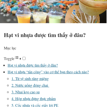
Hạt vi nhựa được tìm thấy ở đâu?
Mục lục
Toggle
Hạt vi nhựa được tìm thấy ở đâu?
Hạt vi nhựa “tấn công” vào cơ thể bạn theo cách nào?
1. Từ vệ sinh răng miệng
2. Nước uống đóng chai
3. Nhai kẹo cao su
4. Hộp nhựa đựng thực phẩm
5. Cốc nhựa và cốc giấy lót PE