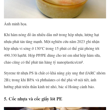
Ảnh minh họa.
Khi hâm nóng đồ ăn nhiều dầu mỡ trong hộp nhựa, lượng hạt
nhựa phát tán tăng mạnh. Một nghiên cứu năm 2023 ghi nhận
hộp nhựa vi sóng ở 130°C trong 15 phút có thể giải phóng tới
490.330 hạt/lít. Hộp PP/PE dùng cho trẻ em như hộp hâm sữa,
cháo cũng có thể phát tán hàng tỷ nanoplastics/cm².
Styrene từ nhựa PS là chất có khả năng gây ung thư (IARC nhóm
2B); trong khi BPA và phthalates có thể phá vỡ nội tiết, ảnh
hưởng phát triển thần kinh trẻ nhỏ, bác sĩ Hoàng cảnh báo.
5. Cốc nhựa và cốc giấy lót PE