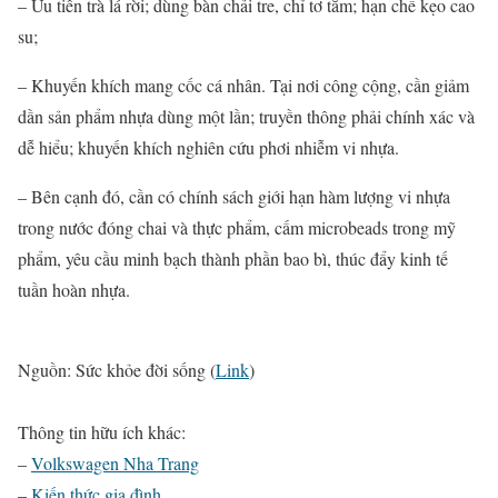
– Ưu tiên trà lá rời; dùng bàn chải tre, chỉ tơ tằm; hạn chế kẹo cao
su;
– Khuyến khích mang cốc cá nhân. Tại nơi công cộng, cần giảm
dần sản phẩm nhựa dùng một lần; truyền thông phải chính xác và
dễ hiểu; khuyến khích nghiên cứu phơi nhiễm vi nhựa.
– Bên cạnh đó, cần có chính sách giới hạn hàm lượng vi nhựa
trong nước đóng chai và thực phẩm, cấm microbeads trong mỹ
phẩm, yêu cầu minh bạch thành phần bao bì, thúc đẩy kinh tế
tuần hoàn nhựa.
Nguồn: Sức khỏe đời sống (
Link
)
Thông tin hữu ích khác:
–
Volkswagen Nha Trang
–
Kiến thức
gia đình