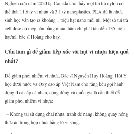
Nghiên cứu năm 2020 tại Canada cho thấy một túi trà nylon có
thể thải 11,6 tỷ vi nhựa và 3,1 tỷ nanoplastics. PLA dù là nhựa
sinh học vẫn tạo ra khoảng 1 triệu hạt nano mỗi túi. Một số túi trà
cellulose có mép hàn bằng nhựa thậm chí phát tán đến 135 triệu
hạt/ml, bác sĩ Hoàng cho hay.
Cần làm gì để giảm tiếp xúc với
hạt vi nhựa
hiệu quả
nhất?
Để giảm phơi nhiễm vi nhựa, Bác sĩ Nguyễn Huy Hoàng, Hội Y
học dưới nước và Oxy cao áp Việt Nam cho rằng kêu gọi hành
động ở cả cấp cá nhân, cộng đồng và quốc gia là cần thiết để
giảm phơi nhiễm vi nhựa:
– Không tái sử dụng chai nhựa, tránh để nắng; không quay nóng
thức ăn trong hộp nhựa bằng lò vi sóng.