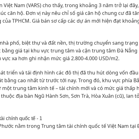
 Việt Nam (VARS) cho thấy, trong khoảng 3 năm trở lại đây,
c căn hộ. Đơn vị này nêu chỉ số giá căn hộ chung cư đã tă
g của TPHCM. Giá bán sơ cấp các dự án mới hiện đạt khoản
hà phố, biệt thự và đất nền, thị trường chuyển sang trạng 
t bằng giá tại khu vực trung tâm và cận trung tâm Đà Nẵng
u vực xa hơn ghi nhận mức giá 2.800-4.000 USD/m2.
t triển và tái định hình các đô thị đã thu hút dòng vốn đầu
t bằng cao nhất từ trước tới nay. Trong đó, khu vực phía B
 một trung tâm kinh tế – tài chính mới và có mức giá thấp 
huộc địa bàn Ngũ Hành Sơn, Sơn Trà, Hòa Xuân (cũ), lan t
Phước nằm trong Trung tâm tài chính quốc tế Việt Nam tại 