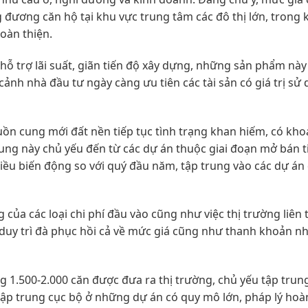
 đương căn hộ tại khu vực trung tâm các đô thị lớn, trong 
oàn thiện.
hỗ trợ lãi suất, giãn tiến độ xây dựng, những sản phẩm nà
cảnh nhà đầu tư ngày càng ưu tiên các tài sản có giá trị sử
uồn cung mới đất nền tiếp tục tình trạng khan hiếm, có kh
g này chủ yếu đến từ các dự án thuộc giai đoạn mở bán t
iều biến động so với quý đầu năm, tập trung vào các dự á
 của các loại chi phí đầu vào cũng như việc thị trường liên 
duy trì đà phục hồi cả về mức giá cũng như thanh khoản n
 1.500-2.000 căn được đưa ra thị trường, chủ yếu tập trun
ập trung cục bộ ở những dự án có quy mô lớn, pháp lý hoà