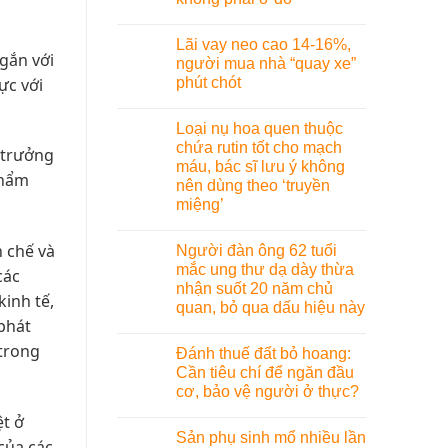
Lãi vay neo cao 14-16%,
gắn với
người mua nhà “quay xe”
phút chót
ực với
Loại nụ hoa quen thuộc
chứa rutin tốt cho mạch
 trưởng
máu, bác sĩ lưu ý không
phẩm
nên dùng theo ‘truyền
miệng’
n chế và
Người đàn ông 62 tuổi
mắc ung thư dạ dày thừa
các
nhận suốt 20 năm chủ
inh tế,
quan, bỏ qua dấu hiệu này
phát
 trong
Đánh thuế đất bỏ hoang:
Cần tiêu chí để ngăn đầu
cơ, bảo vệ người ở thực?
ệt ở
Sản phụ sinh mổ nhiều lần
của các