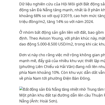
Dữ liệu nghiên cứu của Hội Môi giới Bất động sản
động sản Đà Nẵng tăng mạnh, nhất là ở phân khú
khoảng 68% so với quý I/2019, cao hơn mức tăn
triệu đồng/m2, tăng 14% so với năm 2024.
Ở nhóm bất động sản gắn liền với đất, bao gồm n
định. Theo Avison Young, với phân khúc này, mặ
dao động 5.000-8.500 USD/m2, trong khi các kh
Đơn vị này cho rằng việc mở rộng không gian phá
mạnh mẽ, đẩy giá của nhiều khu vực thiết lập mặ
(phường Liên Chiểu và Hải Vân) đang nổi lên như
phía Nam khoảng 10%. Còn khu vực dẫn dắt vẫn t
về phía Nam tới phường Điện Bàn Đông.
Một phần khu đất tại đường dẫn lên cầu Thuận 
Nẵng (Ảnh: Hoài Sơn).