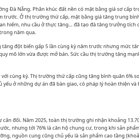
ường Đà Nẵng. Phân khúc đất nền có mặt bằng giá sơ cấp t
trước. Ở thị trường thứ cấp, mặt bằng giá tăng trung bìn
n hiếm, nhu cầu ở thực tăng… đã tạo đà tăng trưởng tích 
 trong năm qua.
g tăng đột biến gấp 5 lần cùng kỳ năm trước nhưng mức tăn
 quy mô lớn vừa được mở bán. Sức cầu thị trường tăng mạn
 với cùng kỳ. Thị trường thứ cấp cũng tăng bình quân 6% so
ủ yếu ở những dự án đã bàn giao, có pháp lý hoàn thiện và 
 cân đối. Năm 2025, toàn thị trường ghi nhận khoảng 13.7
ước, nhưng tới 76% là căn hộ chung cư, trong khi sản phẩ
ưỡng, nguồn cung cũng chủ yếu là sản phẩm cao tầng (kho