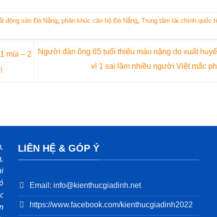
ất động sản Đà Nẵng
,
phân khúc căn hộ Đà Nẵng
,
Trung tâm tài chính quốc t
Người đàn ông 65 tuổi thiếu máu nặng do xuất huyế
1 mùi – 2
vì 1 sai lầm nhiều người Việt mắc p
!
,
LIÊN HỆ & GÓP Ý
,
i
ó
Email: info@kienthucgiadinh.net
c
https://www.facebook.com/kienthucgiadinh2022
ản