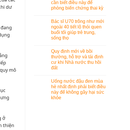
cần biết điều này để
khi dư
phòng biến chứng thai kỳ
Bác sĩ U70 trông như mới
ngoài 40 tiết lộ thói quen
y đang
buổi tối giúp trẻ trung,
 dụng
sống thọ
Quy định mới về bồi
oảng
thường, hỗ trợ và tái định
iếp
cư khi Nhà nước thu hồi
đất
n quy mô
Uống nước đậu đen mùa
hè nhất định phải biết điều
tục
này để không gây hại sức
hưng
khỏe
g ở
n thiện