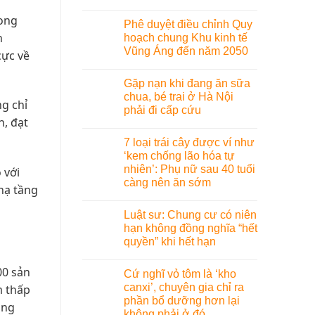
rong
Phê duyệt điều chỉnh Quy
h
hoạch chung Khu kinh tế
Vũng Áng đến năm 2050
cực về
Gặp nạn khi đang ăn sữa
chua, bé trai ở Hà Nội
g chỉ
phải đi cấp cứu
h, đạt
7 loại trái cây được ví như
‘kem chống lão hóa tự
nhiên’: Phụ nữ sau 40 tuổi
 với
càng nên ăn sớm
hạ tầng
Luật sư: Chung cư có niên
hạn không đồng nghĩa “hết
quyền” khi hết hạn
00 sản
Cứ nghĩ vỏ tôm là ‘kho
canxi’, chuyên gia chỉ ra
m thấp
phần bổ dưỡng hơn lại
ảng
không phải ở đó