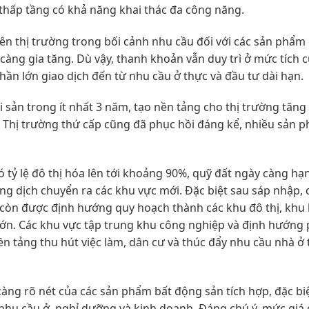
 thấp tầng có khả năng khai thác đa công năng.
ên thị trường trong bối cảnh nhu cầu đối với các sản phẩm 
càng gia tăng. Dù vậy, thanh khoản vẫn duy trì ở mức tích c
hần lớn giao dịch đến từ nhu cầu ở thực và đầu tư dài hạn.
sản trong ít nhất 3 năm, tạo nền tảng cho thị trường tăng
 Thị trường thứ cấp cũng đã phục hồi đáng kể, nhiều sản 
tỷ lệ đô thị hóa lên tới khoảng 90%, quỹ đất ngày càng hạ
ng dịch chuyển ra các khu vực mới. Đặc biệt sau sáp nhập, 
còn được định hướng quy hoạch thành các khu đô thị, khu k
lớn. Các khu vực tập trung khu công nghiệp và định hướng 
n tảng thu hút việc làm, dân cư và thúc đẩy nhu cầu nhà ở
àng rõ nét của các sản phẩm bất động sản tích hợp, đặc bi
nhu cầu ở, nghỉ dưỡng và kinh doanh. Đáng chú ý, mức giá 