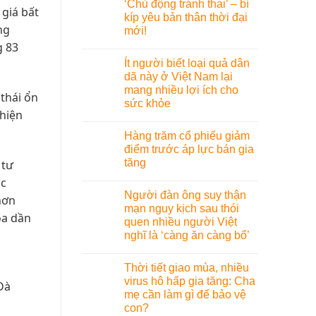
‘Chủ động tránh thai’ – bí
 giá bất
kíp yêu bản thân thời đại
ng
mới!
g 83
Ít người biết loại quả dân
dã này ở Việt Nam lại
mang nhiều lợi ích cho
thái ổn
sức khỏe
 hiện
Hàng trăm cổ phiếu giảm
điểm trước áp lực bán gia
tăng
 tư
ắc
Người đàn ông suy thận
hơn
mạn nguy kịch sau thói
ỏa dần
quen nhiều người Việt
nghĩ là ‘càng ăn càng bổ’
Thời tiết giao mùa, nhiều
virus hô hấp gia tăng: Cha
Đà
mẹ cần làm gì để bảo vệ
con?