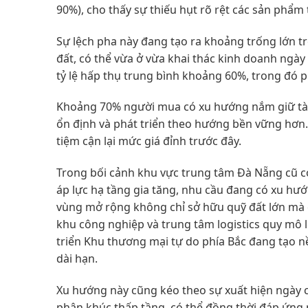
90%), cho thấy sự thiếu hụt rõ rệt các sản phẩm
Sự lệch pha này đang tạo ra khoảng trống lớn tr
đất, có thể vừa ở vừa khai thác kinh doanh ngày 
tỷ lệ hấp thụ trung bình khoảng 60%, trong đó p
Khoảng 70% người mua có xu hướng nắm giữ tài 
ổn định và phát triển theo hướng bền vững hơn.
tiệm cận lại mức giá đỉnh trước đây.
Trong bối cảnh khu vực trung tâm Đà Nẵng cũ có 
áp lực hạ tầng gia tăng, nhu cầu đang có xu hướ
vùng mở rộng không chỉ sở hữu quỹ đất lớn mà 
khu công nghiệp và trung tâm logistics quy mô 
triển Khu thương mại tự do phía Bắc đang tạo nề
dài hạn.
Xu hướng này cũng kéo theo sự xuất hiện ngày c
phân khúc thấp tầng, có thể đồng thời đáp ứng 