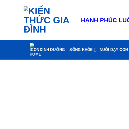
Bỏ
qua
nội
HẠNH PHÚC LUÔ
dung
DINH DƯỠNG – SỐNG KHỎE
NUÔI DẠY CON