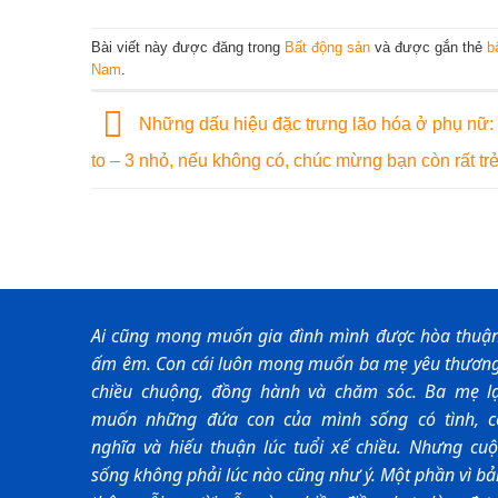
Bài viết này được đăng trong
Bất động sản
và được gắn thẻ
b
Nam
.
Những dấu hiệu đặc trưng lão hóa ở phụ nữ: 
to – 3 nhỏ, nếu không có, chúc mừng bạn còn rất trẻ
Ai cũng mong muốn gia đình mình được hòa thuận
ấm êm. Con cái luôn mong muốn ba mẹ yêu thương
chiều chuộng, đồng hành và chăm sóc. Ba mẹ lạ
muốn những đứa con của mình sống có tình, c
nghĩa và hiếu thuận lúc tuổi xế chiều. Nhưng cuộ
sống không phải lúc nào cũng như ý. Một phần vì b