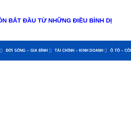
N BẮT ĐẦU TỪ NHỮNG ĐIỀU BÌNH DỊ
ĐỜI SỐNG – GIA ĐÌNH
TÀI CHÍNH – KINH DOANH
Ô TÔ – C