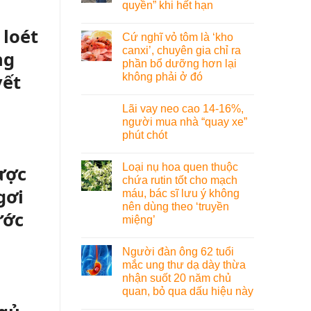
quyền” khi hết hạn
 loét
Cứ nghĩ vỏ tôm là ‘kho
canxi’, chuyên gia chỉ ra
ng
phần bổ dưỡng hơn lại
yết
không phải ở đó
Lãi vay neo cao 14-16%,
người mua nhà “quay xe”
phút chót
Loại nụ hoa quen thuộc
ược
chứa rutin tốt cho mạch
gơi
máu, bác sĩ lưu ý không
nên dùng theo ‘truyền
ước
miệng’
Người đàn ông 62 tuổi
mắc ung thư dạ dày thừa
nhận suốt 20 năm chủ
quan, bỏ qua dấu hiệu này