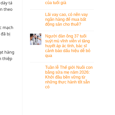
 dày tá
của tuổi già
ện theo
Lãi vay cao, có nên vay
ngân hàng để mua bất
động sản cho thuê?
ạc mạch
 đã bị
Người đàn ông 37 tuổi
suýt mù vĩnh viễn vì tăng
huyết áp ác tính, bác sĩ
cảnh báo dấu hiệu dễ bỏ
oạt hàng
qua
n thiệp
Tuần lễ Thế giới Nuôi con
bằng sữa mẹ năm 2026:
Khởi đầu bền vững từ
những thực hành tốt sẵn
có