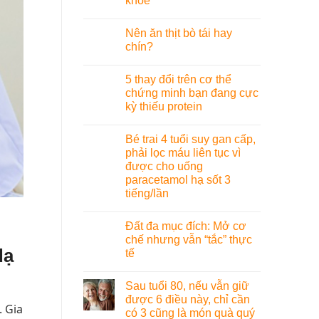
khỏe
Nên ăn thịt bò tái hay
chín?
5 thay đổi trên cơ thể
chứng minh bạn đang cực
kỳ thiếu protein
Bé trai 4 tuổi suy gan cấp,
phải lọc máu liên tục vì
được cho uống
paracetamol hạ sốt 3
tiếng/lần
Đất đa mục đích: Mở cơ
chế nhưng vẫn “tắc” thực
dạ
tế
Sau tuổi 80, nếu vẫn giữ
được 6 điều này, chỉ cần
. Gia
có 3 cũng là món quà quý