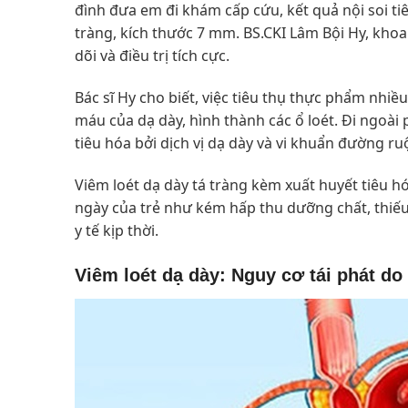
đình đưa em đi khám cấp cứu, kết quả nội soi tiê
tràng, kích thước 7 mm. BS.CKI Lâm Bội Hy, kho
dõi và điều trị tích cực.
Bác sĩ Hy cho biết, việc tiêu thụ thực phẩm nh
máu của dạ dày, hình thành các ổ loét. Đi ngoài 
tiêu hóa bởi dịch vị dạ dày và vi khuẩn đường ru
Viêm loét dạ dày tá tràng kèm xuất huyết tiêu 
ngày của trẻ như kém hấp thu dưỡng chất, thiếu
y tế kịp thời.
Viêm loét dạ dày: Nguy cơ tái phát d