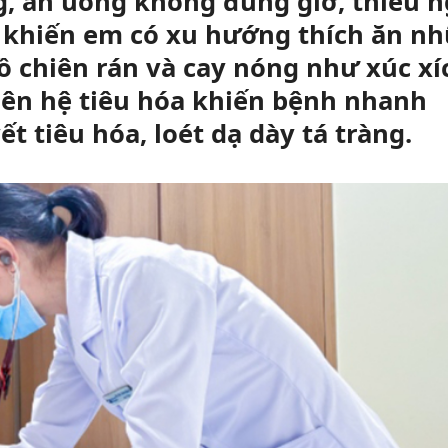
, ăn uống không đúng giờ, thiếu n
i khiến em có xu hướng thích ăn n
 chiên rán và cay nóng như xúc xí
lên hệ tiêu hóa khiến bệnh nhanh
t tiêu hóa, loét dạ dày tá tràng.