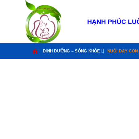
Bỏ
qua
nội
HẠNH PHÚC LUÔ
dung
DINH DƯỠNG – SỐNG KHỎE
NUÔI DẠY CON