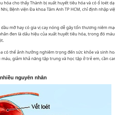
u hóa cho thấy Thành bị xuất huyết tiêu hóa và có ổ loét dạ
a Nhi, Bệnh viện Đa khoa Tâm Anh TP HCM, chỉ định nhập vi
iều dầu mỡ hay có gia vị cay nóng dễ gây tổn thương niêm m
phân đen là dấu hiệu của xuất huyết tiêu hóa, trong đó máu
ột.
hóa có thể ảnh hưởng nghiêm trọng đến sức khỏe và sinh h
 máu, giảm khả năng tập trung và học tập ở trẻ em, cần ca
o nhiều nguyên nhân