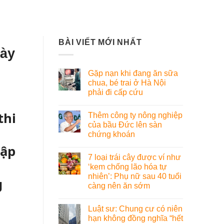
BÀI VIẾT MỚI NHẤT
dày
Gặp nạn khi đang ăn sữa
chua, bé trai ở Hà Nội
phải đi cấp cứu
thi
Thêm công ty nông nghiệp
của bầu Đức lên sàn
chứng khoán
hập
7 loại trái cây được ví như
‘kem chống lão hóa tự
nhiên’: Phụ nữ sau 40 tuổi
g
càng nên ăn sớm
Luật sư: Chung cư có niên
hạn không đồng nghĩa “hết