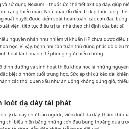
và sử dụng Nexium – thuốc ức chế tiết axit dạ dày, giúp n
tình trạng thiếu máu. Nhờ phác đồ điều trị kịp thời cùng chế
rạng xuất huyết được kiểm soát hoàn toàn, các cơn đau bụn
uất viện, tiếp tục điều trị tại nhà theo chỉ định của bác sĩ.
 nhiều nguyên nhân như nhiễm vi khuẩn HP chưa được điều trị
hoa học. Vì vậy, bệnh nhi cần tuân thủ đúng phác đồ điều trị
sinh hoạt lành mạnh để phòng ngừa biến chứng.
 độ dinh dưỡng và sinh hoạt thiếu khoa học là những nguyê
ặc biệt ở nhóm tuổi trung học. Sức ép thi cử kéo dài khiến
 thành các thói quen xấu như ăn uống không đúng giờ, thiếu 
loét dạ dày tái phát
ệnh lý dạ dày như trào ngược, viêm loét dạ dày, thậm chí xu
ờng chỉ biểu hiện bằng những cơn đau bụng thoáng qua trư