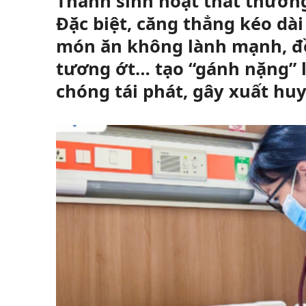
Thành sinh hoạt thất thường
Đặc biệt, căng thẳng kéo dà
món ăn không lành mạnh, đồ
tương ớt… tạo “gánh nặng” 
chóng tái phát, gây xuất huyế