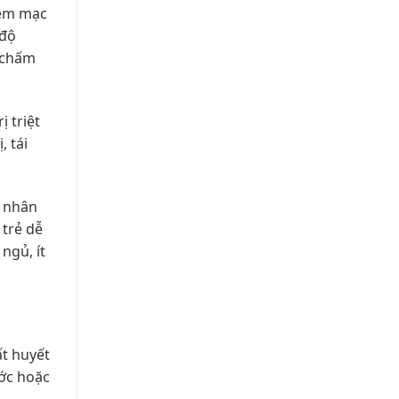
iêm mạc
 độ
g chấm
 triệt
, tái
n nhân
 trẻ dễ
ngủ, ít
ất huyết
ớc hoặc