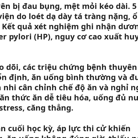
n bị đau bụng, mệt mỏi kéo dài. 5
ện do loét dạ dày tá tràng nặng, ổ
 Kết quả xét nghiệm ghi nhận dươ
er pylori (HP), nguy cơ cao xuất hu
o dõi, các triệu chứng bệnh thuyên
ổn định, ăn uống bình thường và đ
h nhi cân chỉnh chế độ ăn và nghỉ n
 ăn thức ăn dễ tiêu hóa, uống đủ n
stress, căng thẳng.
n cuối học kỳ, áp lực thi cử khiến