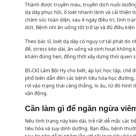
Thành được truyền máu, truyền dịch nuôi dưỡng 
dạ dày phục hồi, ổ loét nhanh lành và cải thiện 
chăm sóc toàn diện, sau 4 ngày điều trị, tình t
dứt. Bệnh nhi ăn uống tốt trở lại và đủ điều kiện x
Theo bác sĩ, loét dạ dày có nguy cơ tái phát do
để, stress kéo dài, ăn uống và sinh hoạt không k
khám đúng hẹn, đồng thời xây dựng thói quen 
BS.CKI Lâm Bội Hy cho biết, áp lực học tập, chế
phổ biến dẫn đến các bệnh tiêu hóa học đường, đ
rơi vào trạng thái căng thẳng, lo âu, từ đó hình
vận động.
Cần làm gì để ngăn ngừa viêm 
Nếu tình trạng này kéo dài, trẻ rất dễ mắc các b
tiêu hóa và suy dinh dưỡng. Ban đầu, bệnh thư