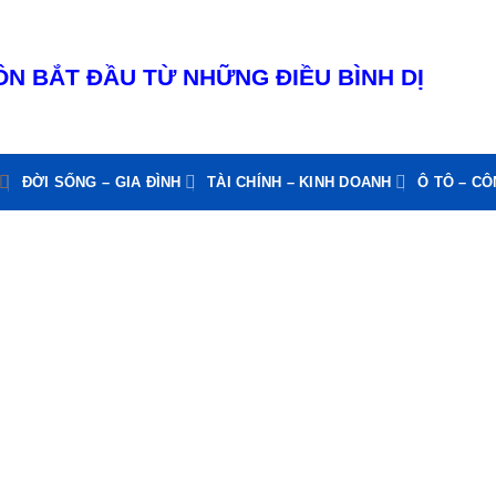
N BẮT ĐẦU TỪ NHỮNG ĐIỀU BÌNH DỊ
ĐỜI SỐNG – GIA ĐÌNH
TÀI CHÍNH – KINH DOANH
Ô TÔ – C