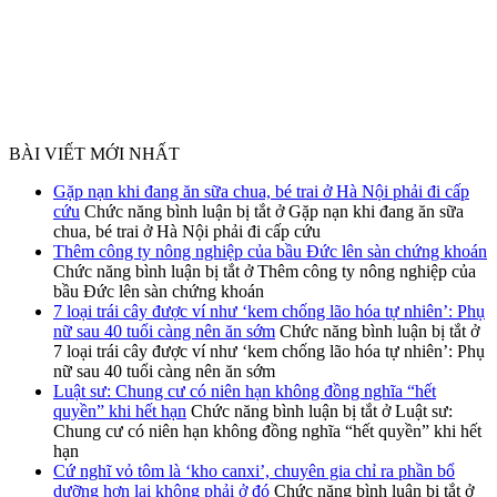
BÀI VIẾT MỚI NHẤT
Gặp nạn khi đang ăn sữa chua, bé trai ở Hà Nội phải đi cấp
cứu
Chức năng bình luận bị tắt
ở Gặp nạn khi đang ăn sữa
chua, bé trai ở Hà Nội phải đi cấp cứu
Thêm công ty nông nghiệp của bầu Đức lên sàn chứng khoán
Chức năng bình luận bị tắt
ở Thêm công ty nông nghiệp của
bầu Đức lên sàn chứng khoán
7 loại trái cây được ví như ‘kem chống lão hóa tự nhiên’: Phụ
nữ sau 40 tuổi càng nên ăn sớm
Chức năng bình luận bị tắt
ở
7 loại trái cây được ví như ‘kem chống lão hóa tự nhiên’: Phụ
nữ sau 40 tuổi càng nên ăn sớm
Luật sư: Chung cư có niên hạn không đồng nghĩa “hết
quyền” khi hết hạn
Chức năng bình luận bị tắt
ở Luật sư:
Chung cư có niên hạn không đồng nghĩa “hết quyền” khi hết
hạn
Cứ nghĩ vỏ tôm là ‘kho canxi’, chuyên gia chỉ ra phần bổ
dưỡng hơn lại không phải ở đó
Chức năng bình luận bị tắt
ở