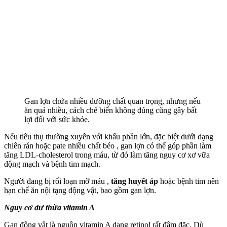
Gan lợn chứa nhiều dưỡng chất quan trọng, nhưng nếu
ăn quá nhiều, cách chế biến không đúng cũng gây bất
lợi đối với sức khỏe.
Nếu tiêu thụ thường xuyên với khẩu phần lớn, đặc biệt dưới dạng
chiên rán hoặc pate nhiều chất béo , gan lợn có thể góp phần làm
tăng LDL-cholesterol trong máu, từ đó làm tăng nguy cơ xơ vữa
động mạch và bệnh tim mạch.
Người đang bị rối loạn mỡ máu ,
tăng huyết áp
hoặc bệnh tim nên
hạn chế ăn nội tạng động vật, bao gồm gan lợn.
Nguy cơ dư thừa vitamin A
Gan động vật là nguồn vitamin A dạng retinol rất đậm đặc. Dù