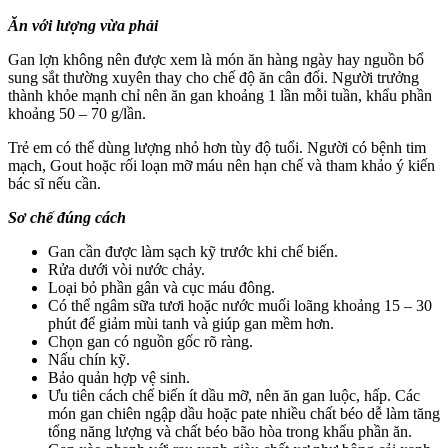
Ăn với lượng vừa phải
Gan lợn không nên được xem là món ăn hàng ngày hay nguồn bổ
sung sắt thường xuyên thay cho chế độ ăn cân đối. Người trưởng
thành khỏe mạnh chỉ nên ăn gan khoảng 1 lần mỗi tuần, khẩu phần
khoảng 50 – 70 g/lần.
Trẻ em có thể dùng lượng nhỏ hơn tùy độ tuổi. Người có bệnh tim
mạch, Gout hoặc rối loạn mỡ máu nên hạn chế và tham khảo ý kiến
bác sĩ nếu cần.
Sơ chế đúng cách
Gan cần được làm sạch kỹ trước khi chế biến.
Rửa dưới vòi nước chảy.
Loại bỏ phần gân và cục máu đông.
Có thể ngâm sữa tươi hoặc nước muối loãng khoảng 15 – 30
phút để giảm mùi tanh và giúp gan mềm hơn.
Chọn gan có nguồn gốc rõ ràng.
Nấu chín kỹ.
Bảo quản hợp vệ sinh.
Ưu tiên cách chế biến ít dầu mỡ, nên ăn gan luộc, hấp. Các
món gan chiên ngập dầu hoặc pate nhiều chất béo dễ làm tăng
tổng năng lượng và chất béo bão hòa trong khẩu phần ăn.