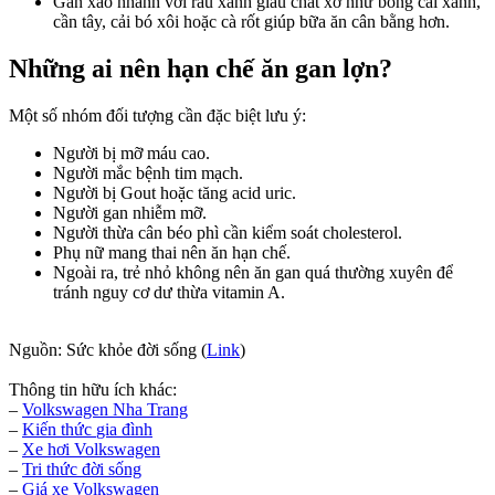
Gan xào nhanh với rau xanh giàu chất xơ như bông cải xanh,
cần tây, cải bó xôi hoặc cà rốt giúp bữa ăn cân bằng hơn.
Những ai nên hạn chế ăn gan lợn?
Một số nhóm đối tượng cần đặc biệt lưu ý:
Người bị mỡ máu cao.
Người mắc bệnh tim mạch.
Người bị Gout hoặc tăng acid uric.
Người gan nhiễm mỡ.
Người thừa cân béo phì cần kiểm soát cholesterol.
Phụ nữ mang thai nên ăn hạn chế.
Ngoài ra, trẻ nhỏ không nên ăn gan quá thường xuyên để
tránh nguy cơ dư thừa vitamin A.
Nguồn: Sức khỏe đời sống (
Link
)
Thông tin hữu ích khác:
–
Volkswagen Nha Trang
–
Kiến thức
gia đình
–
Xe hơi Volkswagen
–
Tri thức đời sống
–
Giá xe Volkswagen