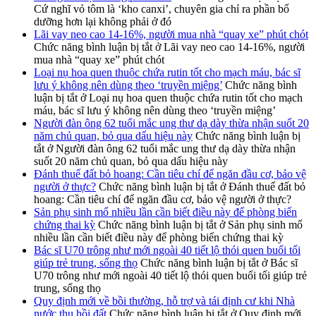
Cứ nghĩ vỏ tôm là ‘kho canxi’, chuyên gia chỉ ra phần bổ
dưỡng hơn lại không phải ở đó
Lãi vay neo cao 14-16%, người mua nhà “quay xe” phút chót
Chức năng bình luận bị tắt
ở Lãi vay neo cao 14-16%, người
mua nhà “quay xe” phút chót
Loại nụ hoa quen thuộc chứa rutin tốt cho mạch máu, bác sĩ
lưu ý không nên dùng theo ‘truyền miệng’
Chức năng bình
luận bị tắt
ở Loại nụ hoa quen thuộc chứa rutin tốt cho mạch
máu, bác sĩ lưu ý không nên dùng theo ‘truyền miệng’
Người đàn ông 62 tuổi mắc ung thư dạ dày thừa nhận suốt 20
năm chủ quan, bỏ qua dấu hiệu này
Chức năng bình luận bị
tắt
ở Người đàn ông 62 tuổi mắc ung thư dạ dày thừa nhận
suốt 20 năm chủ quan, bỏ qua dấu hiệu này
Đánh thuế đất bỏ hoang: Cần tiêu chí để ngăn đầu cơ, bảo vệ
người ở thực?
Chức năng bình luận bị tắt
ở Đánh thuế đất bỏ
hoang: Cần tiêu chí để ngăn đầu cơ, bảo vệ người ở thực?
Sản phụ sinh mổ nhiều lần cần biết điều này để phòng biến
chứng thai kỳ
Chức năng bình luận bị tắt
ở Sản phụ sinh mổ
nhiều lần cần biết điều này để phòng biến chứng thai kỳ
Bác sĩ U70 trông như mới ngoài 40 tiết lộ thói quen buổi tối
giúp trẻ trung, sống thọ
Chức năng bình luận bị tắt
ở Bác sĩ
U70 trông như mới ngoài 40 tiết lộ thói quen buổi tối giúp trẻ
trung, sống thọ
Quy định mới về bồi thường, hỗ trợ và tái định cư khi Nhà
nước thu hồi đất
Chức năng bình luận bị tắt
ở Quy định mới