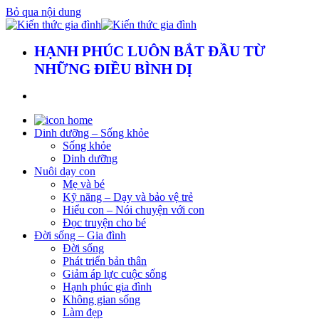
Bỏ qua nội dung
HẠNH PHÚC LUÔN BẮT ĐẦU TỪ
NHỮNG ĐIỀU BÌNH DỊ
Dinh dưỡng – Sống khỏe
Sống khỏe
Dinh dưỡng
Nuôi dạy con
Mẹ và bé
Kỹ năng – Dạy và bảo vệ trẻ
Hiểu con – Nói chuyện với con
Đọc truyện cho bé
Đời sống – Gia đình
Đời sống
Phát triển bản thân
Giảm áp lực cuộc sống
Hạnh phúc gia đình
Không gian sống
Làm đẹp