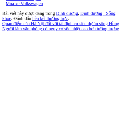
–
Mua xe Volkswagen
Bài viết này được đăng trong
Dinh dưỡng
,
Dinh dưỡng - Sống
khỏe
. Đánh dấu
liên kết thường trực
.
Quan điểm của Hà Nội đối với tái định cư siêu dự án sông Hồng
Người làm văn phòng có nguy cơ sốc nhiệt cao hơn tưởng tượng