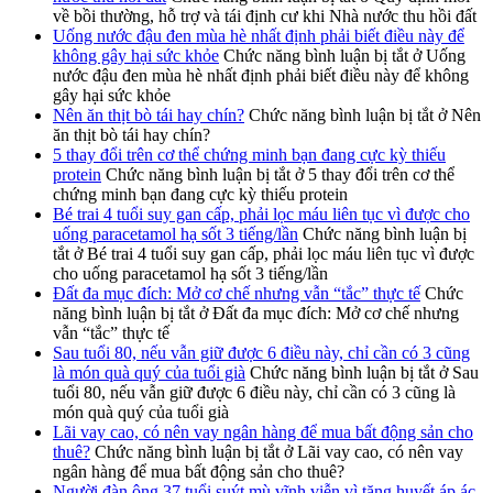
về bồi thường, hỗ trợ và tái định cư khi Nhà nước thu hồi đất
Uống nước đậu đen mùa hè nhất định phải biết điều này để
không gây hại sức khỏe
Chức năng bình luận bị tắt
ở Uống
nước đậu đen mùa hè nhất định phải biết điều này để không
gây hại sức khỏe
Nên ăn thịt bò tái hay chín?
Chức năng bình luận bị tắt
ở Nên
ăn thịt bò tái hay chín?
5 thay đổi trên cơ thể chứng minh bạn đang cực kỳ thiếu
protein
Chức năng bình luận bị tắt
ở 5 thay đổi trên cơ thể
chứng minh bạn đang cực kỳ thiếu protein
Bé trai 4 tuổi suy gan cấp, phải lọc máu liên tục vì được cho
uống paracetamol hạ sốt 3 tiếng/lần
Chức năng bình luận bị
tắt
ở Bé trai 4 tuổi suy gan cấp, phải lọc máu liên tục vì được
cho uống paracetamol hạ sốt 3 tiếng/lần
Đất đa mục đích: Mở cơ chế nhưng vẫn “tắc” thực tế
Chức
năng bình luận bị tắt
ở Đất đa mục đích: Mở cơ chế nhưng
vẫn “tắc” thực tế
Sau tuổi 80, nếu vẫn giữ được 6 điều này, chỉ cần có 3 cũng
là món quà quý của tuổi già
Chức năng bình luận bị tắt
ở Sau
tuổi 80, nếu vẫn giữ được 6 điều này, chỉ cần có 3 cũng là
món quà quý của tuổi già
Lãi vay cao, có nên vay ngân hàng để mua bất động sản cho
thuê?
Chức năng bình luận bị tắt
ở Lãi vay cao, có nên vay
ngân hàng để mua bất động sản cho thuê?
Người đàn ông 37 tuổi suýt mù vĩnh viễn vì tăng huyết áp ác