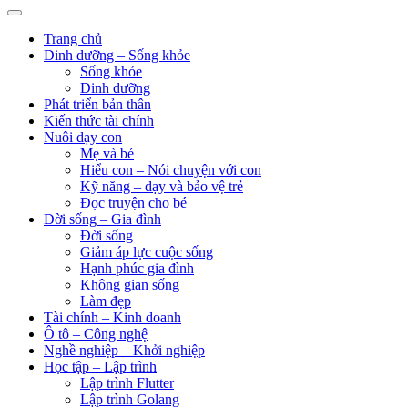
Trang chủ
Dinh dưỡng – Sống khỏe
Sống khỏe
Dinh dưỡng
Phát triển bản thân
Kiến thức tài chính
Nuôi dạy con
Mẹ và bé
Hiểu con – Nói chuyện với con
Kỹ năng – dạy và bảo vệ trẻ
Đọc truyện cho bé
Đời sống – Gia đình
Đời sống
Giảm áp lực cuộc sống
Hạnh phúc gia đình
Không gian sống
Làm đẹp
Tài chính – Kinh doanh
Ô tô – Công nghệ
Nghề nghiệp – Khởi nghiệp
Học tập – Lập trình
Lập trình Flutter
Lập trình Golang