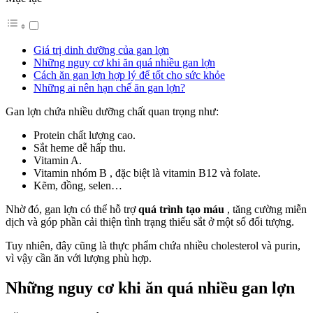
Giá trị dinh dưỡng của gan lợn
Những nguy cơ khi ăn quá nhiều gan lợn
Cách ăn gan lợn hợp lý để tốt cho sức khỏe
Những ai nên hạn chế ăn gan lợn?
Gan lợn chứa nhiều dưỡng chất quan trọng như:
Protein chất lượng cao.
Sắt heme dễ hấp thu.
Vitamin A.
Vitamin nhóm B , đặc biệt là vitamin B12 và folate.
Kẽm, đồng, selen…
Nhờ đó, gan lợn có thể hỗ trợ
quá trình tạo máu
, tăng cường miễn
dịch và góp phần cải thiện tình trạng thiếu sắt ở một số đối tượng.
Tuy nhiên, đây cũng là thực phẩm chứa nhiều cholesterol và purin,
vì vậy cần ăn với lượng phù hợp.
Những nguy cơ khi ăn quá nhiều gan lợn