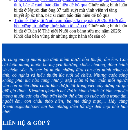
tính, bác sĩ cảnh báo dấu hiệu dễ bỏ qua
Chức năng bình luận
bị tắt
ở Người đàn ông 37 tuổi suýt mù vĩnh viễn vì tăng
huyết áp ác tính, bác sĩ cảnh báo dấu hiệu dễ bỏ qua
Tuần lễ Thế giới Nuôi con bằng sữa mẹ năm 2026: Khởi đầu
bền vững từ những thực hành tốt sẵn có
Chức năng bình luận
bị tắt
ở Tuần lễ Thế giới Nuôi con bằng sữa mẹ năm 2026:
Khởi đầu bền vững từ những thực hành tốt sẵn có
Ai cũng mong muốn gia đình mình được hòa thuận, ấm êm. Con
cái luôn mong muốn ba mẹ yêu thương, chiều chuộng, đồng hành
và chăm sóc. Ba mẹ lại muốn những đứa con của mình sống có
tình, có nghĩa và hiếu thuận lúc tuổi xế chiều. Nhưng cuộc sống
không phải lúc nào cũng như ý. Một phần vì bản thân mỗi người
vẫn còn nhiều điều chưa làm được tốt trong việc xây dựng và gìn
giữ gia đình. Kienthucgiadinh.net được hình thành từ tâm nguyện
mong muốn các gia đình trên khắp thế gian có cuộc sống trong ấm,
ngoài êm, con cháu thảo hiền, ba mẹ đúng mực,... Hãy cùng
Kienthucgiadinh.net lan tỏa những điều tốt đẹp đến mọi nhà bạn
nhé!
LIÊN HỆ & GÓP Ý