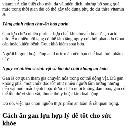
vitamin A cần thiết cho mắt, da và miễn dịch, nhưng bổ sung quá
mức trong thời gian dài có thể gây tác dụng phụ do dư thừa vitamin
A
Tăng gánh nặng chuyển hóa purin
Gan lợn chứa nhiều purin – hợp chất khi chuyển hóa sẽ tạo acid
uric. Ăn nhiều nội tạng có thể làm tăng nguy cơ khởi phát cơn Gout
cấp hoặc khiến bệnh Gout khó kiểm soát hơn.
Người bị gout hoặc tăng acid uric máu nên hạn chế loại thực phẩm
này.
Nguy cơ nhiễm vi sinh vật và tồn dư chất không an toàn
Gan là cơ quan tham gia chuyển hóa trong cơ thể động vật. Dù gan
không phải “nơi chứa độc tố” như nhiều người lầm tưởng nhưng
nếu vật nuôi mắc bệnh hoặc được chăn nuôi không đảm bảo, gan có
thể tồn dư vi sinh vật, thuốc thú y hoặc kim loại nặng.
Do đó, việc lựa chọn nguồn thực phẩm an toàn là rất quan trọng.
Cách ăn gan lợn hợp lý để tốt cho sức
khỏe