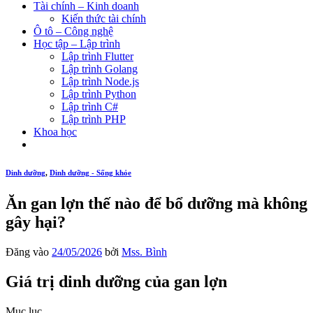
Tài chính – Kinh doanh
Kiến thức tài chính
Ô tô – Công nghệ
Học tập – Lập trình
Lập trình Flutter
Lập trình Golang
Lập trình Node.js
Lập trình Python
Lập trình C#
Lập trình PHP
Khoa học
Dinh dưỡng
,
Dinh dưỡng - Sống khỏe
Ăn gan lợn thế nào để bổ dưỡng mà không
gây hại?
Đăng vào
24/05/2026
bởi
Mss. Bình
Giá trị dinh dưỡng của gan lợn
Mục lục