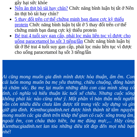
gây hại sức khỏe
Nên ăn thịt bò tái hay chín?
Chức năng bình luận bị tắt
ở Nên
ăn thịt bò tái hay chín?
5 thay đổi trên cơ thể chứng minh bạn đang cực kỳ thiếu
protein
Chức năng bình luận bị tắt
ở 5 thay đổi trên cơ thể
chứng minh bạn đang cực kỳ thiếu protein
Bé trai 4 tuổi suy gan cấp, phải lọc máu liên tục vì được cho
uống paracetamol hạ sốt 3 tiếng/lần
Chức năng bình luận bị
tắt
ở Bé trai 4 tuổi suy gan cấp, phải lọc máu liên tục vì được
cho uống paracetamol hạ sốt 3 tiếng/lần
Ai cũng mong muốn gia đình mình được hòa thuận, ấm êm. Con
cái luôn mong muốn ba mẹ yêu thương, chiều chuộng, đồng hành
và chăm sóc. Ba mẹ lại muốn những đứa con của mình sống có
tình, có nghĩa và hiếu thuận lúc tuổi xế chiều. Nhưng cuộc sống
không phải lúc nào cũng như ý. Một phần vì bản thân mỗi người
vẫn còn nhiều điều chưa làm được tốt trong việc xây dựng và gìn
giữ gia đình. Kienthucgiadinh.net được hình thành từ tâm nguyện
mong muốn các gia đình trên khắp thế gian có cuộc sống trong ấm,
ngoài êm, con cháu thảo hiền, ba mẹ đúng mực,... Hãy cùng
Kienthucgiadinh.net lan tỏa những điều tốt đẹp đến mọi nhà bạn
nhé!