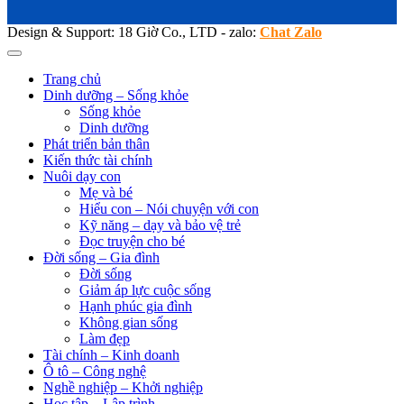
Design & Support: 18 Giờ Co., LTD - zalo:
Chat Zalo
Trang chủ
Dinh dưỡng – Sống khỏe
Sống khỏe
Dinh dưỡng
Phát triển bản thân
Kiến thức tài chính
Nuôi dạy con
Mẹ và bé
Hiểu con – Nói chuyện với con
Kỹ năng – dạy và bảo vệ trẻ
Đọc truyện cho bé
Đời sống – Gia đình
Đời sống
Giảm áp lực cuộc sống
Hạnh phúc gia đình
Không gian sống
Làm đẹp
Tài chính – Kinh doanh
Ô tô – Công nghệ
Nghề nghiệp – Khởi nghiệp
Học tập – Lập trình