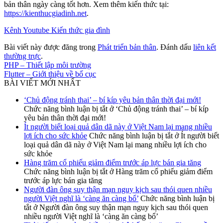
bản thân ngày càng tốt hơn. Xem thêm kiến thức tại:
https://kienthucgiadinh.net
.
Kênh Youtube Kiến thức gia đình
Bài viết này được đăng trong
Phát triển bản thân
. Đánh dấu
liên kết
thường trực
.
PHP – Thiết lập môi trường
Flutter – Giới thiệu về bố cục
BÀI VIẾT MỚI NHẤT
‘Chủ động tránh thai’ – bí kíp yêu bản thân thời đại mới!
Chức năng bình luận bị tắt
ở ‘Chủ động tránh thai’ – bí kíp
yêu bản thân thời đại mới!
Ít người biết loại quả dân dã này ở Việt Nam lại mang nhiều
lợi ích cho sức khỏe
Chức năng bình luận bị tắt
ở Ít người biết
loại quả dân dã này ở Việt Nam lại mang nhiều lợi ích cho
sức khỏe
Hàng trăm cổ phiếu giảm điểm trước áp lực bán gia tăng
Chức năng bình luận bị tắt
ở Hàng trăm cổ phiếu giảm điểm
trước áp lực bán gia tăng
Người đàn ông suy thận mạn nguy kịch sau thói quen nhiều
người Việt nghĩ là ‘càng ăn càng bổ’
Chức năng bình luận bị
tắt
ở Người đàn ông suy thận mạn nguy kịch sau thói quen
nhiều người Việt nghĩ là ‘càng ăn càng bổ’