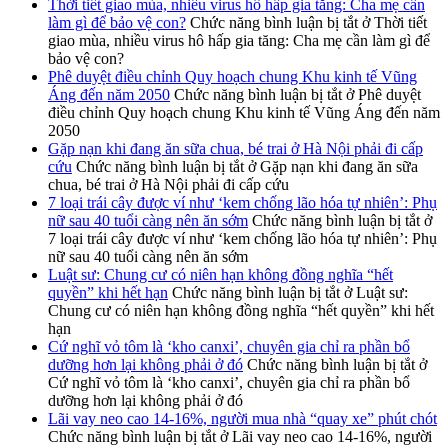
Thời tiết giao mùa, nhiều virus hô hấp gia tăng: Cha mẹ cần
làm gì để bảo vệ con?
Chức năng bình luận bị tắt
ở Thời tiết
giao mùa, nhiều virus hô hấp gia tăng: Cha mẹ cần làm gì để
bảo vệ con?
Phê duyệt điều chỉnh Quy hoạch chung Khu kinh tế Vũng
Áng đến năm 2050
Chức năng bình luận bị tắt
ở Phê duyệt
điều chỉnh Quy hoạch chung Khu kinh tế Vũng Áng đến năm
2050
Gặp nạn khi đang ăn sữa chua, bé trai ở Hà Nội phải đi cấp
cứu
Chức năng bình luận bị tắt
ở Gặp nạn khi đang ăn sữa
chua, bé trai ở Hà Nội phải đi cấp cứu
7 loại trái cây được ví như ‘kem chống lão hóa tự nhiên’: Phụ
nữ sau 40 tuổi càng nên ăn sớm
Chức năng bình luận bị tắt
ở
7 loại trái cây được ví như ‘kem chống lão hóa tự nhiên’: Phụ
nữ sau 40 tuổi càng nên ăn sớm
Luật sư: Chung cư có niên hạn không đồng nghĩa “hết
quyền” khi hết hạn
Chức năng bình luận bị tắt
ở Luật sư:
Chung cư có niên hạn không đồng nghĩa “hết quyền” khi hết
hạn
Cứ nghĩ vỏ tôm là ‘kho canxi’, chuyên gia chỉ ra phần bổ
dưỡng hơn lại không phải ở đó
Chức năng bình luận bị tắt
ở
Cứ nghĩ vỏ tôm là ‘kho canxi’, chuyên gia chỉ ra phần bổ
dưỡng hơn lại không phải ở đó
Lãi vay neo cao 14-16%, người mua nhà “quay xe” phút chót
Chức năng bình luận bị tắt
ở Lãi vay neo cao 14-16%, người