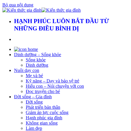
Bỏ qua nội dung
HẠNH PHÚC LUÔN BẮT ĐẦU TỪ
NHỮNG ĐIỀU BÌNH DỊ
Dinh dưỡng – Sống khỏe
Sống khỏe
Dinh dưỡng
Nuôi dạy con
Mẹ và bé
Kỹ năng – Dạy và bảo vệ trẻ
Hiểu con – Nói chuyện với con
Đọc truyện cho bé
Đời sống – Gia đình
Đời sống
Phát triển bản thân
Giảm áp lực cuộc sống
Hạnh phúc gia đình
Không gian sống
Làm đẹp