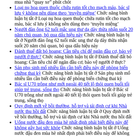
mua nhà “quay xe” phút chót
Loại nụ hoa quen thuộc chứa rutin tốt cho mạch máu, bác sĩ
lưu ý không nên dùng theo ‘truyền miệng’
Chức năng bình
luận bị tắt
ở Loại nụ hoa quen thuộc chứa rutin tốt cho mạch
máu, bác sĩ lưu ý không nên dùng theo ‘truyền miệng’
Người đàn ông 62 tuổi mắc ung thư dạ dày thừa nhận suốt 20
năm chủ quan, bỏ qua dấu hiệu này
Chức năng bình luận bị
tắt
ở Người đàn ông 62 tuổi mắc ung thư dạ dày thừa nhận
suốt 20 năm chủ quan, bỏ qua dấu hiệu này
Đánh thuế đất bỏ hoang: Cần tiêu chí để ngăn đầu cơ, bảo vệ
người ở thực?
Chức năng bình luận bị tắt
ở Đánh thuế đất bỏ
hoang: Cần tiêu chí để ngăn đầu cơ, bảo vệ người ở thực?
Sản phụ sinh mổ nhiều lần cần biết điều này để phòng biến
chứng thai kỳ
Chức năng bình luận bị tắt
ở Sản phụ sinh mổ
nhiều lần cần biết điều này để phòng biến chứng thai kỳ
Bác sĩ U70 trông như mới ngoài 40 tiết lộ thói quen buổi tối
giúp trẻ trung, sống thọ
Chức năng bình luận bị tắt
ở Bác sĩ
U70 trông như mới ngoài 40 tiết lộ thói quen buổi tối giúp trẻ
trung, sống thọ
Quy định mới về bồi thường, hỗ trợ và tái định cư khi Nhà
nước thu hồi đất
Chức năng bình luận bị tắt
ở Quy định mới
về bồi thường, hỗ trợ và tái định cư khi Nhà nước thu hồi đất
Uống nước đậu đen mùa hè nhất định phải biết điều này để
không gây hại sức khỏe
Chức năng bình luận bị tắt
ở Uống
nước đậu đen mùa hè nhất định phải biết điều này để không