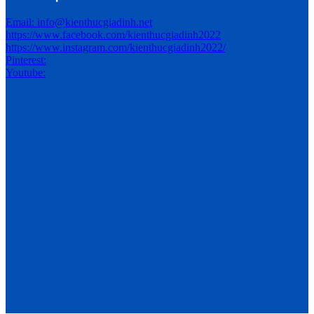
Email: info@kienthucgiadinh.net
https://www.facebook.com/kienthucgiadinh2022
https://www.instagram.com/kienthucgiadinh2022/
Pinterest:
Youtube: