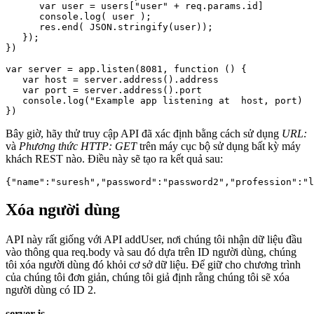
      var user = users["user" + req.params.id] 

      console.log( user );

      res.end( JSON.stringify(user));

   });

})

var server = app.listen(8081, function () {

   var host = server.address().address

   var port = server.address().port

   console.log("Example app listening at  host, port)

Bây giờ, hãy thử truy cập API đã xác định bằng cách sử dụng
URL:
và
Phương thức HTTP: GET
trên máy cục bộ sử dụng bất kỳ máy
khách REST nào. Điều này sẽ tạo ra kết quả sau:
Xóa người dùng
API này rất giống với API addUser, nơi chúng tôi nhận dữ liệu đầu
vào thông qua req.body và sau đó dựa trên ID người dùng, chúng
tôi xóa người dùng đó khỏi cơ sở dữ liệu. Để giữ cho chương trình
của chúng tôi đơn giản, chúng tôi giả định rằng chúng tôi sẽ xóa
người dùng có ID 2.
server.js