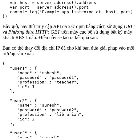
   var host = server.address().address

   var port = server.address().port

   console.log("Example app listening at  host, port)

Bây giờ, hãy thử truy cập API đã xác định bằng cách sử dụng
URL:
và
Phương thức HTTP: GET
trên máy cục bộ sử dụng bất kỳ máy
khách REST nào. Điều này sẽ tạo ra kết quả sau:
Bạn có thể thay đổi địa chỉ IP đã cho khi bạn đưa giải pháp vào môi
trường sản xuất.
{

   "user1" : {

      "name" : "mahesh",

      "password" : "password1",

      "profession" : "teacher",

      "id": 1

   },

   "user2" : {

      "name" : "suresh",

      "password" : "password2",

      "profession" : "librarian",

      "id": 2

   },

   "user3" : {

      "name" : "ramesh",
