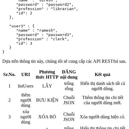
      "name" : "suresh",

      "password" : "password2",

      "profession" : "librarian",

      "id": 2

   },

   "user3" : {

      "name" : "ramesh",

      "password" : "password3",

      "profession" : "clerk",

      "id": 3

   }

Dựa trên thông tin này, chúng tôi sẽ cung cấp các API RESTful sau.
Phương
ĐĂNG
Sr.No.
URI
Kết quả
thức HTTP
nội dung
trống
Hiển thị danh sách tất cả
1
listUsers
LẤY
rỗng
người dùng.
thêm
Chuỗi
Thêm thông tin chi tiết
2
người
BƯU KIỆN
JSON
của người dùng mới.
dùng
xóa
Chuỗi
3
người
XÓA BỎ
Xóa người dùng hiện có.
JSON
dùng
trống
Hiển thị thông tin chi tiết