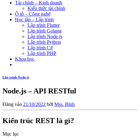
Tài chính – Kinh doanh
Kiến thức tài chính
Ô tô – Công nghệ
Học tập – Lập trình
Lập trình Flutter
Lập trình Golang
Lập trình Node.js
Lập trình Python
Lập trình C#
Lập trình PHP
Khoa học
Lập trình Node.js
Node.js – API RESTful
Đăng vào
21/10/2022
bởi
Mss. Bình
Kiến trúc REST là gì?
Mục lục