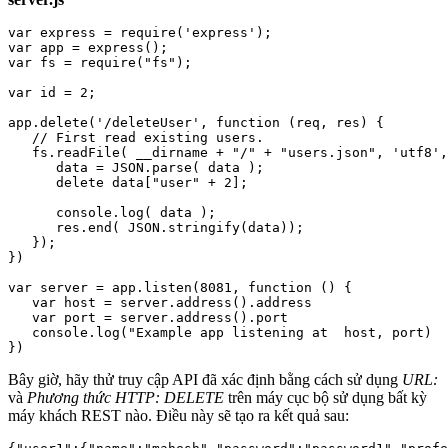
var express = require('express');

var app = express();

var fs = require("fs");

var id = 2;

app.delete('/deleteUser', function (req, res) {

   // First read existing users.

   fs.readFile( __dirname + "/" + "users.json", 'utf8',
      data = JSON.parse( data );

      delete data["user" + 2];

      console.log( data );

      res.end( JSON.stringify(data));

   });

})

var server = app.listen(8081, function () {

   var host = server.address().address

   var port = server.address().port

   console.log("Example app listening at  host, port)

Bây giờ, hãy thử truy cập API đã xác định bằng cách sử dụng
URL:
và
Phương thức HTTP: DELETE
trên máy cục bộ sử dụng bất kỳ
máy khách REST nào. Điều này sẽ tạo ra kết quả sau: