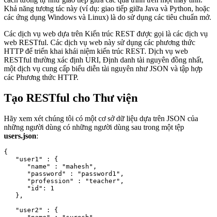
Khả năng tương tác này (ví dụ: giao tiếp giữa Java và Python, hoặc
các ứng dụng Windows và Linux) là do sử dụng các tiêu chuẩn mở.
Các dịch vụ web dựa trên Kiến trúc REST được gọi là các dịch vụ
web RESTful. Các dịch vụ web này sử dụng các phương thức
HTTP để triển khai khái niệm kiến ​​trúc REST. Dịch vụ web
RESTful thường xác định URI, Định danh tài nguyên đồng nhất,
một dịch vụ cung cấp biểu diễn tài nguyên như JSON và tập hợp
các Phương thức HTTP.
Tạo RESTful cho Thư viện
Hãy xem xét chúng tôi có một cơ sở dữ liệu dựa trên JSON của
những người dùng có những người dùng sau trong một tệp
users.json
:
{

   "user1" : {

      "name" : "mahesh",

      "password" : "password1",

      "profession" : "teacher",

      "id": 1

   },

   "user2" : {
