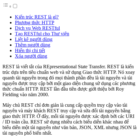
Kiến trúc REST là gì?
Phương thức HTTP
Dịch vụ Web RESTful
Tạo RESTful cho Thư viện
Liệt kê người dùng
Thêm người dùng
Hiển thị chi tiết
Xóa người dùng
REST là viết tắt của REpresentational State Transfer. REST là kiến ​​
trúc dựa trên tiêu chuẩn web và sử dụng Giao thức HTTP. Nó xoay
quanh tài nguyên trong đó mọi thành phần đều là tài nguyên và tài
nguyên được truy cập bởi một giao diện chung sử dụng các phương
thức chuẩn HTTP. REST lần đầu tiên được giới thiệu bởi Roy
Fielding vào năm 2000.
Máy chủ REST chỉ đơn giản là cung cấp quyền truy cập vào tài
nguyên và máy khách REST truy cập và sửa đổi tài nguyên bằng
giao thức HTTP. Ở đây, mỗi tài nguyên được xác định bởi các URI
/ ID toàn cầu. REST sử dụng nhiều cách biểu diễn khác nhau để
biểu diễn một tài nguyên như văn bản, JSON, XML nhưng JSON là
tài nguyên phổ biến nhất.