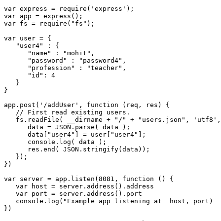
var express = require('express');

var app = express();

var fs = require("fs");

var user = {

   "user4" : {

      "name" : "mohit",

      "password" : "password4",

      "profession" : "teacher",

      "id": 4

   }

}

app.post('/addUser', function (req, res) {

   // First read existing users.

   fs.readFile( __dirname + "/" + "users.json", 'utf8',
      data = JSON.parse( data );

      data["user4"] = user["user4"];

      console.log( data );

      res.end( JSON.stringify(data));

   });

})

var server = app.listen(8081, function () {

   var host = server.address().address

   var port = server.address().port

   console.log("Example app listening at  host, port)
