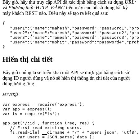
Bây giờ, hãy thử truy cập API đã xác định bằng cách sử dụng
URL:
và
Phương thức HTTP: ĐĂNG
trên máy cục bộ sử dụng bất kỳ
máy khách REST nào. Điều này sẽ tạo ra kết quả sau:
{

   "user1":{"name":"mahesh","password":"password1","pro
   "user2":{"name":"suresh","password":"password2","pro
   "user3":{"name":"ramesh","password":"password3","pro
   "user4":{"name":"mohit","password":"password4","prof
Hiển thị chi tiết
Bây giờ chúng ta sẽ triển khai một API sẽ được gọi bằng cách sử
dụng ID người dùng và nó sẽ hiển thị thông tin chi tiết của người
dùng tương ứng.
server.js
var express = require('express');

var app = express();

var fs = require("fs");

app.get('/:id', function (req, res) {

   // First read existing users.

   fs.readFile( __dirname + "/" + "users.json", 'utf8',
      var users = JSON.parse( data );
