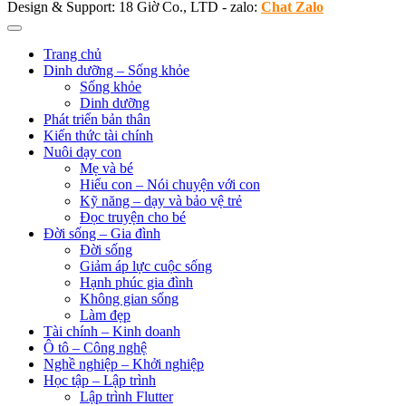
Design & Support: 18 Giờ Co., LTD - zalo:
Chat Zalo
Trang chủ
Dinh dưỡng – Sống khỏe
Sống khỏe
Dinh dưỡng
Phát triển bản thân
Kiến thức tài chính
Nuôi dạy con
Mẹ và bé
Hiểu con – Nói chuyện với con
Kỹ năng – dạy và bảo vệ trẻ
Đọc truyện cho bé
Đời sống – Gia đình
Đời sống
Giảm áp lực cuộc sống
Hạnh phúc gia đình
Không gian sống
Làm đẹp
Tài chính – Kinh doanh
Ô tô – Công nghệ
Nghề nghiệp – Khởi nghiệp
Học tập – Lập trình
Lập trình Flutter