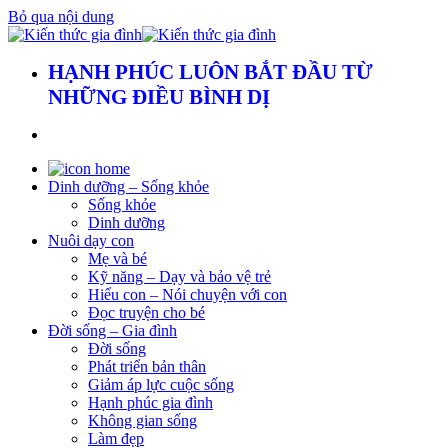
Bỏ qua nội dung
HẠNH PHÚC LUÔN BẮT ĐẦU TỪ
NHỮNG ĐIỀU BÌNH DỊ
Dinh dưỡng – Sống khỏe
Sống khỏe
Dinh dưỡng
Nuôi dạy con
Mẹ và bé
Kỹ năng – Dạy và bảo vệ trẻ
Hiểu con – Nói chuyện với con
Đọc truyện cho bé
Đời sống – Gia đình
Đời sống
Phát triển bản thân
Giảm áp lực cuộc sống
Hạnh phúc gia đình
Không gian sống
Làm đẹp