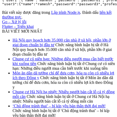
{"user1":{"name":"mahesh","password":"password1","profe
Bài viết này được đăng trong
Lập trình Node.js
. Đánh dấu
liên kết
thường trực
.
Go – Xử lý lỗi
Flutter – Triển khai
BÀI VIẾT MỚI NHẤT
Hà Nội quy hoạch hơn 35.000 căn nhà ở xã hội, phần lớn ở
giai đoạn chuẩn bị đầu tư
Chức năng bình luận bị tắt
ở Hà
Nội quy hoạch hơn 35.000 căn nhà ở xã hội, phần lớn ở giai
đoạn chuẩn bị đầu tư
Chung cư có niên hạn: Những điều người mua cần biết trước
khi xuống tiền
Chức năng bình luận bị tắt
ở Chung cư có niên
hạn: Những điều người mua cần biết trước khi xuống tiền
Món ăn dân dã tưởng chỉ để đưa cơm, hóa ra còn có nhiều lợi
ích theo Đông y
Chức năng bình luận bị tắt
ở Món ăn dân dã
tưởng chỉ để đưa cơm, hóa ra còn có nhiều lợi ích theo Đông
y
Chung cư Hà Nội hạ nhiệt: Nhiều người bán cắt lỗ cả tỷ đồng
mỗi căn
Chức năng bình luận bị tắt
ở Chung cư Hà Nội hạ
nhiệt: Nhiều người bán cắt lỗ cả tỷ đồng mỗi căn
‘Chủ động tránh thai’ – bí kíp yêu bản thân thời đại mới!
Chức năng bình luận bị tắt
ở ‘Chủ động tránh thai’ – bí kíp
yêu bản thân thời đại mới!