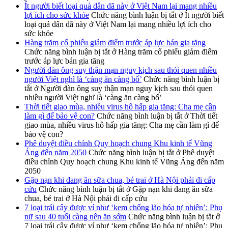
Ít người biết loại quả dân dã này ở Việt Nam lại mang nhiều
lợi ích cho sức khỏe
Chức năng bình luận bị tắt
ở Ít người biết
loại quả dân dã này ở Việt Nam lại mang nhiều lợi ích cho
sức khỏe
Hàng trăm cổ phiếu giảm điểm trước áp lực bán gia tăng
Chức năng bình luận bị tắt
ở Hàng trăm cổ phiếu giảm điểm
trước áp lực bán gia tăng
Người đàn ông suy thận mạn nguy kịch sau thói quen nhiều
người Việt nghĩ là ‘càng ăn càng bổ’
Chức năng bình luận bị
tắt
ở Người đàn ông suy thận mạn nguy kịch sau thói quen
nhiều người Việt nghĩ là ‘càng ăn càng bổ’
Thời tiết giao mùa, nhiều virus hô hấp gia tăng: Cha mẹ cần
làm gì để bảo vệ con?
Chức năng bình luận bị tắt
ở Thời tiết
giao mùa, nhiều virus hô hấp gia tăng: Cha mẹ cần làm gì để
bảo vệ con?
Phê duyệt điều chỉnh Quy hoạch chung Khu kinh tế Vũng
Áng đến năm 2050
Chức năng bình luận bị tắt
ở Phê duyệt
điều chỉnh Quy hoạch chung Khu kinh tế Vũng Áng đến năm
2050
Gặp nạn khi đang ăn sữa chua, bé trai ở Hà Nội phải đi cấp
cứu
Chức năng bình luận bị tắt
ở Gặp nạn khi đang ăn sữa
chua, bé trai ở Hà Nội phải đi cấp cứu
7 loại trái cây được ví như ‘kem chống lão hóa tự nhiên’: Phụ
nữ sau 40 tuổi càng nên ăn sớm
Chức năng bình luận bị tắt
ở
7 loại trái cây được ví như ‘kem chống lão hóa tự nhiên’: Phụ