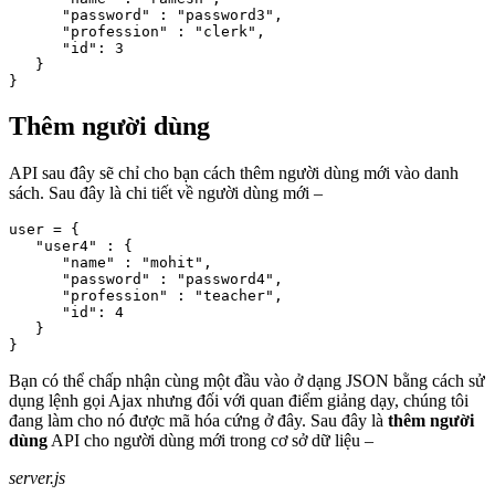
      "password" : "password3",

      "profession" : "clerk",

      "id": 3

   }

Thêm người dùng
API sau đây sẽ chỉ cho bạn cách thêm người dùng mới vào danh
sách. Sau đây là chi tiết về người dùng mới –
user = {

   "user4" : {

      "name" : "mohit",

      "password" : "password4",

      "profession" : "teacher",

      "id": 4

   }

Bạn có thể chấp nhận cùng một đầu vào ở dạng JSON bằng cách sử
dụng lệnh gọi Ajax nhưng đối với quan điểm giảng dạy, chúng tôi
đang làm cho nó được mã hóa cứng ở đây. Sau đây là
thêm người
dùng
API cho người dùng mới trong cơ sở dữ liệu –
server.js