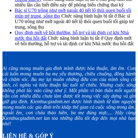
nhiều lần cần biết điều này để phòng biến chứng thai kỳ
Bác sĩ U70 trông như mới ngoài 40 tiết lộ thói quen buổi tối
giúp trẻ trung, sống thọ
Chức năng bình luận bị tắt
ở Bác sĩ
U70 trông như mới ngoài 40 tiết lộ thói quen buổi tối giúp trẻ
trung, sống thọ
Quy định mới về bồi thường, hỗ trợ và tái định cư khi Nhà
nước thu hồi đất
Chức năng bình luận bị tắt
ở Quy định mới
về bồi thường, hỗ trợ và tái định cư khi Nhà nước thu hồi đất
Ai cũng mong muốn gia đình mình được hòa thuận, ấm êm. Con
cái luôn mong muốn ba mẹ yêu thương, chiều chuộng, đồng hành
và chăm sóc. Ba mẹ lại muốn những đứa con của mình sống có
tình, có nghĩa và hiếu thuận lúc tuổi xế chiều. Nhưng cuộc sống
không phải lúc nào cũng như ý. Một phần vì bản thân mỗi người
vẫn còn nhiều điều chưa làm được tốt trong việc xây dựng và gìn
giữ gia đình. Kienthucgiadinh.net được hình thành từ tâm nguyện
mong muốn các gia đình trên khắp thế gian có cuộc sống trong ấm,
ngoài êm, con cháu thảo hiền, ba mẹ đúng mực,... Hãy cùng
Kienthucgiadinh.net lan tỏa những điều tốt đẹp đến mọi nhà bạn
nhé!
LIÊN HỆ & GÓP Ý