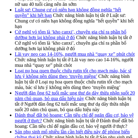
nữ sau 40 tuổi càng nên ăn sớm
Luật sư: Chung cư có niên hạn không đồng nghĩa “hết
quyền” khi hết hạn
Chức năng bình luận bị tắt
ở Luật sư:
Chung cư có niên hạn không đồng nghĩa “hết quyền” khi hết
hạn
Cứ nghĩ vỏ tôm là ‘kho canxi’, chuyên gia chỉ ra phần bổ
dưỡng hơn lại không phải ở đó
Chức năng bình luận bị tắt
ở
Cứ nghĩ vỏ tôm là ‘kho canxi’, chuyên gia chỉ ra phần bổ
dưỡng hơn lại không phải ở đó
Lãi vay neo cao 14-16%, người mua nhà “quay xe” phút chót
Chức năng bình luận bị tắt
ở Lãi vay neo cao 14-16%, người
mua nhà “quay xe” phút chót
Loại nụ hoa quen thuộc chứa rutin tốt cho mạch máu, bác sĩ
lưu ý không nên dùng theo ‘truyền miệng’
Chức năng bình
luận bị tắt
ở Loại nụ hoa quen thuộc chứa rutin tốt cho mạch
máu, bác sĩ lưu ý không nên dùng theo ‘truyền miệng’
Người đàn ông 62 tuổi mắc ung thư dạ dày thừa nhận suốt 20
năm chủ quan, bỏ qua dấu hiệu này
Chức năng bình luận bị
tắt
ở Người đàn ông 62 tuổi mắc ung thư dạ dày thừa nhận
suốt 20 năm chủ quan, bỏ qua dấu hiệu này
Đánh thuế đất bỏ hoang: Cần tiêu chí để ngăn đầu cơ, bảo vệ
người ở thực?
Chức năng bình luận bị tắt
ở Đánh thuế đất bỏ
hoang: Cần tiêu chí để ngăn đầu cơ, bảo vệ người ở thực?
Sản phụ sinh mổ nhiều lần cần biết điều này để phòng biến
chứng thai kỳ
Chức năng bình luận bị tắt
ở Sản phụ sinh mổ