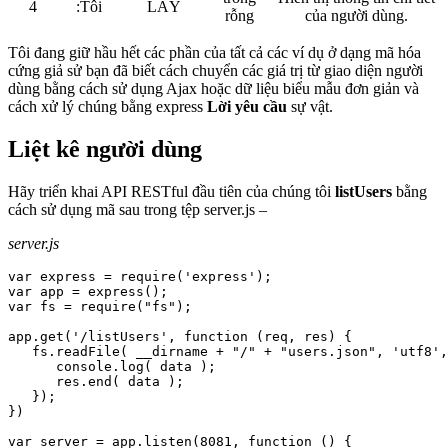
4
:Tôi
LẤY
rỗng
của người dùng.
Tôi đang giữ hầu hết các phần của tất cả các ví dụ ở dạng mã hóa
cứng giả sử bạn đã biết cách chuyển các giá trị từ giao diện người
dùng bằng cách sử dụng Ajax hoặc dữ liệu biểu mẫu đơn giản và
cách xử lý chúng bằng express
Lời yêu cầu
sự vật.
Liệt kê người dùng
Hãy triển khai API RESTful đầu tiên của chúng tôi
listUsers
bằng
cách sử dụng mã sau trong tệp server.js –
server.js
var express = require('express');

var app = express();

var fs = require("fs");

app.get('/listUsers', function (req, res) {

   fs.readFile( __dirname + "/" + "users.json", 'utf8',
      console.log( data );

      res.end( data );

   });

})

var server = app.listen(8081, function () {
