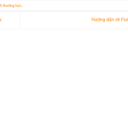
ết thường trực
.
ụ
Hướng dẫn về Flu