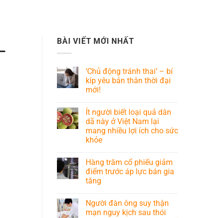
BÀI VIẾT MỚI NHẤT
–
‘Chủ động tránh thai’ – bí
kíp yêu bản thân thời đại
mới!
Ít người biết loại quả dân
dã này ở Việt Nam lại
mang nhiều lợi ích cho sức
khỏe
Hàng trăm cổ phiếu giảm
điểm trước áp lực bán gia
tăng
Người đàn ông suy thận
mạn nguy kịch sau thói