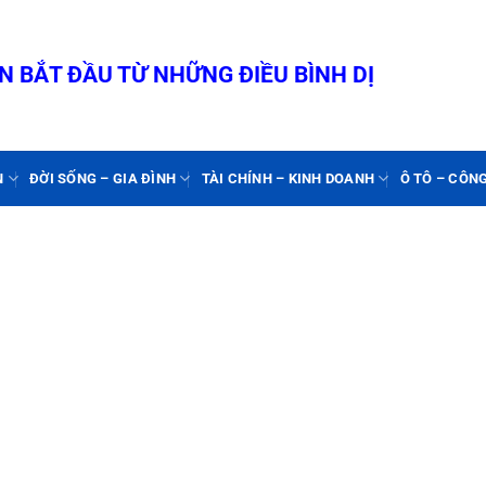
 BẮT ĐẦU TỪ NHỮNG ĐIỀU BÌNH DỊ
N
ĐỜI SỐNG – GIA ĐÌNH
TÀI CHÍNH – KINH DOANH
Ô TÔ – CÔN