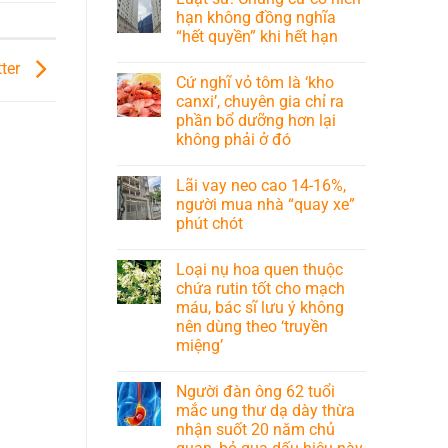
hạn không đồng nghĩa
“hết quyền” khi hết hạn
tter
Cứ nghĩ vỏ tôm là ‘kho
canxi’, chuyên gia chỉ ra
phần bổ dưỡng hơn lại
không phải ở đó
Lãi vay neo cao 14-16%,
người mua nhà “quay xe”
phút chót
Loại nụ hoa quen thuộc
chứa rutin tốt cho mạch
máu, bác sĩ lưu ý không
nên dùng theo ‘truyền
miệng’
Người đàn ông 62 tuổi
mắc ung thư dạ dày thừa
nhận suốt 20 năm chủ