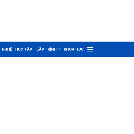
G NGHỆ
HỌC TẬP – LẬP TRÌNH
KHOA HỌC