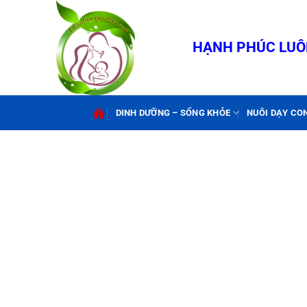
Bỏ
qua
nội
HẠNH PHÚC LUÔN
dung
DINH DƯỠNG – SỐNG KHỎE
NUÔI DẠY CO