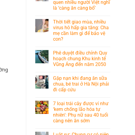
quen nhiều người Việt nghĩ
là ‘càng ăn càng bổ’
Thời tiết giao mùa, nhiều
virus hô hấp gia tăng: Cha
mẹ cần làm gì để bảo vệ
con?
Phê duyệt điều chỉnh Quy
hoạch chung Khu kinh tế
Vũng Áng đến năm 2050
ường
Gặp nạn khi đang ăn sữa
chua, bé trai ở Hà Nội phải
đi cấp cứu
7 loại trái cây được ví như
‘kem chống lão hóa tự
nhiên’: Phụ nữ sau 40 tuổi
càng nên ăn sớm
Luật sư: Chung cư có niên