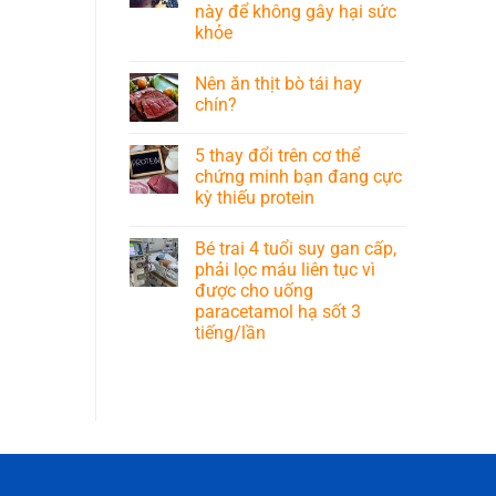
này để không gây hại sức
khỏe
Nên ăn thịt bò tái hay
chín?
5 thay đổi trên cơ thể
chứng minh bạn đang cực
kỳ thiếu protein
Bé trai 4 tuổi suy gan cấp,
phải lọc máu liên tục vì
được cho uống
paracetamol hạ sốt 3
tiếng/lần