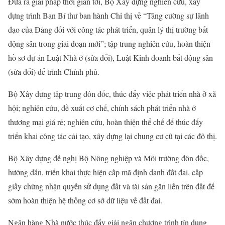
Đưa ra giải pháp thời gian tới, Bộ Xây dựng nghiên cứu, xây
dựng trình Ban Bí thư ban hành Chỉ thị về “Tăng cường sự lãnh
đạo của Đảng đối với công tác phát triển, quản lý thị trường bất
động sản trong giai đoạn mới”; tập trung nghiên cứu, hoàn thiện
hồ sơ dự án Luật Nhà ở (sửa đổi), Luật Kinh doanh bất động sản
(sửa đổi) để trình Chính phủ.
Bộ Xây dựng tập trung đôn đốc, thúc đẩy việc phát triển nhà ở xã
hội; nghiên cứu, đề xuất cơ chế, chính sách phát triển nhà ở
thương mại giá rẻ; nghiên cứu, hoàn thiện thể chế để thúc đẩy
triển khai công tác cải tạo, xây dựng lại chung cư cũ tại các đô thị.
Bộ Xây dựng đề nghị Bộ Nông nghiệp và Môi trường đôn đốc,
hướng dẫn, triển khai thực hiện cấp mã định danh đất đai, cấp
giấy chứng nhận quyền sử dụng đất và tài sản gắn liền trên đất để
sớm hoàn thiện hệ thống cơ sở dữ liệu về đất đai.
Ngân hàng Nhà nước thúc đẩy giải ngân chương trình tín dụng