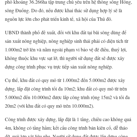
phố khoảng 36.266ha tập trung chủ yếu trên hệ thống sông Hồng,
sông Đuống. Do đó, nếu được khai thác sử dụng hợp lý sẽ là
nguồn lực lớn cho phát triển kinh tế, xã hội của Thủ đô.
UBND thành phố đề xuất, đối với khu đất tại bãi sông dùng để
sản xuất nông nghiệp, nông nghiệp sinh thái phải có diện tích từ
1.000m2 trở lên và nằm ngoài phạm vi bảo vệ đê điều, thuỷ lợi,
không thuộc khu vực sạt lở, thì người sử dụng đất sẽ được xây
dựng công trình phục vụ trực tiếp sản xuất nông nghiệp.
Cụ thể, khu đất có quy mô từ 1.000m2 đến 5.000m2 được xây
dựng, lắp đặt công trình tối đa 10m2; khu đất có quy mô từ trên
5.000m2 đến 10.000m2 được lắp công trình rộng 15m2 và tối đa
20m2 (với khu đất có quy mô trên 10.000m2).
Công trình được xây dựng, lắp đặt là 1 tầng, chiều cao không quá
4m, không có tầng hầm; kết cấu công trình bán kiên cố, dễ tháo
dỡ, mái lợp vật liệu nhẹ. Người sử dụng đất được lắp dựng công