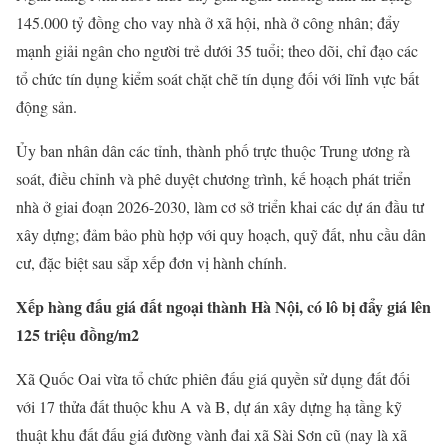
145.000 tỷ đồng cho vay nhà ở xã hội, nhà ở công nhân; đẩy
mạnh giải ngân cho người trẻ dưới 35 tuổi; theo dõi, chỉ đạo các
tổ chức tín dụng kiểm soát chặt chẽ tín dụng đối với lĩnh vực bất
động sản.
Ủy ban nhân dân các tỉnh, thành phố trực thuộc Trung ương rà
soát, điều chỉnh và phê duyệt chương trình, kế hoạch phát triển
nhà ở giai đoạn 2026-2030, làm cơ sở triển khai các dự án đầu tư
xây dựng; đảm bảo phù hợp với quy hoạch, quỹ đất, nhu cầu dân
cư, đặc biệt sau sắp xếp đơn vị hành chính.
Xếp hàng đấu giá đất ngoại thành Hà Nội, có lô bị đẩy giá lên
125 triệu đồng/m2
Xã Quốc Oai vừa tổ chức phiên đấu giá quyền sử dụng đất đối
với 17 thửa đất thuộc khu A và B, dự án xây dựng hạ tầng kỹ
thuật khu đất đấu giá đường vành đai xã Sài Sơn cũ (nay là xã