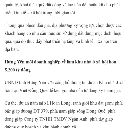
quản lý, khai thác quỹ đất công và tạo tiền đề thuận lợi cho phát
triển kinh tế – xã hội trong thời gian tới.
Thông qua phiên đấu giá, địa phương kỳ vọng lựa chọn được các
khách hàng có nhu cầu thực sự, sử dụng đất đúng mục đích, hiệu
quả, qua đó thúc đẩy phát triển hạ tầng và kinh tế – xã hội trên
địa bàn.
Hưng Yên mời doanh nghiệp về làm khu nhà ở xã hội hơn
5.200 tỷ đồng
UBND tỉnh Hưng Yên vừa công bố thông tin dự án Khu nhà ở xã
hội Lạc Việt Đồng Quê để kêu gọi nhà đầu tư đăng ký tham gia.
Cụ thể, dự án nằm tại xã Hoàn Long, ranh giới khu đất gồm: phía
bắc giáp đường ĐT 379, phía nam giáp sông Đồng Quê, phía
đông giáp Công ty TNHH TMDV Ngân Anh, phía tây giáp
đường quy hoạch và khu hành chính xã.