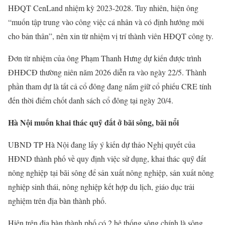
HĐQT CenLand nhiệm kỳ 2023-2028. Tuy nhiên, hiện ông
“muốn tập trung vào công việc cá nhân và có định hướng mới
cho bản thân”, nên xin từ nhiệm vị trí thành viên HĐQT công ty.
Đơn từ nhiệm của ông Phạm Thanh Hưng dự kiến được trình
ĐHĐCĐ thường niên năm 2026 diễn ra vào ngày 22/5. Thành
phần tham dự là tất cả cổ đông đang nắm giữ cổ phiếu CRE tính
đến thời điểm chốt danh sách cổ đông tại ngày 20/4.
Hà Nội muốn khai thác quỹ đất ở bãi sông, bãi nổi
UBND TP Hà Nội đang lấy ý kiến dự thảo Nghị quyết của
HĐND thành phố về quy định việc sử dụng, khai thác quỹ đất
nông nghiệp tại bãi sông để sản xuất nông nghiệp, sản xuất nông
nghiệp sinh thái, nông nghiệp kết hợp du lịch, giáo dục trải
nghiệm trên địa bàn thành phố.
Hiện trên địa bàn thành phố có 2 hệ thống sông chính là sông