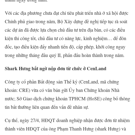
Với các địa phương chưa đạt chỉ tiêu phát triển nhà ở xã hội được
Chính phủ giao trong năm, Bộ Xây dựng đề nghị tiếp tục rà soát
các dự án đã được lựa chọn chủ đầu tư trên địa bàn, có các điều
kiện thi công tốt, chủ đầu tư có năng lực, kinh nghiệm… để đôn
đốc, tạo điều kiện đẩy nhanh tiến độ, cấp phép, khởi công ngay
trong những tháng đầu quý II, phấn đấu hoàn thành trong năm.
Shark Hưng bất ngờ nộp đơn từ chức ở CenLand
Công ty cổ phần Bất động sản Thế kỷ (CenLand, mã chứng
khoán: CRE) vừa có văn bản gửi Ủy ban Chứng khoán Nhà
nước; Sở Giao dịch chứng khoán TPHCM (HoSE) công bố thông
tin bất thường liên quan đến vấn đề nhân sự.
Cụ thể, ngày 27/4, HĐQT doanh nghiệp nhận được đơn từ nhiệm
thành viên HĐQT của ông Phạm Thanh Hưng (shark Hưng) và