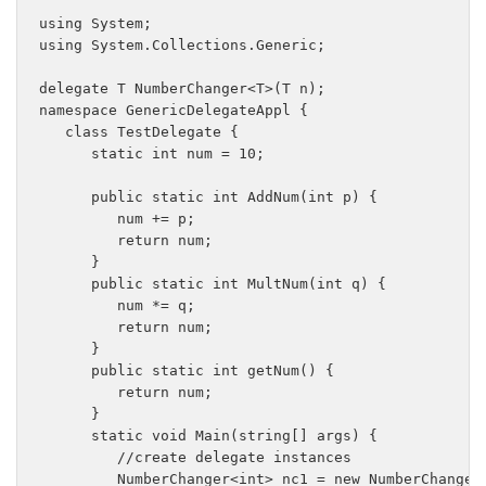
using System;

using System.Collections.Generic;

delegate T NumberChanger<T>(T n);

namespace GenericDelegateAppl {

   class TestDelegate {

      static int num = 10;

      public static int AddNum(int p) {

         num += p;

         return num;

      }

      public static int MultNum(int q) {

         num *= q;

         return num;

      }

      public static int getNum() {

         return num;

      }

      static void Main(string[] args) {

         //create delegate instances

         NumberChanger<int> nc1 = new NumberChanger<