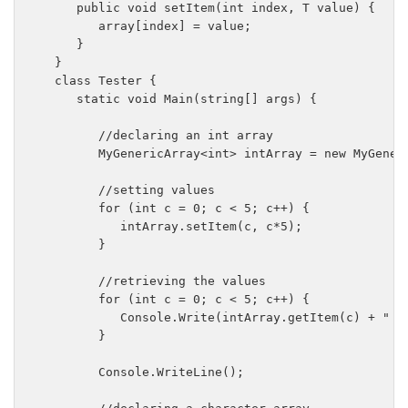
      public void setItem(int index, T value) {

         array[index] = value;

      }

   }

   class Tester {

      static void Main(string[] args) {

         //declaring an int array

         MyGenericArray<int> intArray = new MyGeneri
         //setting values

         for (int c = 0; c < 5; c++) {

            intArray.setItem(c, c*5);

         }

         //retrieving the values

         for (int c = 0; c < 5; c++) {

            Console.Write(intArray.getItem(c) + " ")
         }

         Console.WriteLine();
