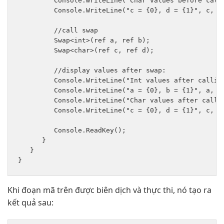
         Console.WriteLine("Char values before calli
         Console.WriteLine("c = {0}, d = {1}", c, d)
         //call swap

         Swap<int>(ref a, ref b);

         Swap<char>(ref c, ref d);

         //display values after swap:

         Console.WriteLine("Int values after calling
         Console.WriteLine("a = {0}, b = {1}", a, b)
         Console.WriteLine("Char values after callin
         Console.WriteLine("c = {0}, d = {1}", c, d)
         Console.ReadKey();

      }

   }

Khi đoạn mã trên được biên dịch và thực thi, nó tạo ra
kết quả sau: