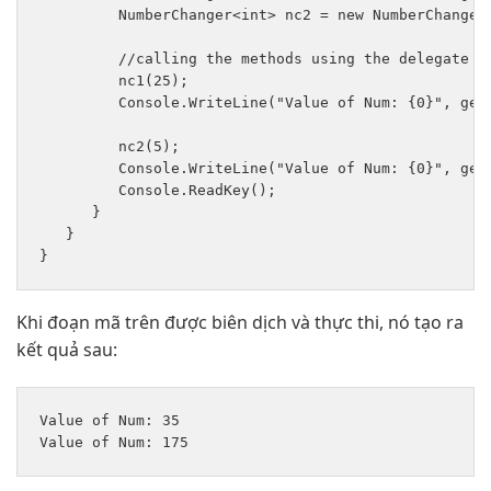
         NumberChanger<int> nc2 = new NumberChanger<
         //calling the methods using the delegate ob
         nc1(25);

         Console.WriteLine("Value of Num: {0}", getN
         nc2(5);

         Console.WriteLine("Value of Num: {0}", getN
         Console.ReadKey();

      }

   }

Khi đoạn mã trên được biên dịch và thực thi, nó tạo ra
kết quả sau:
Value of Num: 35
