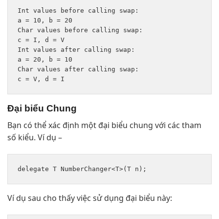
Int values before calling swap:

a = 10, b = 20

Char values before calling swap:

c = I, d = V

Int values after calling swap:

a = 20, b = 10

Char values after calling swap:

Đại biểu Chung
Bạn có thể xác định một đại biểu chung với các tham
số kiểu. Ví dụ –
Ví dụ sau cho thấy việc sử dụng đại biểu này: