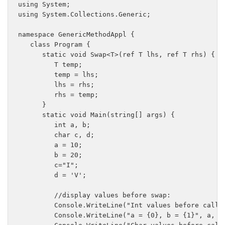
using System;

using System.Collections.Generic;

namespace GenericMethodAppl {

   class Program {

      static void Swap<T>(ref T lhs, ref T rhs) {

         T temp;

         temp = lhs;

         lhs = rhs;

         rhs = temp;

      }

      static void Main(string[] args) {

         int a, b;

         char c, d;

         a = 10;

         b = 20;

         c="I";

         d = 'V';

         //display values before swap:

         Console.WriteLine("Int values before callin
         Console.WriteLine("a = {0}, b = {1}", a, b)