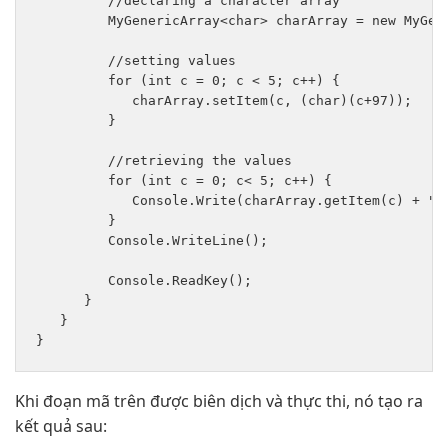
         //declaring a character array

         MyGenericArray<char> charArray = new MyGene
         //setting values

         for (int c = 0; c < 5; c++) {

            charArray.setItem(c, (char)(c+97));

         }

         //retrieving the values

         for (int c = 0; c< 5; c++) {

            Console.Write(charArray.getItem(c) + " "
         }

         Console.WriteLine();

         Console.ReadKey();

      }

   }

Khi đoạn mã trên được biên dịch và thực thi, nó tạo ra
kết quả sau: