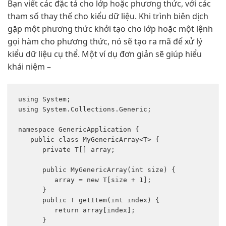
Bạn viết các đặc tả cho lớp hoặc phương thức, với các
tham số thay thế cho kiểu dữ liệu. Khi trình biên dịch
gặp một phương thức khởi tạo cho lớp hoặc một lệnh
gọi hàm cho phương thức, nó sẽ tạo ra mã để xử lý
kiểu dữ liệu cụ thể. Một ví dụ đơn giản sẽ giúp hiểu
khái niệm –
using System;

using System.Collections.Generic;

namespace GenericApplication {

   public class MyGenericArray<T> {

      private T[] array;

      public MyGenericArray(int size) {

         array = new T[size + 1];

      }

      public T getItem(int index) {

         return array[index];

      }
