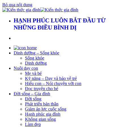
Bỏ qua nội dung
HẠNH PHÚC LUÔN BẮT ĐẦU TỪ
NHỮNG ĐIỀU BÌNH DỊ
Dinh dưỡng – Sống khỏe
Sống khỏe
Dinh dưỡng
Nuôi dạy con
Mẹ và bé
Kỹ năng – Dạy và bảo vệ trẻ
Hiểu con – Nói chuyện với con
Đọc truyện cho bé
Đời sống – Gia đình
Đời sống
Phát triển bản thân
Giảm áp lực cuộc sống
Hạnh phúc gia đình
Không gian sống
Làm đẹp