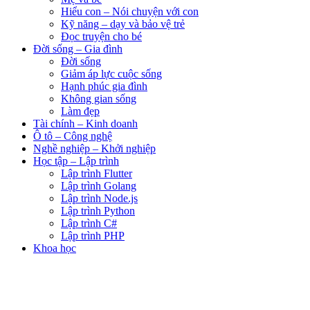
Hiểu con – Nói chuyện với con
Kỹ năng – dạy và bảo vệ trẻ
Đọc truyện cho bé
Đời sống – Gia đình
Đời sống
Giảm áp lực cuộc sống
Hạnh phúc gia đình
Không gian sống
Làm đẹp
Tài chính – Kinh doanh
Ô tô – Công nghệ
Nghề nghiệp – Khởi nghiệp
Học tập – Lập trình
Lập trình Flutter
Lập trình Golang
Lập trình Node.js
Lập trình Python
Lập trình C#
Lập trình PHP
Khoa học