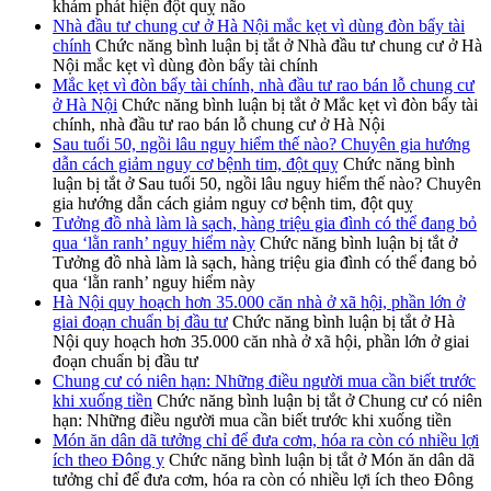
khám phát hiện đột quỵ não
Nhà đầu tư chung cư ở Hà Nội mắc kẹt vì dùng đòn bẩy tài
chính
Chức năng bình luận bị tắt
ở Nhà đầu tư chung cư ở Hà
Nội mắc kẹt vì dùng đòn bẩy tài chính
Mắc kẹt vì đòn bẩy tài chính, nhà đầu tư rao bán lỗ chung cư
ở Hà Nội
Chức năng bình luận bị tắt
ở Mắc kẹt vì đòn bẩy tài
chính, nhà đầu tư rao bán lỗ chung cư ở Hà Nội
Sau tuổi 50, ngồi lâu nguy hiểm thế nào? Chuyên gia hướng
dẫn cách giảm nguy cơ bệnh tim, đột quỵ
Chức năng bình
luận bị tắt
ở Sau tuổi 50, ngồi lâu nguy hiểm thế nào? Chuyên
gia hướng dẫn cách giảm nguy cơ bệnh tim, đột quỵ
Tưởng đồ nhà làm là sạch, hàng triệu gia đình có thể đang bỏ
qua ‘lằn ranh’ nguy hiểm này
Chức năng bình luận bị tắt
ở
Tưởng đồ nhà làm là sạch, hàng triệu gia đình có thể đang bỏ
qua ‘lằn ranh’ nguy hiểm này
Hà Nội quy hoạch hơn 35.000 căn nhà ở xã hội, phần lớn ở
giai đoạn chuẩn bị đầu tư
Chức năng bình luận bị tắt
ở Hà
Nội quy hoạch hơn 35.000 căn nhà ở xã hội, phần lớn ở giai
đoạn chuẩn bị đầu tư
Chung cư có niên hạn: Những điều người mua cần biết trước
khi xuống tiền
Chức năng bình luận bị tắt
ở Chung cư có niên
hạn: Những điều người mua cần biết trước khi xuống tiền
Món ăn dân dã tưởng chỉ để đưa cơm, hóa ra còn có nhiều lợi
ích theo Đông y
Chức năng bình luận bị tắt
ở Món ăn dân dã
tưởng chỉ để đưa cơm, hóa ra còn có nhiều lợi ích theo Đông