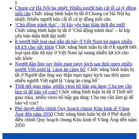
y
Chung cư Hà Nội hạ nhiệt: Nhiều người bán cắt lỗ cả tỷ đồng
mỗi căn
Chức năng bình luận bị tắt
ở Chung cư Hà Nội hạ
nhiệt: Nhiều người bán cắt lỗ cả tỷ đồng mỗi căn
‘Chủ động tránh thai’ – bí kíp yêu bản thân thời đại mới!
Chức năng bình luận bị tắt
ở ‘Chủ động tránh thai’ – bí kíp
yêu bản thân thời đại mới!
Ít người biết loại quả dân dã này ở Việt Nam lại mang nhiều
lợi ích cho sức khỏe
Chức năng bình luận bị tắt
ở Ít người biết
loại quả dân dã này ở Việt Nam lại mang nhiều lợi ích cho
sức khỏe
Người đàn ông suy thận mạn nguy kịch sau thói quen nhiều
người Việt nghĩ là ‘càng ăn càng bổ’
Chức năng bình luận bị
tắt
ở Người đàn ông suy thận mạn nguy kịch sau thói quen
nhiều người Việt nghĩ là ‘càng ăn càng bổ’
Thời tiết giao mùa, nhiều virus hô hấp gia tăng: Cha mẹ cần
làm gì để bảo vệ con?
Chức năng bình luận bị tắt
ở Thời tiết
giao mùa, nhiều virus hô hấp gia tăng: Cha mẹ cần làm gì để
bảo vệ con?
Phê duyệt điều chỉnh Quy hoạch chung Khu kinh tế Vũng
Áng đến năm 2050
Chức năng bình luận bị tắt
ở Phê duyệt
điều chỉnh Quy hoạch chung Khu kinh tế Vũng Áng đến năm
2050