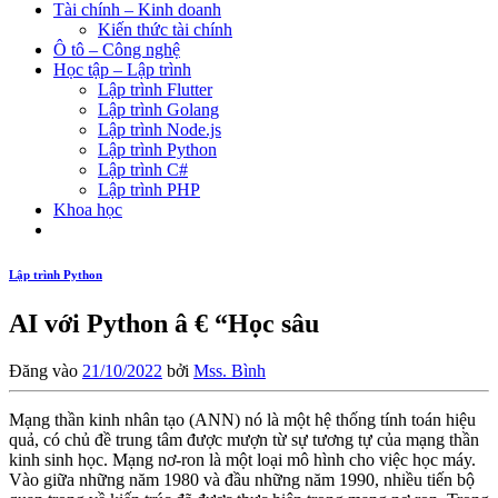
Tài chính – Kinh doanh
Kiến thức tài chính
Ô tô – Công nghệ
Học tập – Lập trình
Lập trình Flutter
Lập trình Golang
Lập trình Node.js
Lập trình Python
Lập trình C#
Lập trình PHP
Khoa học
Lập trình Python
AI với Python â € “Học sâu
Đăng vào
21/10/2022
bởi
Mss. Bình
Mạng thần kinh nhân tạo (ANN) nó là một hệ thống tính toán hiệu
quả, có chủ đề trung tâm được mượn từ sự tương tự của mạng thần
kinh sinh học. Mạng nơ-ron là một loại mô hình cho việc học máy.
Vào giữa những năm 1980 và đầu những năm 1990, nhiều tiến bộ