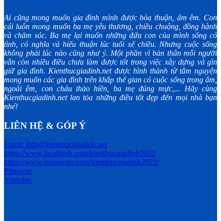
Ai cũng mong muốn gia đình mình được hòa thuận, ấm êm. Con
cái luôn mong muốn ba mẹ yêu thương, chiều chuộng, đồng hành
và chăm sóc. Ba mẹ lại muốn những đứa con của mình sống có
tình, có nghĩa và hiếu thuận lúc tuổi xế chiều. Nhưng cuộc sống
không phải lúc nào cũng như ý. Một phần vì bản thân mỗi người
vẫn còn nhiều điều chưa làm được tốt trong việc xây dựng và gìn
giữ gia đình. Kienthucgiadinh.net được hình thành từ tâm nguyện
mong muốn các gia đình trên khắp thế gian có cuộc sống trong ấm,
ngoài êm, con cháu thảo hiền, ba mẹ đúng mực,... Hãy cùng
Kienthucgiadinh.net lan tỏa những điều tốt đẹp đến mọi nhà bạn
nhé!
LIÊN HỆ & GÓP Ý
Email: info@kienthucgiadinh.net
https://www.facebook.com/kienthucgiadinh2022
https://www.instagram.com/kienthucgiadinh2022/
Pinterest:
Youtube: