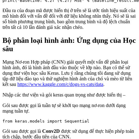
Đầu ra của đoạn mã được hiển thị ở trên sẽ là ước tính hiệu suất của
mô hình đối với vấn đề đối với dữ liệu không nhìn thấy. Nó sẽ là sai
số bình phương trung bình, bao gồm trung bình và độ lệch chuẩn
trên tất cả 10 lần đánh giá xác nhận chéo.
Bộ phân loại hình ảnh: Ứng dụng của Học
sâu
Mạng Nơ-ron Hợp pháp (CNN) giải quyết một vấn đề phân loại
hình ảnh, đó là hình ảnh đầu vào thuộc về lớp nào. Bạn có thể sử
dụng thư viện học sâu Keras. Lưu ý rằng chúng tôi đang sử dụng
tập dữ liệu đào tạo và thử nghiệm hình ảnh của chó và mèo từ liên
kết sau
https://www.kaggle.com/c/dogs-vs-cats/data
.
Nhập các thư viện và gói keras quan trọng như được hiển thị –
Gói sau được gọi là tuần tự sẽ khởi tạo mạng nơ-ron dưới dạng
mạng tuần tự.
Gói sau được gọi là
Conv2D
được sử dụng để thực hiện phép toán
tích chập, bước đầu tiên của CNN.