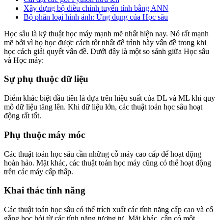
Xây dựng bộ điều chỉnh tuyến tính bằng ANN
Bộ phân loại hình ảnh: Ứng dụng của Học sâu
Học sâu là kỹ thuật học máy mạnh mẽ nhất hiện nay. Nó rất mạnh
mẽ bởi vì họ học được cách tốt nhất để trình bày vấn đề trong khi
học cách giải quyết vấn đề. Dưới đây là một so sánh giữa Học sâu
và Học máy:
Sự phụ thuộc dữ liệu
Điểm khác biệt đầu tiên là dựa trên hiệu suất của DL và ML khi quy
mô dữ liệu tăng lên. Khi dữ liệu lớn, các thuật toán học sâu hoạt
động rất tốt.
Phụ thuộc máy móc
Các thuật toán học sâu cần những cỗ máy cao cấp để hoạt động
hoàn hảo. Mặt khác, các thuật toán học máy cũng có thể hoạt động
trên các máy cấp thấp.
Khai thác tính năng
Các thuật toán học sâu có thể trích xuất các tính năng cấp cao và cố
gắng học hỏi từ các tính năng tương tự. Mặt khác, cần có một