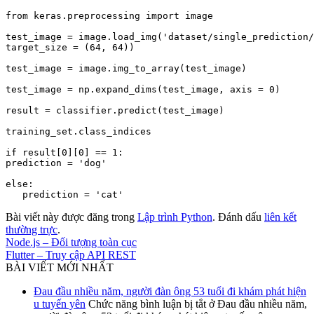
from keras.preprocessing import image

test_image = image.load_img('dataset/single_prediction/
target_size = (64, 64))

test_image = image.img_to_array(test_image)

test_image = np.expand_dims(test_image, axis = 0)

result = classifier.predict(test_image)

training_set.class_indices

if result[0][0] == 1:

prediction = 'dog'

else:

Bài viết này được đăng trong
Lập trình Python
. Đánh dấu
liên kết
thường trực
.
Node.js – Đối tượng toàn cục
Flutter – Truy cập API REST
BÀI VIẾT MỚI NHẤT
Đau đầu nhiều năm, người đàn ông 53 tuổi đi khám phát hiện
u tuyến yên
Chức năng bình luận bị tắt
ở Đau đầu nhiều năm,