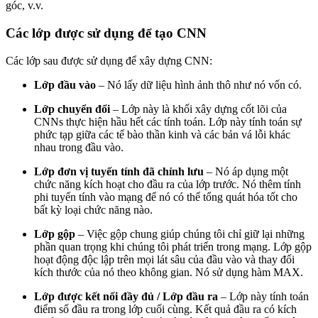
góc, v.v.
Các lớp được sử dụng để tạo CNN
Các lớp sau được sử dụng để xây dựng CNN:
Lớp đầu vào
– Nó lấy dữ liệu hình ảnh thô như nó vốn có.
Lớp chuyển đổi
– Lớp này là khối xây dựng cốt lõi của
CNNs thực hiện hầu hết các tính toán. Lớp này tính toán sự
phức tạp giữa các tế bào thần kinh và các bản vá lỗi khác
nhau trong đầu vào.
Lớp đơn vị tuyến tính đã chỉnh lưu
– Nó áp dụng một
chức năng kích hoạt cho đầu ra của lớp trước. Nó thêm tính
phi tuyến tính vào mạng để nó có thể tổng quát hóa tốt cho
bất kỳ loại chức năng nào.
Lớp gộp
– Việc gộp chung giúp chúng tôi chỉ giữ lại những
phần quan trọng khi chúng tôi phát triển trong mạng. Lớp gộp
hoạt động độc lập trên mọi lát sâu của đầu vào và thay đổi
kích thước của nó theo không gian. Nó sử dụng hàm MAX.
Lớp được kết nối đầy đủ / Lớp đầu ra
– Lớp này tính toán
điểm số đầu ra trong lớp cuối cùng. Kết quả đầu ra có kích