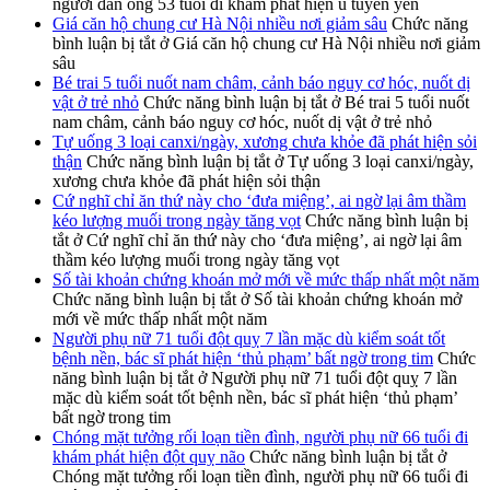
người đàn ông 53 tuổi đi khám phát hiện u tuyến yên
Giá căn hộ chung cư Hà Nội nhiều nơi giảm sâu
Chức năng
bình luận bị tắt
ở Giá căn hộ chung cư Hà Nội nhiều nơi giảm
sâu
Bé trai 5 tuổi nuốt nam châm, cảnh báo nguy cơ hóc, nuốt dị
vật ở trẻ nhỏ
Chức năng bình luận bị tắt
ở Bé trai 5 tuổi nuốt
nam châm, cảnh báo nguy cơ hóc, nuốt dị vật ở trẻ nhỏ
Tự uống 3 loại canxi/ngày, xương chưa khỏe đã phát hiện sỏi
thận
Chức năng bình luận bị tắt
ở Tự uống 3 loại canxi/ngày,
xương chưa khỏe đã phát hiện sỏi thận
Cứ nghĩ chỉ ăn thứ này cho ‘đưa miệng’, ai ngờ lại âm thầm
kéo lượng muối trong ngày tăng vọt
Chức năng bình luận bị
tắt
ở Cứ nghĩ chỉ ăn thứ này cho ‘đưa miệng’, ai ngờ lại âm
thầm kéo lượng muối trong ngày tăng vọt
Số tài khoản chứng khoán mở mới về mức thấp nhất một năm
Chức năng bình luận bị tắt
ở Số tài khoản chứng khoán mở
mới về mức thấp nhất một năm
Người phụ nữ 71 tuổi đột quỵ 7 lần mặc dù kiểm soát tốt
bệnh nền, bác sĩ phát hiện ‘thủ phạm’ bất ngờ trong tim
Chức
năng bình luận bị tắt
ở Người phụ nữ 71 tuổi đột quỵ 7 lần
mặc dù kiểm soát tốt bệnh nền, bác sĩ phát hiện ‘thủ phạm’
bất ngờ trong tim
Chóng mặt tưởng rối loạn tiền đình, người phụ nữ 66 tuổi đi
khám phát hiện đột quỵ não
Chức năng bình luận bị tắt
ở
Chóng mặt tưởng rối loạn tiền đình, người phụ nữ 66 tuổi đi