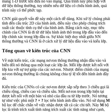
mảng 1-D trước khi đưa nó vào mạng. Quá trình này phù hợp với
dữ liệu thông thường, tuy nhiên nếu dữ liệu có chứa hình ảnh, quá
trình này có thể phức tạp.
CNN giải quyết vấn đề này một cách dễ dàng. Khi xử lý chúng phải
tính đến cấu trúc 2D của hình ảnh, điều này cho phép chúng trích
xuất các thuộc tính cụ thể của hình ảnh. Bằng cách này, mục tiêu
chính của CNN là đi từ dữ liệu hình ảnh thô trong lớp đầu vào đến
lớp chính xác trong lớp đầu ra. Sự khác biệt duy nhất giữa NN
thông thường và CNN là ở cách xử lý dữ liệu đầu vào và kiểu lớp.
Tổng quan về kiến ​​trúc của CNN
Về mặt kiến ​​trúc, các mạng nơ-ron thông thường nhận đầu vào và
biến đổi nó thông qua một loạt các lớp ẩn. Mỗi lớp được kết nối với
lớp kia với sự trợ giúp của các nơ-ron. Nhược điểm chính của mạng
nơ-ron thông thường là chúng không chia tỷ lệ tốt đến hình ảnh đầy
đủ.
Kiến trúc của CNNs có các nơ-ron được sắp xếp theo 3 chiều gọi là
chiều rộng, chiều cao và chiều sâu. Mỗi nơ-ron trong lớp hiện tại
được kết nối với một bản vá nhỏ của đầu ra từ lớp trước. Nó tương
tự như việc phủ một
? × ?
lọc trên hình ảnh đầu vào. Nó sử dụng
M
bộ lọc để chắc chắn về việc nhận được tất cả các chi tiết. Này
M
bộ
lọc là trình trích xuất tính năng trích xuất các tính năng như cạnh,