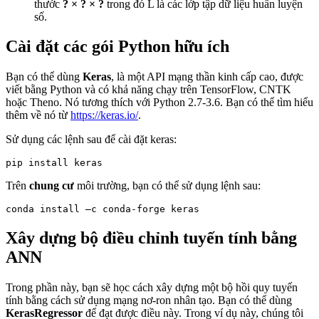
thước
? × ? × ?
trong đó L là các lớp tập dữ liệu huấn luyện
số.
Cài đặt các gói Python hữu ích
Bạn có thể dùng
Keras
, là một API mạng thần kinh cấp cao, được
viết bằng Python và có khả năng chạy trên TensorFlow, CNTK
hoặc Theno. Nó tương thích với Python 2.7-3.6. Bạn có thể tìm hiểu
thêm về nó từ
https://keras.io/
.
Sử dụng các lệnh sau để cài đặt keras:
Trên
chung cư
môi trường, bạn có thể sử dụng lệnh sau:
Xây dựng bộ điều chỉnh tuyến tính bằng
ANN
Trong phần này, bạn sẽ học cách xây dựng một bộ hồi quy tuyến
tính bằng cách sử dụng mạng nơ-ron nhân tạo. Bạn có thể dùng
KerasRegressor
để đạt được điều này. Trong ví dụ này, chúng tôi