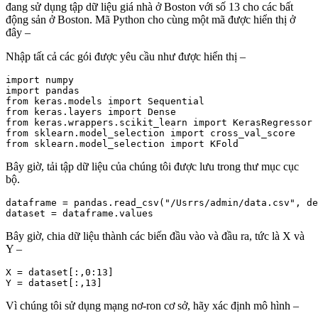
đang sử dụng tập dữ liệu giá nhà ở Boston với số 13 cho các bất
động sản ở Boston. Mã Python cho cùng một mã được hiển thị ở
đây –
Nhập tất cả các gói được yêu cầu như được hiển thị –
import numpy

import pandas

from keras.models import Sequential

from keras.layers import Dense

from keras.wrappers.scikit_learn import KerasRegressor

from sklearn.model_selection import cross_val_score

Bây giờ, tải tập dữ liệu của chúng tôi được lưu trong thư mục cục
bộ.
dataframe = pandas.read_csv("/Usrrs/admin/data.csv", de
Bây giờ, chia dữ liệu thành các biến đầu vào và đầu ra, tức là X và
Y –
X = dataset[:,0:13]

Vì chúng tôi sử dụng mạng nơ-ron cơ sở, hãy xác định mô hình –