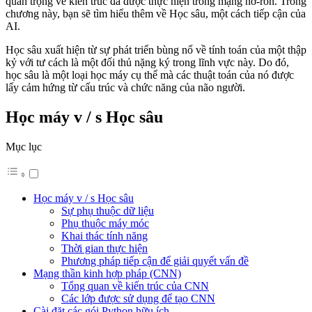
quan trọng về kiến ​​trúc đã được thực hiện trong mạng nơ-ron. Trong
chương này, bạn sẽ tìm hiểu thêm về Học sâu, một cách tiếp cận của
AI.
Học sâu xuất hiện từ sự phát triển bùng nổ về tính toán của một thập
kỷ với tư cách là một đối thủ nặng ký trong lĩnh vực này. Do đó,
học sâu là một loại học máy cụ thể mà các thuật toán của nó được
lấy cảm hứng từ cấu trúc và chức năng của não người.
Học máy v / s Học sâu
Mục lục
Học máy v / s Học sâu
Sự phụ thuộc dữ liệu
Phụ thuộc máy móc
Khai thác tính năng
Thời gian thực hiện
Phương pháp tiếp cận để giải quyết vấn đề
Mạng thần kinh hợp pháp (CNN)
Tổng quan về kiến ​​trúc của CNN
Các lớp được sử dụng để tạo CNN
Cài đặt các gói Python hữu ích