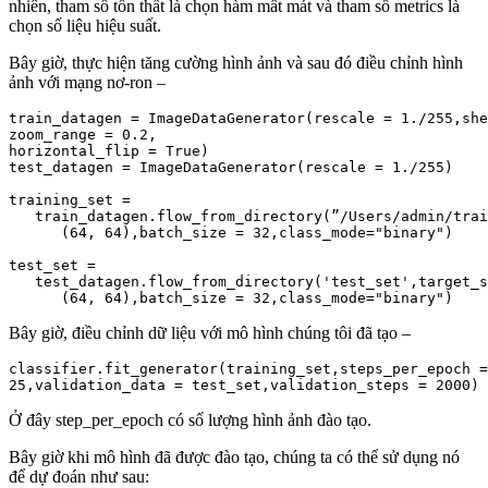
nhiên, tham số tổn thất là chọn hàm mất mát và tham số metrics là
chọn số liệu hiệu suất.
Bây giờ, thực hiện tăng cường hình ảnh và sau đó điều chỉnh hình
ảnh với mạng nơ-ron –
train_datagen = ImageDataGenerator(rescale = 1./255,she
zoom_range = 0.2,

horizontal_flip = True)

test_datagen = ImageDataGenerator(rescale = 1./255)

training_set = 

   train_datagen.flow_from_directory(”/Users/admin/trai
      (64, 64),batch_size = 32,class_mode="binary")

test_set = 

   test_datagen.flow_from_directory('test_set',target_s
Bây giờ, điều chỉnh dữ liệu với mô hình chúng tôi đã tạo –
classifier.fit_generator(training_set,steps_per_epoch =
Ở đây step_per_epoch có số lượng hình ảnh đào tạo.
Bây giờ khi mô hình đã được đào tạo, chúng ta có thể sử dụng nó
để dự đoán như sau: