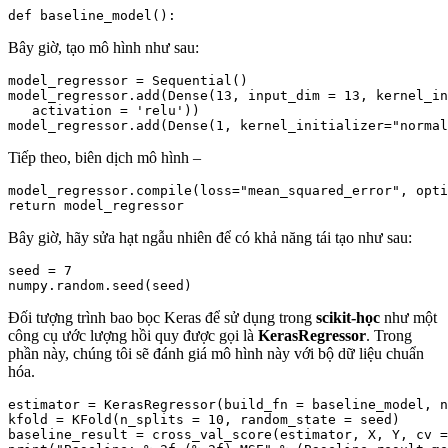
Bây giờ, tạo mô hình như sau:
model_regressor = Sequential()

model_regressor.add(Dense(13, input_dim = 13, kernel_in
   activation = 'relu'))

Tiếp theo, biên dịch mô hình –
model_regressor.compile(loss="mean_squared_error", opti
Bây giờ, hãy sửa hạt ngẫu nhiên để có khả năng tái tạo như sau:
seed = 7

Đối tượng trình bao bọc Keras để sử dụng trong
scikit-học
như một
công cụ ước lượng hồi quy được gọi là
KerasRegressor
. Trong
phần này, chúng tôi sẽ đánh giá mô hình này với bộ dữ liệu chuẩn
hóa.
estimator = KerasRegressor(build_fn = baseline_model, n
kfold = KFold(n_splits = 10, random_state = seed)

baseline_result = cross_val_score(estimator, X, Y, cv =