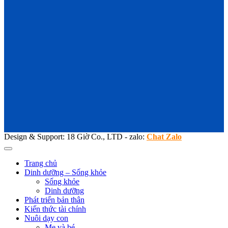
Design & Support: 18 Giờ Co., LTD - zalo:
Chat Zalo
Trang chủ
Dinh dưỡng – Sống khỏe
Sống khỏe
Dinh dưỡng
Phát triển bản thân
Kiến thức tài chính
Nuôi dạy con
Mẹ và bé